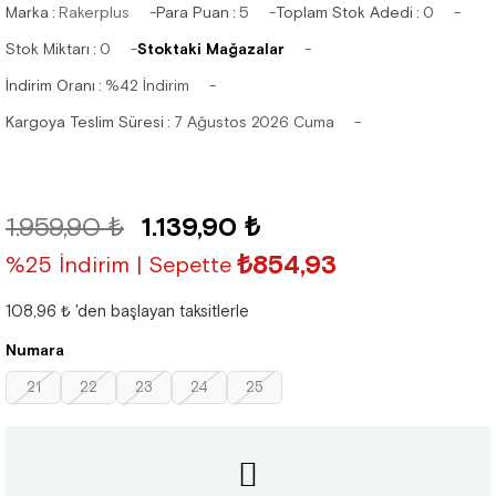
Marka
:
Rakerplus
Para Puan
:
5
Toplam Stok Adedi
:
0
Stok Miktarı
:
0
Stoktaki Mağazalar
İndirim Oranı
:
%
42
İndirim
Kargoya Teslim Süresi
:
7 Ağustos 2026 Cuma
1.959,90 ₺
1.139,90 ₺
₺854,93
%25 İndirim | Sepette
108,96 ₺
'den başlayan taksitlerle
Numara
21
22
23
24
25