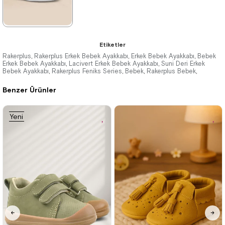
★
★
★
★
★
Etiketler
1.389,90 ₺
Rakerplus
Rakerplus Erkek Bebek Ayakkabı
Erkek Bebek Ayakkabı
Bebek
,
,
,
Erkek Bebek Ayakkabı
Lacivert Erkek Bebek Ayakkabı
Suni Deri Erkek
,
,
Bebek Ayakkabı
2.379,90 ₺
Rakerplus Feniks Series
Bebek
Rakerplus Bebek
,
,
,
,
Benzer Ürünler
%42İndirim
Ücretsiz
Kargo
Yeni
Ürün