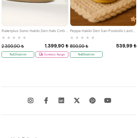
19
20
21
22
23
24
25
17
18
19
20
21
Rakerplus Sonic Hakiki Deri Haki Cırtlı Anatomik Bebek Spor Ayakkabı Sneaker
Peppa Hakiki Deri Sarı Püsküllü Lastikli Bebek Patik
★
★
★
★
★
★
★
★
★
★
1.399,90 ₺
539,99 ₺
2.399,90 ₺
899,99 ₺
%42İndirim
Ücretsiz Kargo
%40İndirim