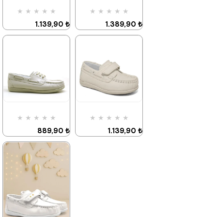
Kargo
Kargo
Fırsat
Tükeniyor
Fırsat
★
★
★
★
★
★
★
★
★
★
Ürünü
Ürünü
%25 İndirim | Sepette
%25 İndirim | Sepette
1.139,90 ₺
1.389,90 ₺
₺854,93
₺854,93
1.959,90 ₺
2.379,90 ₺
%42İndirim
%42İndirim
%25 İndirim | Sepette
%25 İndirim | Sepette
₺854,93
₺1042,43
★
★
★
★
★
★
★
★
★
★
889,90 ₺
1.139,90 ₺
2.379,90 ₺
1.959,90 ₺
%63İndirim
Fırsat
%42İndirim
Ürünü
Son 1
%25 İndirim | Sepette
Ürün
₺854,93
%25 İndirim | Sepette
₺667,42