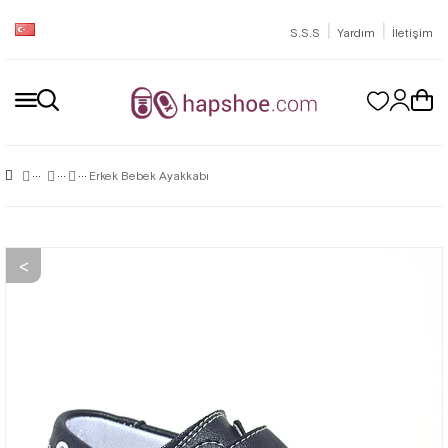
|
|
S.S.S
Yardım
İletişim
Erkek Bebek Ayakkabı