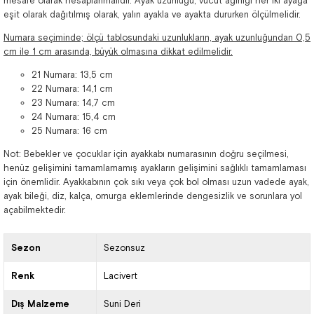
mesafe olarak hesaplanmalıdır. Ayak uzunluğu, vücut ağırlığı her iki ayağa
eşit olarak dağıtılmış olarak, yalın ayakla ve ayakta dururken ölçülmelidir.
Numara seçiminde; ölçü tablosundaki uzunlukların, ayak uzunluğundan 0,5
cm ile 1 cm arasında, büyük olmasına dikkat edilmelidir.
21 Numara: 13,5 cm
22 Numara: 14,1 cm
23 Numara: 14,7 cm
24 Numara: 15,4 cm
25 Numara: 16 cm
Not: Bebekler ve çocuklar için ayakkabı numarasının doğru seçilmesi,
henüz gelişimini tamamlamamış ayakların gelişimini sağlıklı tamamlaması
için önemlidir. Ayakkabının çok sıkı veya çok bol olması uzun vadede ayak,
ayak bileği, diz, kalça, omurga eklemlerinde dengesizlik ve sorunlara yol
açabilmektedir.
Sezon
Sezonsuz
Renk
Lacivert
Dış Malzeme
Suni Deri