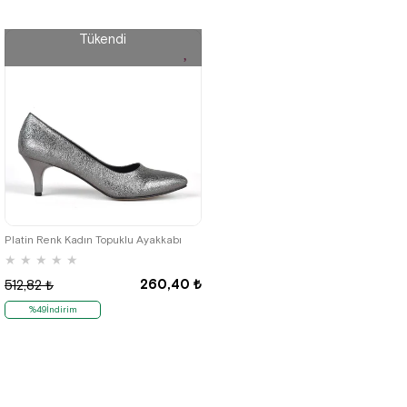
Tükendi
40
41
42
Platin Renk Kadın Topuklu Ayakkabı
★
★
★
★
★
260,40 ₺
512,82 ₺
%49İndirim