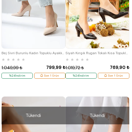
41
36
41
Bej Sivri Burunlu Kadın Topuklu Ayakkabı
Siyah Kırışık Rugan Tokalı Kısa Topuklu Kadın Stiletto
★
★
★
★
★
★
★
★
★
★
799,99 ₺
769,90 ₺
1.049,99 ₺
1.019,72 ₺
%24İndirim
Son 1 Ürün
%24İndirim
Son 1 Ürün
Tükendi
Tükendi