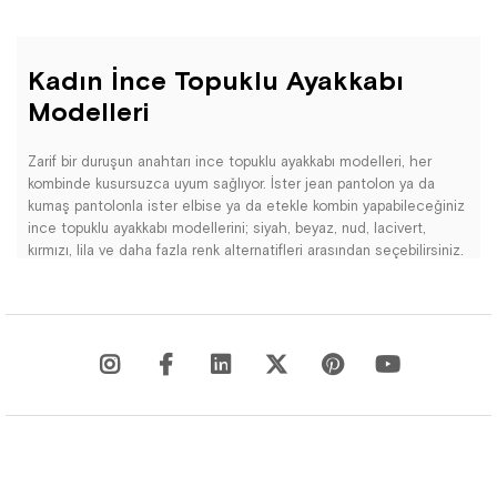
Kadın İnce Topuklu Ayakkabı
Modelleri
Zarif bir duruşun anahtarı ince topuklu ayakkabı modelleri, her
kombinde kusursuzca uyum sağlıyor. İster jean pantolon ya da
kumaş pantolonla ister elbise ya da etekle kombin yapabileceğiniz
ince topuklu ayakkabı modellerini; siyah, beyaz, nud, lacivert,
kırmızı, lila ve daha fazla renk alternatifleri arasından seçebilirsiniz.
Farklı renk ve desen seçeneklerinden deri, süet, rugan
alternatiflerini inceleyebilirsiniz. Maskülen çizgileri yumuşatan ince
topuklu ayakkabı modellerini etek ceket ya da pantolon ceketle
kombinleyerek zarif ve maskülen bir kombin yapabilirsiniz. Ayrıca
bilekten bantlı ya da bilekten bağlamalı modelleri elbise ve
eteklerle kombinleyerek boyunuzun daha uzun görünmesini
sağlayarak ihtişamllı bir görünüm elde edebilirsiniz. Şık ve zarif bir
görünüm yakalayacağınız ince topuklu kadın ayakkabı modelleri
sizleri bekliyor.