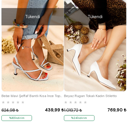
Tükendi
Tükendi
39
38
39
41
Bebe Mavi Şeffaf Bantlı Kısa İnce Topuklu Kadın Sandalet
Beyaz Rugan Tokalı Kadın Stiletto
★
★
★
★
★
★
★
★
★
★
439,99 ₺
769,90 ₺
624,98 ₺
1.019,72 ₺
%30İndirim
%24İndirim