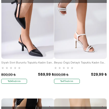
35
36
Siyah Sivri Burunlu Topuklu Kadın Sandalet Ayakkabı
Beyaz Örgü Detaylı Topuklu Kadın Sandalet
★
★
★
★
★
★
★
★
★
★
589,99 ₺
529,99 ₺
899,99 ₺
999,98 ₺
%34İndirim
%47İndirim