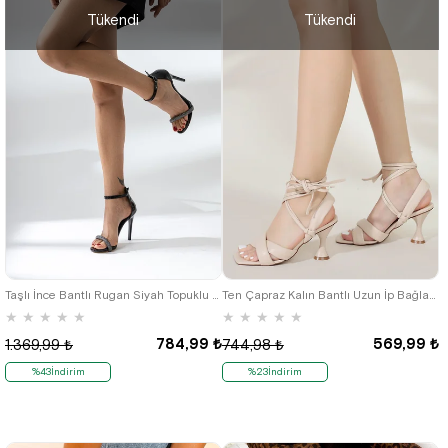
Tükendi
Tükendi
36
39
Taşlı İnce Bantlı Rugan Siyah Topuklu Kadın Abiye Ayakkabı
Ten Çapraz Kalın Bantlı Uzun İp Bağlamalı Topuklu Kadın Sandalet
★
★
★
★
★
★
★
★
★
★
784,99 ₺
569,99 ₺
1.369,99 ₺
744,98 ₺
%43İndirim
%23İndirim