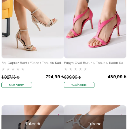
36
38
Bej Çapraz Bantlı Yüksek Topuklu Kadın Sandalet
Fuşya Oval Burunlu Topuklu Kadın Sandalet Ayakkabı
★
★
★
★
★
★
★
★
★
★
724,99 ₺
489,99 ₺
1.027,13 ₺
699,99 ₺
%29İndirim
%30İndirim
Tükendi
Tükendi