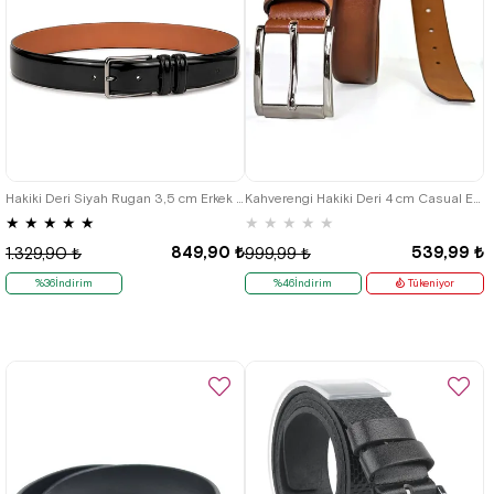
Hakiki Deri Siyah Rugan 3,5 cm Erkek Kumaş Pantolon Kemeri
Kahverengi Hakiki Deri 4 cm Casual Erkek Kemer
★
★
★
★
★
★
★
★
★
★
849,90 ₺
539,99 ₺
1.329,90 ₺
999,99 ₺
%36İndirim
%46İndirim
Tükeniyor