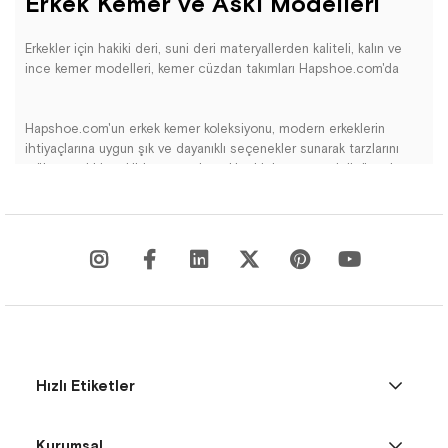
Erkek Kemer ve Askı Modelleri
Erkekler için hakiki deri, suni deri materyallerden kaliteli, kalın ve
ince kemer modelleri, kemer cüzdan takımları Hapshoe.com'da
Hapshoe.com'un erkek kemer koleksiyonu, modern erkeklerin
ihtiyaçlarına uygun şık ve dayanıklı seçenekler sunarak tarzlarını
mükemmel bir şekilde tamamlıyor. Her bir kemer modeli, özenle
seçilmiş yüksek kaliteli malzemelerle üretilmiş olup, fonksiyonellik
ve estetik açısından benzersiz bir deneyim sunuyor.
Kaliteli materyaller sayesinde uzun ömürlü kullanım sağlayan
kemerlerimiz, farklı stillere uygun geniş bir renk ve tasarım
çeşitliliği sunar. Klasik, modern ya da spor tarzda bir kemer
arıyorsanız, koleksiyonumuzda kendinize uygun bir seçenek
bulabilirsiniz.
Hızlı Etiketler
Hapshoe.com'un erkek kemer koleksiyonu, tarzını ön plana
çıkarmak isteyen erkekler için ideal bir seçimdir. Şıklık ve pratiklik
Kurumsal