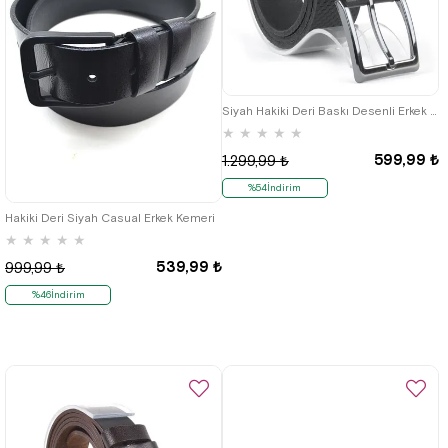
Siyah Hakiki Deri Baskı Desenli Erkek Kemer
★
★
★
★
★
599,99 ₺
1.299,99 ₺
%54İndirim
Hakiki Deri Siyah Casual Erkek Kemeri
★
★
★
★
★
539,99 ₺
999,99 ₺
%46İndirim