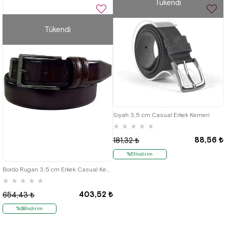
Tükendi
Tükendi
Siyah 3,5 cm Casual Erkek Kemeri
★
★
★
★
★
88,56 ₺
181,32 ₺
%51İndirim
Bordo Rugan 3,5 cm Erkek Casual Kemer
★
★
★
★
★
403,52 ₺
654,43 ₺
%38İndirim