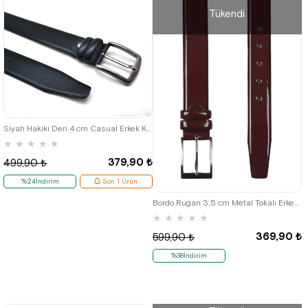
Tükendi
Siyah Hakiki Deri 4 cm Casual Erkek Kemer
★
★
★
★
★
379,90 ₺
499,90 ₺
%24İndirim
Son 1 Ürün
Bordo Rugan 3,5 cm Metal Tokalı Erkek Kemer
★
★
★
★
★
369,90 ₺
599,90 ₺
%38İndirim