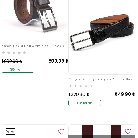
Kahve Hakiki Deri 4 cm Klasik Erkek Kemer
★
★
★
★
★
599,99 ₺
1.299,99 ₺
%54İndirim
Gerçek Deri Siyah Rugan 3,5 cm Klasik Erkek Kemer
★
★
★
★
★
849,90 ₺
1.329,90 ₺
%36İndirim
Yeni
Ürün