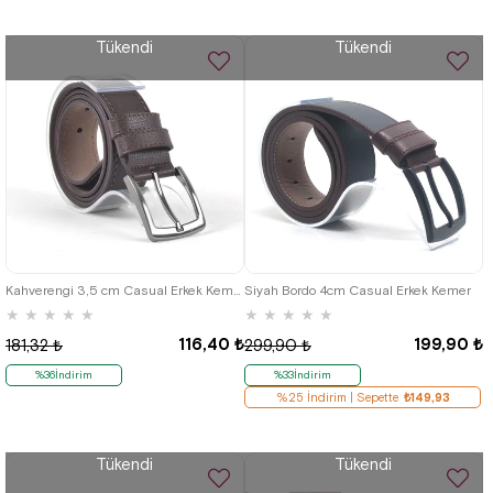
Tükendi
Tükendi
Kahverengi 3,5 cm Casual Erkek Kemeri
Siyah Bordo 4cm Casual Erkek Kemer
★
★
★
★
★
★
★
★
★
★
116,40 ₺
199,90 ₺
181,32 ₺
299,90 ₺
%36İndirim
%33İndirim
%25 İndirim | Sepette
₺149,93
Tükendi
Tükendi