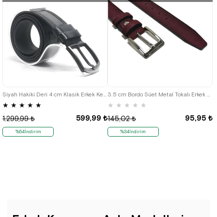
Siyah Hakiki Deri 4 cm Klasik Erkek Kemer
3.5 cm Bordo Süet Metal Tokalı Erkek Kemer
★
★
★
★
★
★
★
★
★
★
599,99 ₺
95,95 ₺
1.299,99 ₺
145,02 ₺
%54İndirim
%34İndirim