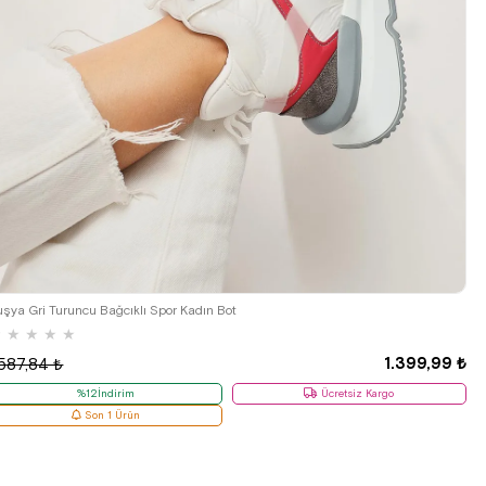
39
uşya Gri Turuncu Bağcıklı Spor Kadın Bot
★
★
★
★
★
1.399,99 ₺
.587,84 ₺
%12İndirim
Ücretsiz Kargo
Son 1 Ürün