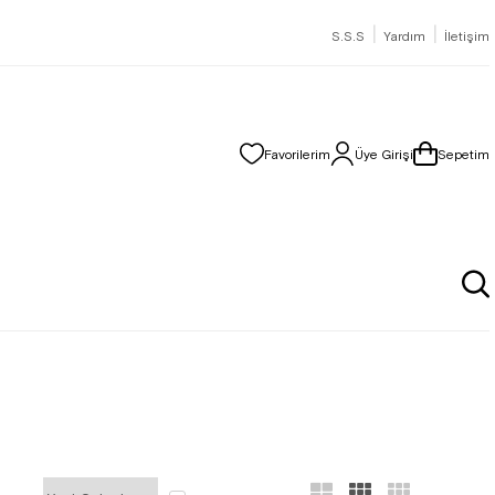
|
|
S.S.S
Yardım
İletişim
Favorilerim
Üye Girişi
Sepetim