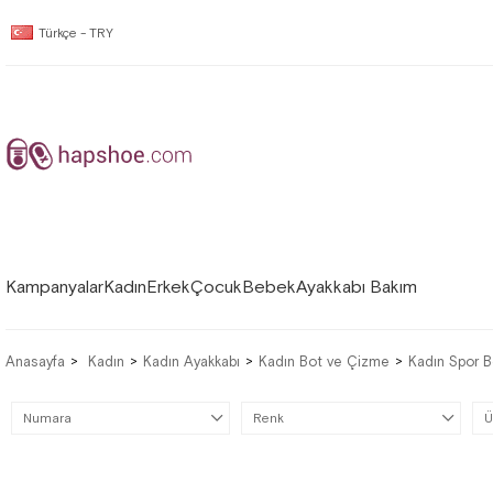
Türkçe - TRY
Kampanyalar
Kadın
Erkek
Çocuk
Bebek
Ayakkabı Bakım
Anasayfa
Kadın
Kadın Ayakkabı
Kadın Bot ve Çizme
Kadın Spor B
Numara
Renk
Ü