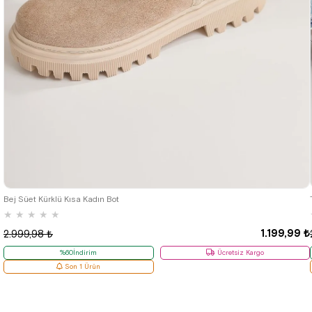
40
Bej Süet Kürklü Kısa Kadın Bot
★
★
★
★
★
1.199,99 ₺
2.999,98 ₺
%60İndirim
Ücretsiz Kargo
Son 1 Ürün