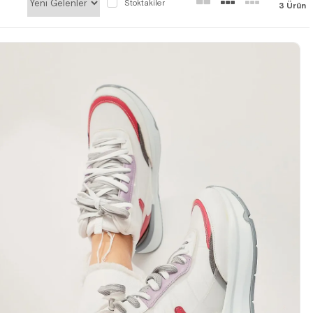
Stoktakiler
3 Ürün