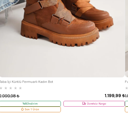
37
F
Taba İçi Kürklü Fermuarlı Kadın Bot
★
★
★
★
★
1.199,99 ₺
1
2.999,98 ₺
%60İndirim
Ücretsiz Kargo
Son 1 Ürün