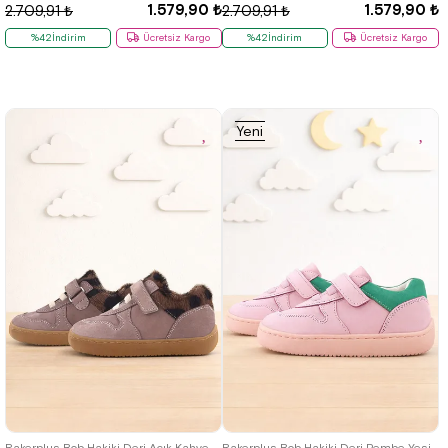
1.579,90 ₺
1.579,90 ₺
2.709,91 ₺
2.709,91 ₺
%42İndirim
Ücretsiz Kargo
%42İndirim
Ücretsiz Kargo
Yeni
Ürün
18
19
20
21
22
23
24
18
19
20
21
22
23
24
25
25
Rakerplus Bob Hakiki Deri Açık Kahve Desenli Barefoot Cırtlı Lastikli Bebek Sneaker Ayakkabı
Rakerplus Bob Hakiki Deri Pembe Yeşil Barefoot Cırtlı Lastikli Bebek Sneaker Ayakkabı