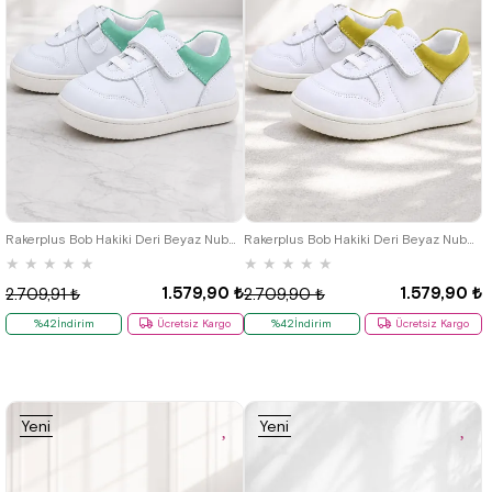
18
19
20
21
22
23
24
18
19
20
21
22
23
24
25
25
Rakerplus Bob Hakiki Deri Beyaz Nubuk Yeşil Cırtlı Bebek Sneaker Ayakkabı
Rakerplus Bob Hakiki Deri Beyaz Nubuk Sarı Bebek Sneaker Ayakkabı
★
★
★
★
★
★
★
★
★
★
1.579,90 ₺
1.579,90 ₺
2.709,91 ₺
2.709,90 ₺
%42İndirim
Ücretsiz Kargo
%42İndirim
Ücretsiz Kargo
Yeni
Yeni
Ürün
Ürün