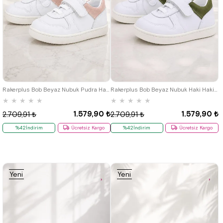
18
19
20
21
22
23
24
18
19
20
21
22
23
24
25
25
Rakerplus Bob Beyaz Nubuk Pudra Hakiki Deri Bebek Sneaker Ayakkabı
Rakerplus Bob Beyaz Nubuk Haki Hakiki Deri Bebek Sneaker Ayakkabı
★
★
★
★
★
★
★
★
★
★
1.579,90 ₺
1.579,90 ₺
2.709,91 ₺
2.709,91 ₺
%42İndirim
Ücretsiz Kargo
%42İndirim
Ücretsiz Kargo
Yeni
Yeni
Ürün
Ürün