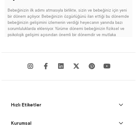
Bebeğinizin ilk adımı atmasıyla birlikte, sizin ve bebeğiniz için yeni
bir dönem açılıyor. Bebeğinizin özgürlüğünü ilan ettiği bu dönemde
bebeğinizin gelişimini izlemenin verdiği heyecanın yanında bazı
sorumluluklarda ekleniyor. Yürüme dönemi bebeğinizin fiziksel ve
psikolojik gelişimi açısından önemli bir dönemdir ve mutlaka
ebeveynler tarafından desteklenmelidir. Bu yüzden bebeğinize
seçeceğiniz bebek ayakkabı büyük önem taşıyor.
Renk Renk, Çeşit Çeşit Kız Bebek Ayakkabı Modelleri
Modern
Bebek Ayakkabı Seçiminde Dikkat Edilmesi
Gereken Önemli Bilgiler
Bebek ayakkabı alışverişinde dikkat etmeniz gereken özellik
ayakkabının malzemesi olmalıdır. Kalitesiz malzemeden üretilmiş
tüm ürünlerde olduğu gibi doğal olmayan, kalitesiz malzemeler
bebeğinizin cildini tahriş edebilir. Bu yüzden, özellikle bebeğinizin
teniyle temas edecek olan iç malzemesi doğal pamuk ya da hakiki
Hızlı Etiketler
deri gibi hava alan malzemeler olmalıdır. Doğal olmayan sentetik
malzemeler bebeğinizin ayağını terletip bakteri ve mantar
oluşumuna sebep olabilir.
Kurumsal
Ortopedik ve esnek bebek ayakkabıları bebeğinizin ayak gelişimini