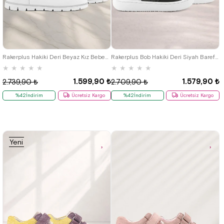
18
19
20
21
22
23
24
20
21
22
23
24
25
25
Rakerplus Hakiki Deri Beyaz Kız Bebek Babet Ayakkabı
Rakerplus Bob Hakiki Deri Siyah Barefoot Cırtlı Lastikli Bebek Sneaker Ayakkabı
★
★
★
★
★
★
★
★
★
★
1.599,90 ₺
1.579,90 ₺
2.739,90 ₺
2.709,90 ₺
%42İndirim
Ücretsiz Kargo
%42İndirim
Ücretsiz Kargo
Yeni
Ürün