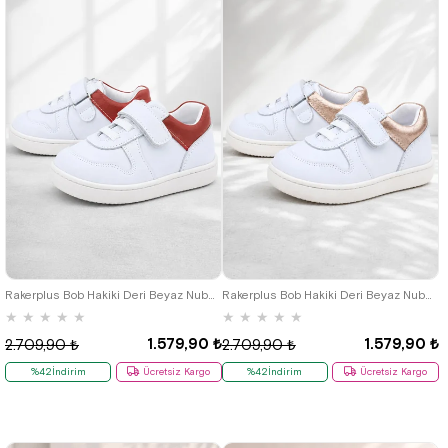
18
19
20
21
22
23
24
18
19
20
21
22
23
24
25
25
Rakerplus Bob Hakiki Deri Beyaz Nubuk Kırmızı Cırtlı Bebek Sneaker Ayakkabı
Rakerplus Bob Hakiki Deri Beyaz Nubuk Bakır Cırtlı Bebek Sneaker Ayakkabı
★
★
★
★
★
★
★
★
★
★
1.579,90 ₺
1.579,90 ₺
2.709,90 ₺
2.709,90 ₺
%42İndirim
Ücretsiz Kargo
%42İndirim
Ücretsiz Kargo