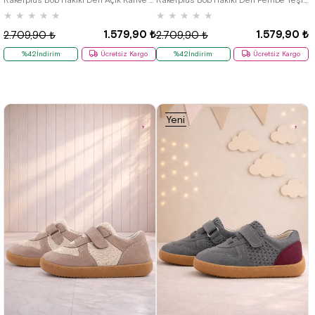
★
★
★
★
★
★
★
★
★
★
1.579,90 ₺
1.579,90 ₺
2.709,90 ₺
2.709,90 ₺
%42İndirim
Ücretsiz Kargo
%42İndirim
Ücretsiz Kargo
Yeni
Ürün
18
19
20
21
22
23
24
18
19
20
21
22
23
24