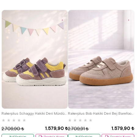
18
19
20
21
22
23
24
19
20
21
22
23
24
25
25
Rakerplus Schaggy Hakiki Deri Mürdüm Sarı Cırtlı Bebek Spor Ayakkabı
Rakerplus Bob Hakiki Deri Bej Barefoot Cırtlı Lastikli Bebek Sneaker Ayakkabı
★
★
★
★
★
★
★
★
★
★
1.579,90 ₺
1.579,90 ₺
2.709,90 ₺
2.709,91 ₺
%42İndirim
Ücretsiz Kargo
%42İndirim
Ücretsiz Kargo