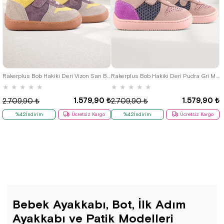
18
19
20
21
22
23
24
18
19
20
21
22
23
24
25
25
Rakerplus Bob Hakiki Deri Vizon Sarı Barefoot Cırtlı Lastikli Bebek Sneaker Ayakkabı
Rakerplus Bob Hakiki Deri Pudra Gri Mor Barefoot Cırtlı Lastikli Bebek Sneaker Ayakkabı
★
★
★
★
★
★
★
★
★
★
1.579,90 ₺
1.579,90 ₺
2.709,90 ₺
2.709,90 ₺
%42İndirim
Ücretsiz Kargo
%42İndirim
Ücretsiz Kargo
Bebek Ayakkabı, Bot, İlk Adım
Ayakkabı ve Patik Modelleri