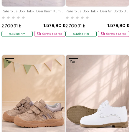
25
25
Rakerplus Bob Hakiki Deri Krem Kum Pofuduk Barefoot Cırtlı Lastikli Bebek Sneaker Ayakkabı
Rakerplus Bob Hakiki Deri Gri Bordo Barefoot Cırtlı Lastikli Bebek Sneaker Ayakkabı
★
★
★
★
★
★
★
★
★
★
1.579,90 ₺
1.579,90 ₺
2.709,91 ₺
2.709,91 ₺
%42İndirim
Ücretsiz Kargo
%42İndirim
Ücretsiz Kargo
Yeni
Yeni
Ürün
Ürün