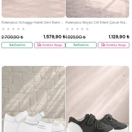
19
20
21
22
23
24
25
22
23
24
25
Rakerplus Schaggy Hakiki Deri Bakır Platin Cırtlı Bebek Spor Ayakkabı
Rakerplus Beyaz Cilt Erkek Çocuk Klasik Ayakkabı
★
★
★
★
★
★
★
★
★
★
1.579,90 ₺
1.129,90 ₺
2.709,90 ₺
1.929,90 ₺
%42İndirim
Ücretsiz Kargo
%41İndirim
Ücretsiz Kargo