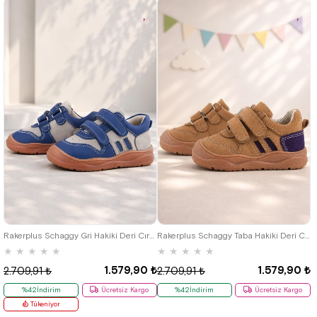
24
25
19
20
21
22
23
24
25
Rakerplus Schaggy Gri Hakiki Deri Cırtlı Anatomik Bebek Spor Ayakkabı
Rakerplus Schaggy Taba Hakiki Deri Cırtlı Anatomik Bebek Spor Ayakkabı
★
★
★
★
★
★
★
★
★
★
1.579,90 ₺
1.579,90 ₺
2.709,91 ₺
2.709,91 ₺
%42İndirim
Ücretsiz Kargo
%42İndirim
Ücretsiz Kargo
Tükeniyor