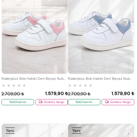
18
19
20
21
22
23
24
18
19
20
21
22
23
24
25
25
Rakerplus Bob Hakiki Deri Beyaz Nubuk Pembe Cırtlı Bebek Sneaker Ayakkabı
Rakerplus Bob Hakiki Deri Beyaz Nubuk Mavi Cırtlı Bebek Sneaker Ayakkabı
★
★
★
★
★
★
★
★
★
★
1.579,90 ₺
1.579,90 ₺
2.709,90 ₺
2.709,90 ₺
%42İndirim
Ücretsiz Kargo
%42İndirim
Ücretsiz Kargo
Yeni
Yeni
Ürün
Ürün