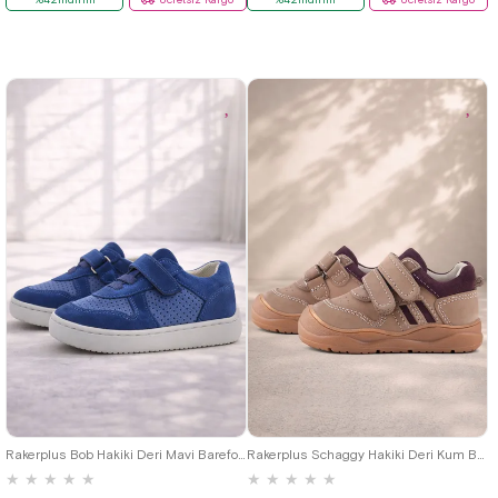
18
19
20
21
22
23
24
25
19
20
21
22
23
24
25
Rakerplus Bob Hakiki Deri Mavi Barefoot Cırtlı Lastikli Bebek Sneaker Ayakkabı
Rakerplus Schaggy Hakiki Deri Kum Bordo Cırtlı Bebek Spor Ayakkabı
★
★
★
★
★
★
★
★
★
★