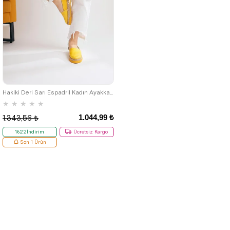
40
Hakiki Deri Sarı Espadril Kadın Ayakkabı
★
★
★
★
★
1.044,99 ₺
1.343,56 ₺
%22İndirim
Ücretsiz Kargo
Son 1 Ürün