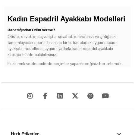
Kadın Espadril Ayakkabı Modelleri
Rahatlığından Ödün Verme !
Ofiste, davette, alışverişte, seyahatte rahatınızı ve şıklığınızı
tamamlayacak sportif tazınızla bir bütün olacak uygun espadril
ayakkabı modellerini uygun fiyatlarla kadın espadril ayakkabı
kategorimizde bulabilirsiniz.
Farklı renk ve desenlerde seçimler yapabileceğiniz her ortamda
rahatlıkla kombinleyebileceğiniz kadın espadril ayakkabı modellerini
Kadın Espadril Ayakkabı kategorimizden inceleyebilirsiniz.
Hapshoe.com'un Kadın Espadril Ayakkabıları kategorisi, tarzı ve
rahatlığı mükemmel bir şekilde birleştiren geniş bir ayakkabı
yelpazesi sunmaktadır. Seçkin markaların kaliteli tasarımlarını içeren
koleksiyonumuz, modaya duyarlı modern kadınların beğenisini
kazanmayı amaçlamaktadır.
Hızlı Etiketler