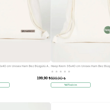
Hapshoe Look Krem 35x40 cm Unisex Ham Bez Büzgülü Ayakkabı Terlik Çantası
★
★
★
★
★
199,90 ₺
599,90 ₺
%67İndirim