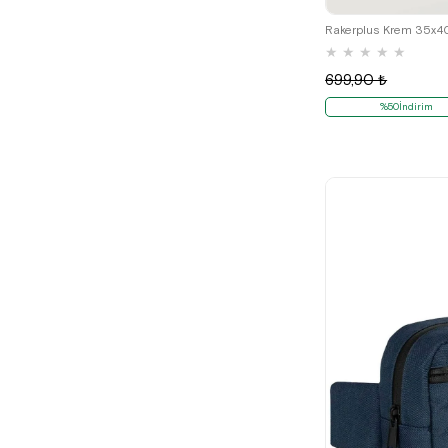
★
★
★
★
★
699,90 ₺
%50İndirim