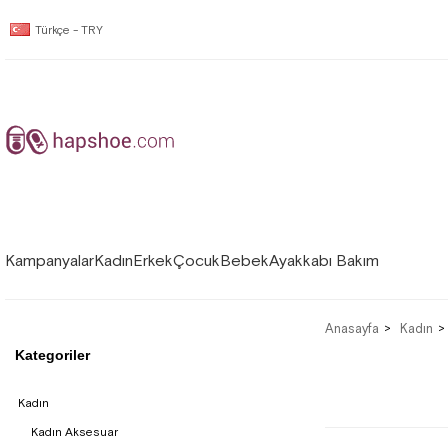
Türkçe - TRY
Kampanyalar
Kadın
Erkek
Çocuk
Bebek
Ayakkabı Bakım
Anasayfa
Kadın
Kategoriler
Kadın
Kadın Aksesuar