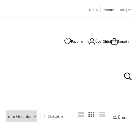
|
|
S.S.S
Yardım
İletişim
Favorilerim
Üye Girişi
Sepetim
Stoktakiler
11 Ürün