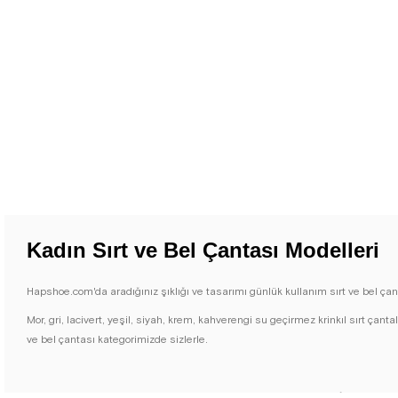
Kadın Sırt ve Bel Çantası Modelleri
Hapshoe.com'da aradığınız şıklığı ve tasarımı günlük kullanım sırt ve bel çanta
Mor, gri, lacivert, yeşil, siyah, krem, kahverengi su geçirmez krinkıl sırt çanta
ve bel çantası kategorimizde sizlerle.
HapShoe.com'un Kadın Sırt ve Bel Çanta kategorisi, şıklık ve konfor arayan 