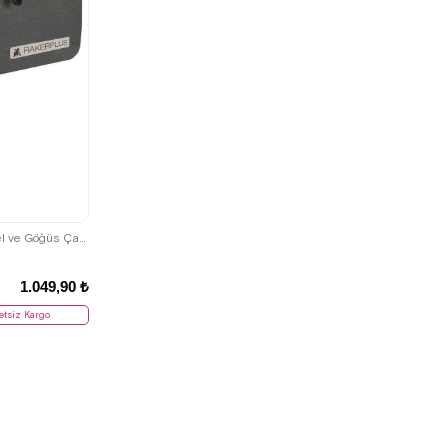
Rakerplus Gri Unisex Minimal 21x15x5 cm Bel ve Göğüs Çantası
1.049,90 ₺
etsiz Kargo