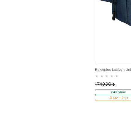
★
★
★
★
★
1.749,90 ₺
%40İndirim
Son 1 Ürün