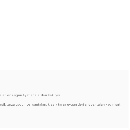
rı en uygun fiyatlarla sizleri bekliyor.
asik tarza uygun bel çantaları, klasik tarza uygun deri sırt çantaları kadın sırt
lmiş sırt ve bel çanta modellerimiz, günlük yaşamınızda ihtiyaç duyduğunuz