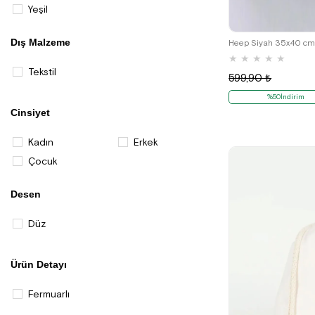
Yeşil
Dış Malzeme
★
★
★
★
★
Tekstil
599,90 ₺
%50İndirim
Cinsiyet
Kadın
Erkek
Çocuk
Desen
Düz
Ürün Detayı
Fermuarlı