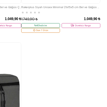
Rakerplus Yeşil Unisex Minimal 21x15x5 cm Bel ve Göğüs Çantası
Rakerplus Siyah Unisex Minimal 21x15x5 cm Bel ve Göğüs Çantası
★
★
★
★
★
1.049,90 ₺
1.049,90 ₺
1.749,90 ₺
etsiz Kargo
%40İndirim
Ücretsiz Kargo
Son 1 Ürün