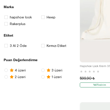
Marka
hapshoe look
Heep
Rakerplus
Etiket
3 Al 2 Öde
Kırmızı Etiket
Puan Değerlendirme
4 üzeri
3 üzeri
★
★
★
★
★
2 üzeri
1 üzeri
599,90 ₺
%67İndirim