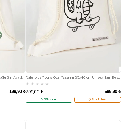
Heep Krem 35x40 cm Unisex Ham Bez Büzgülü Sırt Ayakkabı Çantası
Rakerplus Tbons Özel Tasarım 35x40 cm Unisex Ham Bez Büzgülü Sırt Ayakkabı Çantası
★
★
★
★
★
199,90 ₺
599,90 ₺
799,90 ₺
%25İndirim
Son 1 Ürün