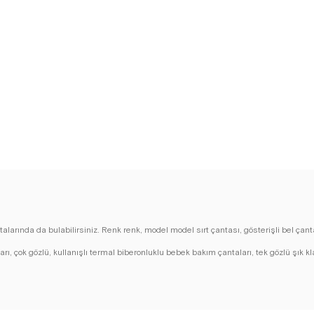
larında da bulabilirsiniz. Renk renk, model model sırt çantası, gösterişli bel çantala
ları, çok gözlü, kullanışlı termal biberonluklu bebek bakım çantaları, tek gözlü şık kl
kadınlara hitap eden çeşitli seçenekler sunar. Yüksek kaliteli malzemelerden üreti