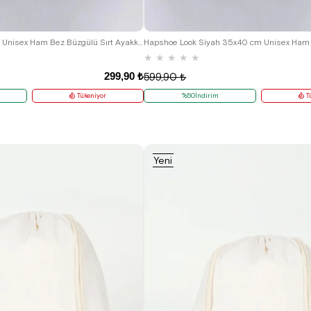
Heep Siyah 35x40 cm Unisex Ham Bez Büzgülü Sırt Ayakkabı Çantası
★
★
★
★
★
299,90 ₺
599,90 ₺
Tükeniyor
%50İndirim
T
Yeni
Ürün