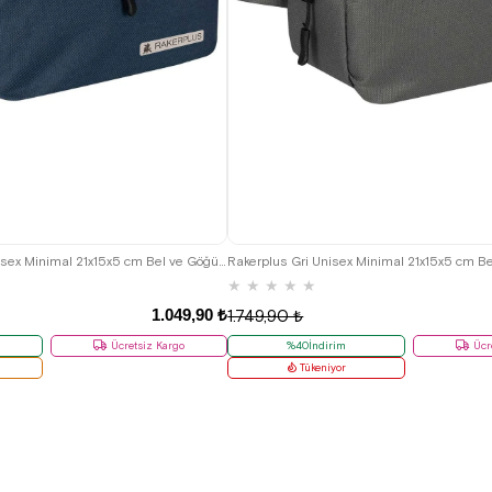
Rakerplus Lacivert Unisex Minimal 21x15x5 cm Bel ve Göğüs Çantası
★
★
★
★
★
1.049,90 ₺
1.749,90 ₺
Ücretsiz Kargo
%40İndirim
Ücr
Tükeniyor