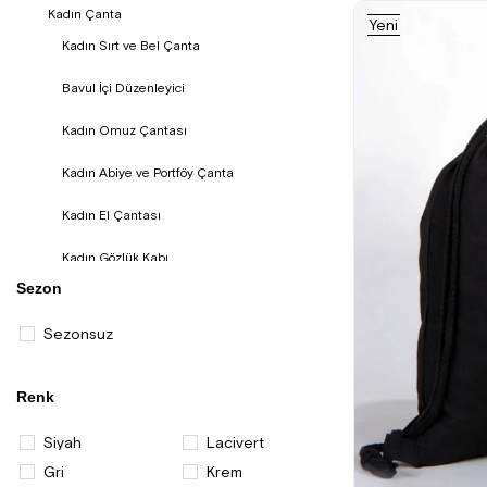
Kadın Çanta
Yeni
Ürün
Kadın Sırt ve Bel Çanta
Bavul İçi Düzenleyici
Kadın Omuz Çantası
Kadın Abiye ve Portföy Çanta
Kadın El Çantası
Kadın Gözlük Kabı
Sezon
Kadın Cüzdan ve Kartlık
Sezonsuz
Renk
Siyah
Lacivert
Gri
Krem