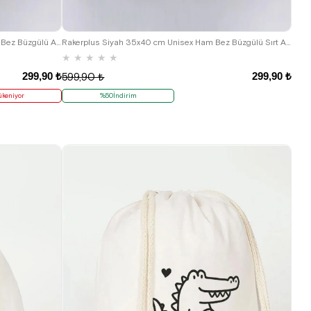
Hapshoe Look Siyah 35x40 cm Unisex Ham Bez Büzgülü Ayakkabı Terlik Çantası
Rakerplus Siyah 35x40 cm Unisex Ham Bez Büzgülü Sırt Ayakkabı Çantası
★
★
★
★
★
299,90 ₺
299,90 ₺
599,90 ₺
ükeniyor
%50İndirim