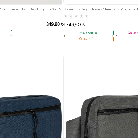
Rakerplus Krem 35x40 cm Unisex Ham Bez Büzgülü Sırt Ayakkabı Çantası
★
★
★
★
★
349,90 ₺
1.749,90 ₺
%40İndirim
Ücr
Son 1 Ürün