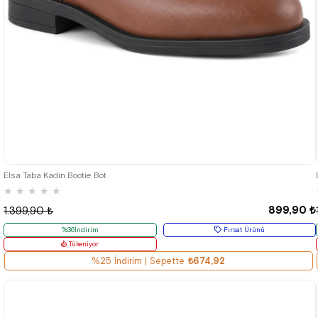
36
37
38
39
40
Elsa Taba Kadın Bootie Bot
★
★
★
★
★
899,90 ₺
1.399,90 ₺
%36İndirim
Fırsat Ürünü
Tükeniyor
%25 İndirim | Sepette
₺674,92