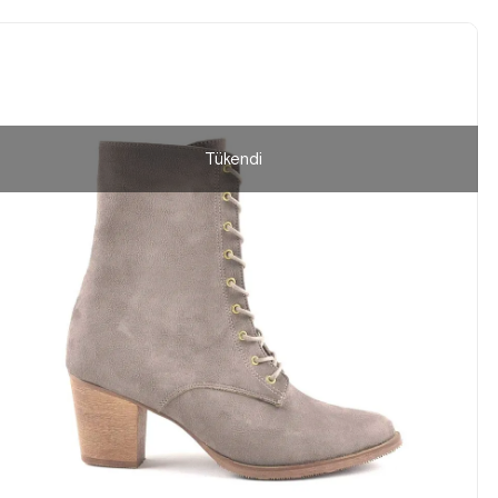
Tükendi
36
37
38
39
40