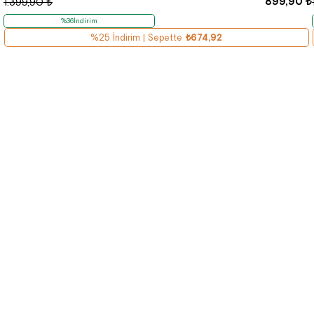
899,90 ₺
1.399,90 ₺
%36İndirim
%25 İndirim | Sepette
₺674,92