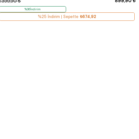
899,90 ₺
1.399,90 ₺
%36İndirim
%25 İndirim | Sepette
₺674,92