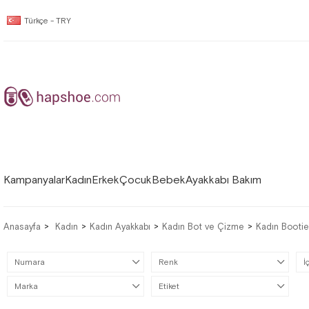
Türkçe - TRY
Kampanyalar
Kadın
Erkek
Çocuk
Bebek
Ayakkabı Bakım
Anasayfa
Kadın
Kadın Ayakkabı
Kadın Bot ve Çizme
Kadın Bootie
Numara
Renk
İ
Marka
Etiket