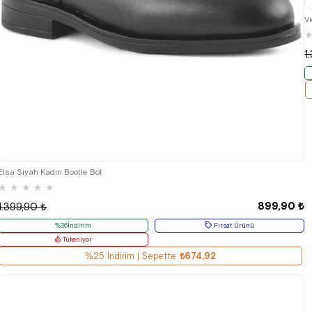
V
1
36
37
38
39
40
Elsa Siyah Kadın Bootie Bot
★
★
★
★
★
899,90 ₺
1.399,90 ₺
%36İndirim
Fırsat Ürünü
Tükeniyor
%25 İndirim | Sepette
₺674,92