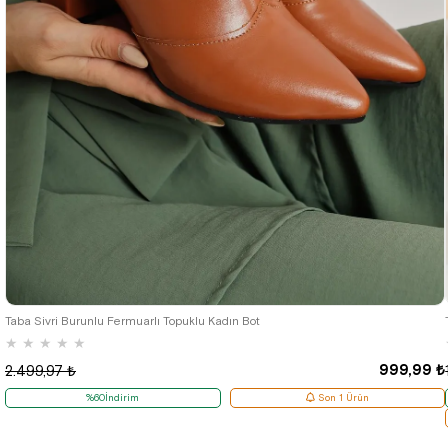
38
Taba Sivri Burunlu Fermuarlı Topuklu Kadın Bot
★
★
★
★
★
999,99 ₺
2.499,97 ₺
%60İndirim
Son 1 Ürün