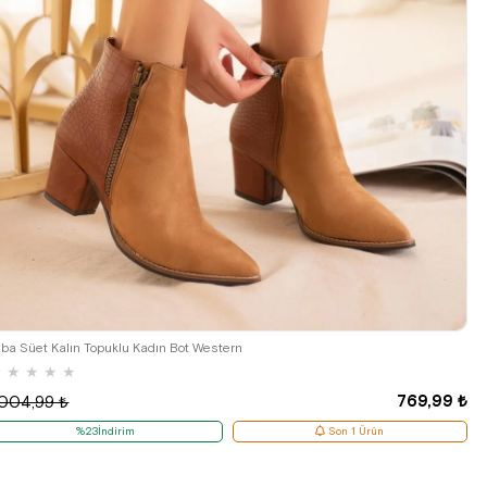
40
aba Süet Kalın Topuklu Kadın Bot Western
★
★
★
★
★
769,99 ₺
.004,99 ₺
%23İndirim
Son 1 Ürün