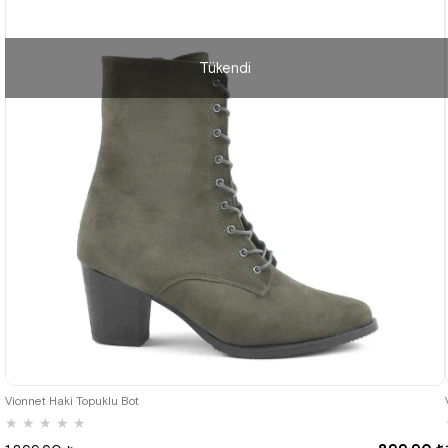
Tükendi
36
37
38
39
40
Vionnet Haki Topuklu Bot
★
★
★
★
★