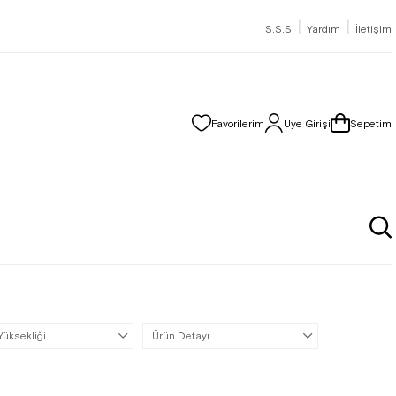
|
|
S.S.S
Yardım
İletişim
Favorilerim
Üye Girişi
Sepetim
Yüksekliği
Ürün Detayı