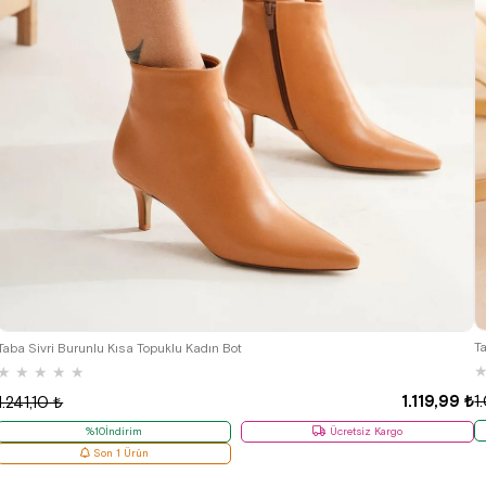
39
T
Taba Sivri Burunlu Kısa Topuklu Kadın Bot
★
★
★
★
★
1.119,99 ₺
1
1.241,10 ₺
%10İndirim
Ücretsiz Kargo
Son 1 Ürün