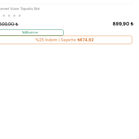
ionnet Vizon Topuklu Bot
★
★
★
★
★
899,90 ₺
.399,90 ₺
%36İndirim
%25 İndirim | Sepette
₺674,92