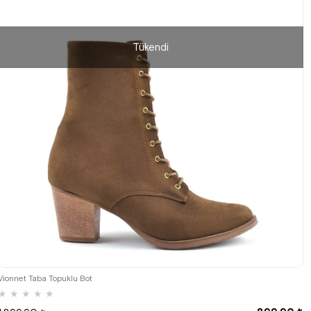
Tükendi
36
37
38
39
40
Vionnet Taba Topuklu Bot
★
★
★
★
★