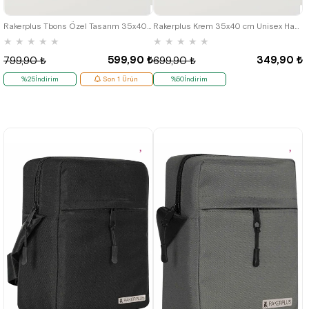
Rakerplus Tbons Özel Tasarım 35x40 cm Unisex Ham Bez Büzgülü Sırt Ayakkabı Çantası
Rakerplus Krem 35x40 cm Unisex Ham Bez Büzgülü Sırt Ayakkabı Çantası
★
★
★
★
★
★
★
★
★
★
599,90 ₺
349,90 ₺
799,90 ₺
699,90 ₺
%25İndirim
Son 1 Ürün
%50İndirim