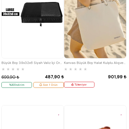
Büyük Boy 39x32x6 Siyah Valiz İçi Organizer Çanta
Kanvas Büyük Boy Halat Kulplu Alışveriş Plaj Bebek Bakım Omuz Çantası
★
★
★
★
★
★
★
★
★
★
487,90 ₺
901,99 ₺
699,90 ₺
Tükeniyor
%30İndirim
Son 1 Ürün