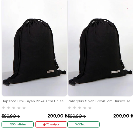
Hapshoe Look Siyah 35x40 cm Unisex Ham Bez Büzgülü Ayakkabı Terlik Çantası
Rakerplus Siyah 35x40 cm Unisex Ham Bez Büzgülü Sırt Ayakkabı Çantası
★
★
★
★
★
★
★
★
★
★
299,90 ₺
299,90 ₺
599,90 ₺
599,90 ₺
%50İndirim
Tükeniyor
%50İndirim