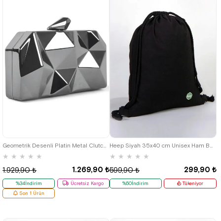
Geometrik Desenli Platin Metal Clutch Abiye Çanta
Heep Siyah 35x40 cm Unisex Ham Bez Büzgülü Sırt Ayakkabı Çantası
★
★
★
★
★
★
★
★
★
★
1.269,90 ₺
299,90 ₺
1.929,90 ₺
599,90 ₺
%34İndirim
Ücretsiz Kargo
%50İndirim
Tükeniyor
Son 1 Ürün