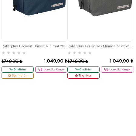
Rakerplus Lacivert Unisex Minimal 21x15x5 cm Bel ve Göğüs Çantası
Rakerplus Gri Unisex Minimal 21x15x5 cm Bel ve Göğüs Çantası
★
★
★
★
★
★
★
★
★
★
1.049,90 ₺
1.049,90 ₺
1.749,90 ₺
1.749,90 ₺
%40İndirim
Ücretsiz Kargo
%40İndirim
Ücretsiz Kargo
Son 1 Ürün
Tükeniyor