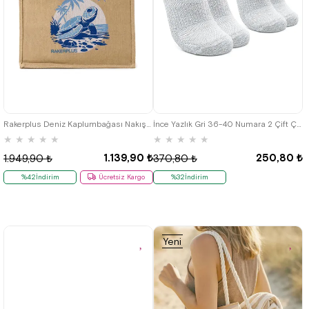
Rakerplus Deniz Kaplumbağası Nakışlı Jüt Alışveriş ve Plaj Çantası
İnce Yazlık Gri 36-40 Numara 2 Çift Çocuk Bilek Çorap
★
★
★
★
★
★
★
★
★
★
1.139,90 ₺
250,80 ₺
1.949,90 ₺
370,80 ₺
%42İndirim
Ücretsiz Kargo
%32İndirim
Yeni
Ürün