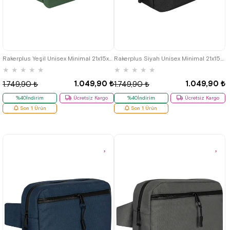
Rakerplus Yeşil Unisex Minimal 21x15x5 cm Bel ve Göğüs Çantası
Rakerplus Siyah Unisex Minimal 21x15x5 cm Bel ve Göğüs Çantası
★
★
★
★
★
★
★
★
★
★
1.049,90 ₺
1.049,90 ₺
1.749,90 ₺
1.749,90 ₺
%40İndirim
Ücretsiz Kargo
%40İndirim
Ücretsiz Kargo
Son 1 Ürün
Son 1 Ürün