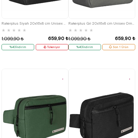
Rakerplus Siyah 20x16x8 cm Unisex Omuz Çantası
Rakerplus Gri 20x16x8 cm Unisex Omuz Çantası
★
★
★
★
★
★
★
★
★
★
659,90 ₺
659,90 ₺
1.099,90 ₺
1.099,90 ₺
%40İndirim
Tükeniyor
%40İndirim
Son 1 Ürün