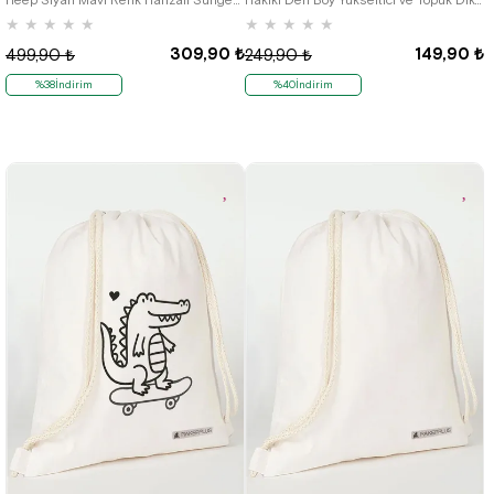
★
★
★
★
★
★
★
★
★
★
309,90 ₺
149,90 ₺
499,90 ₺
249,90 ₺
%38İndirim
%40İndirim