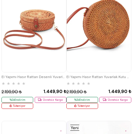
El Yapımı Hasır Rattan Desenli Yuvarlak Kutu Çanta
El Yapımı Hasır Rattan Yuvarlak Kutu Çanta
★
★
★
★
★
★
★
★
★
★
1.449,90 ₺
1.449,90 ₺
2.199,90 ₺
2.199,90 ₺
%34İndirim
Ücretsiz Kargo
%34İndirim
Ücretsiz Kargo
Tükeniyor
Tükeniyor
Yeni
Ürün