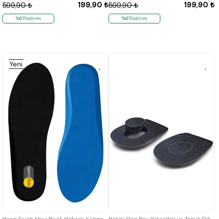
199,90 ₺
199,90 ₺
599,90 ₺
599,90 ₺
%67İndirim
%67İndirim
Yeni
Ürün
36
37
38
39
40
41
42
43
44
45
Heep Siyah Mavi Renk Hafızalı Sünger Destekli Ayakkabı Tabanlığı
Hakiki Deri Boy Yükseltici ve Topuk Dikeni Destekli Tabanlık