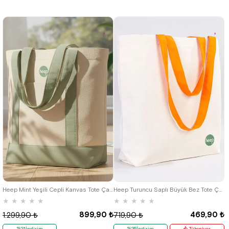
Heep Mint Yeşili Cepli Kanvas Tote Çanta
Heep Turuncu Saplı Büyük Bez Tote Çanta
★
★
★
★
★
★
★
★
★
★
899,90 ₺
469,90 ₺
1.299,90 ₺
719,90 ₺
%31İndirim
%35İndirim
Tükeniyor