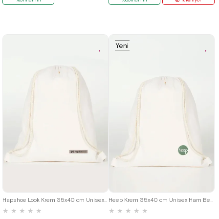
Yeni
Ürün
Hapshoe Look Krem 35x40 cm Unisex Ham Bez Büzgülü Ayakkabı Terlik Çantası
Heep Krem 35x40 cm Unisex Ham Bez Büzgülü Sırt Ayakkabı Çantası
★
★
★
★
★
★
★
★
★
★