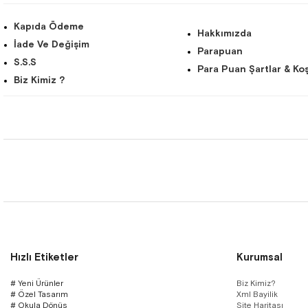
Kapıda Ödeme
Hakkımızda
İade Ve Değişim
Parapuan
S.S.S
Para Puan Şartlar & Koş
Biz Kimiz ?
Hızlı Etiketler
Kurumsal
# Yeni Ürünler
Biz Kimiz?
# Özel Tasarım
Xml Bayilik
# Okula Dönüş
Site Haritası