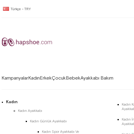
Türkçe - TRY
Kampanyalar
Kadın
Erkek
Çocuk
Bebek
Ayakkabı Bakım
Kadın
Kadın K
Ayakka
Kadın Ayakkabı
Kadın İ
Kadın Günlük Ayakkabı
Ayakka
Kadın Spor Ayakkabı Ve