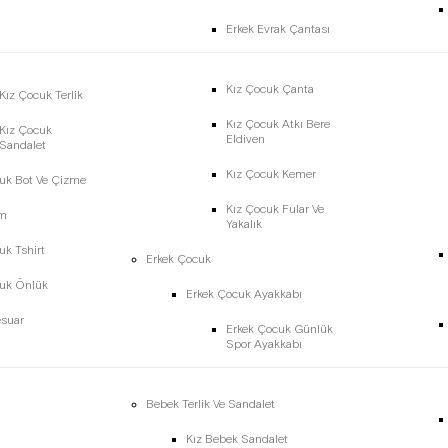
Erkek Evrak Çantası
Kız Çocuk Çanta
Kız Çocuk Terlik
Kız Çocuk Atkı Bere
Kız Çocuk
Eldiven
Sandalet
Kız Çocuk Kemer
uk Bot Ve Çizme
Kız Çocuk Fular Ve
im
Yakalık
uk Tshirt
Erkek Çocuk
cuk Önlük
Erkek Çocuk Ayakkabı
esuar
Erkek Çocuk Günlük
Spor Ayakkabı
Bebek Terlik Ve Sandalet
Kız Bebek Sandalet