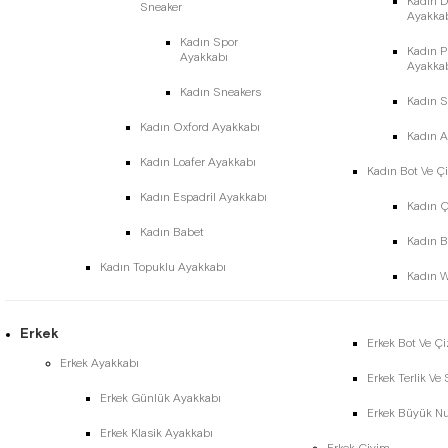
Kadın D
Sneaker
Ayakka
Kadın Spor
Kadın P
Ayakkabı
Ayakka
Kadın Sneakers
Kadın St
Kadın Oxford Ayakkabı
Kadın A
Kadın Loafer Ayakkabı
Kadın Bot Ve Ç
Kadın Espadril Ayakkabı
Kadın 
Kadın Babet
Kadın B
Kadın Topuklu Ayakkabı
Kadın W
Erkek
Erkek Bot Ve Ç
Erkek Ayakkabı
Erkek Terlik Ve
Erkek Günlük Ayakkabı
Erkek Büyük N
Erkek Klasik Ayakkabı