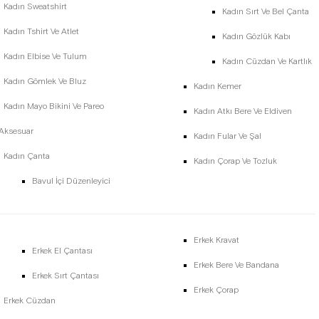
Kadın Sweatshirt
Kadın Sırt Ve Bel Çanta
Kadın Tshirt Ve Atlet
Kadın Gözlük Kabı
Kadın Elbise Ve Tulum
Kadın Cüzdan Ve Kartlık
Kadın Gömlek Ve Bluz
Kadın Kemer
Kadın Mayo Bikini Ve Pareo
Kadın Atkı Bere Ve Eldiven
 Aksesuar
Kadın Fular Ve Şal
Kadın Çanta
Kadın Çorap Ve Tozluk
Bavul İçi Düzenleyici
Erkek Kravat
Erkek El Çantası
Erkek Bere Ve Bandana
Erkek Sırt Çantası
Erkek Çorap
Erkek Cüzdan