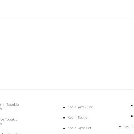
alın Topuklu
Kadın Yazlık Bot
bı
Kadın Bootie
nce Topuklu
bı
Kadın
Kadın Spor Bot