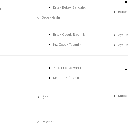
Erkek Bebek Sandalet
t
Bebek
Bebek Giyim
Erkek Çocuk Tabanlık
Ayakka
Kız Çocuk Tabanlık
Ayakka
Yapıştırıcı Ve Bantlar
Madeni Yağdanlık
Kurdel
İğne
Paketler