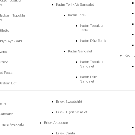
olgu Topuklu
Kadın Terlik Ve Sandalet
bı
Kadın Terlik
latform Topuklu
bı
Kadın Topuklu
Terlik
iletto
Kadın Düz Terlik
biye Ayakkabı
Kadın Sandalet
izme
Kadın
Kadın Topuklu
Çizme
Sandalet
ot Postal
Kadın Düz
Sandalet
estern Bot
Erkek Sweatshirt
izme
Erkek Tişört Ve Atlet
 Sandalet
Erkek Aksesuar
umara Ayakkabı
Erkek Çanta