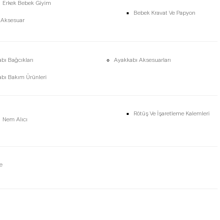
Erkek Bebek Giyim
Bebek Kravat Ve Papyon
 Aksesuar
bı Bağcıkları
Ayakkabı Aksesuarları
bı Bakım Ürünleri
Rötüş Ve İşaretleme Kalemleri
Nem Alıcı
e