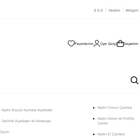
|
|
S.S.S
Yardım
İletişim
Favorilerim
Üye Girişi
Sepetim
Kadın Omuz Çantası
Kadın Büyük Numara Ayakkabı
Kadın Abiye Ve Portföy
Gelinlik Ayakkabı Ve Aksesuar
Çanta
 Giyim
Kadın El Çantası