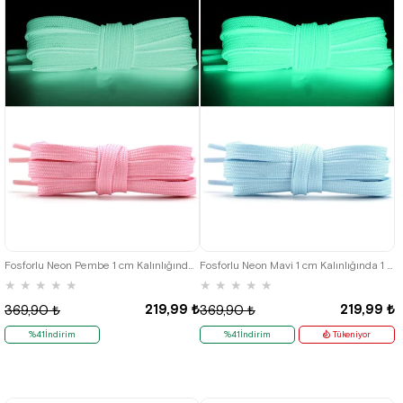
Fosforlu Neon Pembe 1 cm Kalınlığında 1 Çift Yassı Spor Ayakkabı Bağcığı
Fosforlu Neon Mavi 1 cm Kalınlığında 1 Çift Yassı Spor Ayakkabı Bağcığı
★
★
★
★
★
★
★
★
★
★
219,99 ₺
219,99 ₺
369,90 ₺
369,90 ₺
%41İndirim
%41İndirim
Tükeniyor