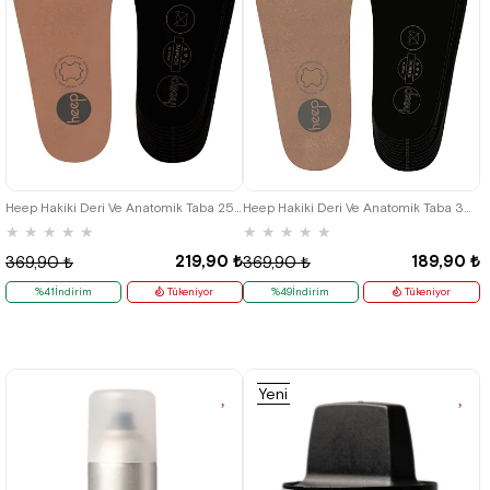
Heep Hakiki Deri Ve Anatomik Taba 25-35 Numara Çocuk Ayakkabı İç Tabanlığı
Heep Hakiki Deri Ve Anatomik Taba 35-45 Numara Ayakkabı İç Tabanlığı
★
★
★
★
★
★
★
★
★
★
219,90 ₺
189,90 ₺
369,90 ₺
369,90 ₺
%41İndirim
Tükeniyor
%49İndirim
Tükeniyor
Yeni
Ürün