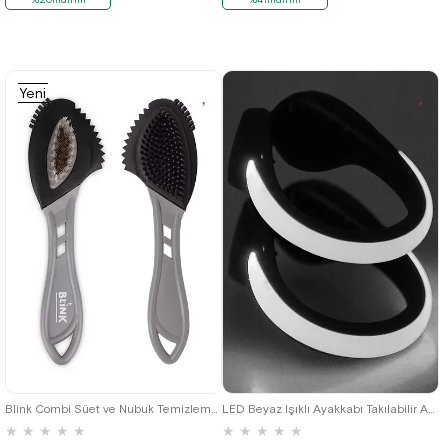
Yeni
Ürün
Blink Combi Süet ve Nubuk Temizleme Fırçası
LED Beyaz Işıklı Ayakkabı Takılabilir Aksesuar
★
★
★
★
★
★
★
★
★
★