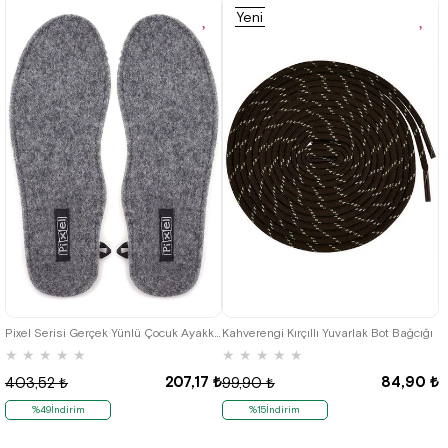
Yeni
Ürün
30-31
32-33
34-35
Pixel Serisi Gerçek Yünlü Çocuk Ayakkabı Tabanlığı
Kahverengi Kırçıllı Yuvarlak Bot Bağcığı
★
★
★
★
★
★
★
★
★
★
207,17 ₺
84,90 ₺
403,52 ₺
99,90 ₺
%49İndirim
%15İndirim