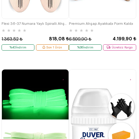
42
43
44
45
46
Flexi 36-37 Numara Yaylı Spiralli Ahşap Ayakkabı Kalıbı
Premium Ahşap Ayakkabı Form Kalıbı
★
★
★
★
★
★
★
★
★
★
818,08 ₺
4.199,90 ₺
1.363,52 ₺
6.599,90 ₺
%40İndirim
Son 1 Ürün
%36İndirim
Ücretsiz Kargo