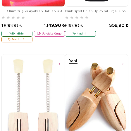
LED Kırmızı Işıklı Ayakkabı Takılabilir Aksesuar
Blink Sport Brush Up 75 ml Fırçalı Spor Ayakkabı Temizleyici
★
★
★
★
★
★
★
★
★
★
1.149,90 ₺
359,90 ₺
1.899,90 ₺
639,90 ₺
%39İndirim
Ücretsiz Kargo
%44İndirim
Son 1 Ürün
Yeni
Ürün