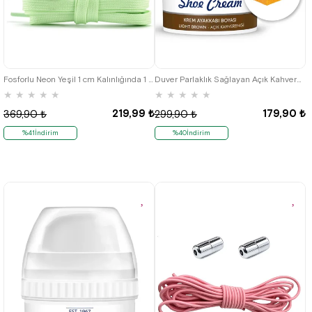
Fosforlu Neon Yeşil 1 cm Kalınlığında 1 Çift Yassı Spor Ayakkabı Bağcığı
Duver Parlaklık Sağlayan Açık Kahverengi Ayakkabı Boyası ve Boyama Seti
★
★
★
★
★
★
★
★
★
★
219,99 ₺
179,90 ₺
369,90 ₺
299,90 ₺
%41İndirim
%40İndirim