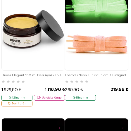
Duver Elegant 150 ml Deri Ayakkabı Bakım Kremi
Fosforlu Neon Turuncu 1 cm Kalınlığında 1 Çift Yassı Spor Ayakkabı Bağcığı
★
★
★
★
★
★
★
★
★
★
1.116,90 ₺
219,99 ₺
1.929,90 ₺
369,90 ₺
%42İndirim
Ücretsiz Kargo
%41İndirim
Son 1 Ürün