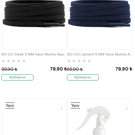
80 Cm Siyah 5 MM Yassı Mumlu Ayakkabı Bağcığı
120 Cm Lacivert 5 MM Yassı Mumlu Ayakkabı Bağcığı
★
★
★
★
★
★
★
★
★
★
79,90 ₺
79,90 ₺
99,90 ₺
99,90 ₺
%20İndirim
%20İndirim
Yeni
Yeni
Ürün
Ürün