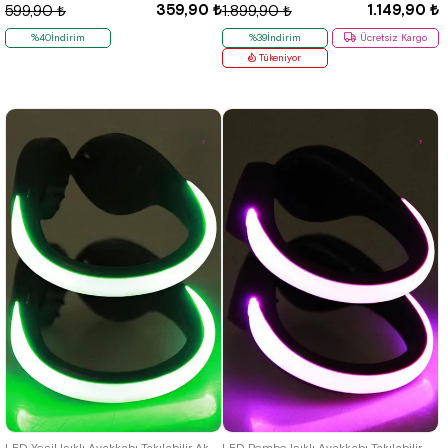
359,90 ₺
1.149,90 ₺
599,90 ₺
1.899,90 ₺
%40İndirim
%39İndirim
Ücretsiz Kargo
Tükeniyor
LED Yeşil Işıklı Ayakkabı Takılabilir Aksesuar
LED Pembe Işıklı Ayakkabı Takılabilir Aksesuar