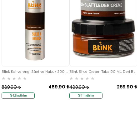
Blink Kahverengi Süet ve Nubuk 250 ML Deri Bakım Spreyi
Blink Shoe Cream Taba 50 ML Deri Boyası
★
★
★
★
★
★
★
★
★
★
489,90 ₺
259,90 ₺
839,90 ₺
439,90 ₺
%42İndirim
%41İndirim