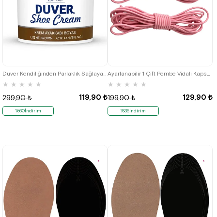
Duver Kendiliğinden Parlaklık Sağlayan Açık Kahverengi 60 Ml Krem Ayakkabı Boyası
Ayarlanabilir 1 Çift Pembe Vidalı Kapsül Uçlu Yuvarlak Lastik Pratik Bağcık
★
★
★
★
★
★
★
★
★
★
119,90 ₺
129,90 ₺
299,90 ₺
199,90 ₺
%60İndirim
%35İndirim