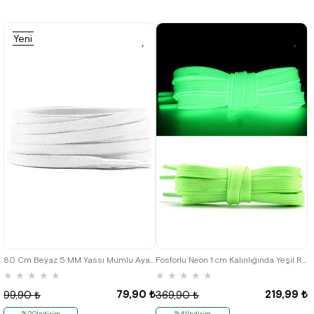
Yeni
Ürün
80 Cm Beyaz 5 MM Yassı Mumlu Ayakkabı Bağcığı
Fosforlu Neon 1 cm Kalınlığında Yeşil Renk 1 Çift Yassı Spor Ayakkabı Bağcığı
★
★
★
★
★
★
★
★
★
★
79,90 ₺
219,99 ₺
99,90 ₺
369,90 ₺
%20İndirim
%41İndirim