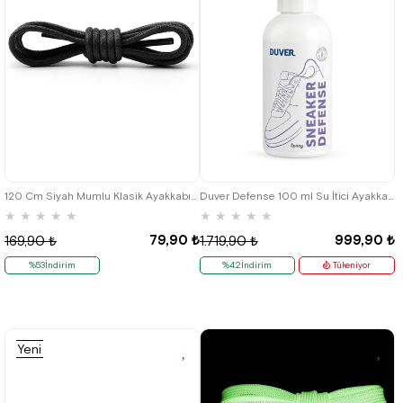
120 Cm Siyah Mumlu Klasik Ayakkabı Bağcığı
Duver Defense 100 ml Su İtici Ayakkabı Koruyucu Sprey
★
★
★
★
★
★
★
★
★
★
79,90 ₺
999,90 ₺
169,90 ₺
1.719,90 ₺
%53İndirim
%42İndirim
Tükeniyor
Yeni
Ürün