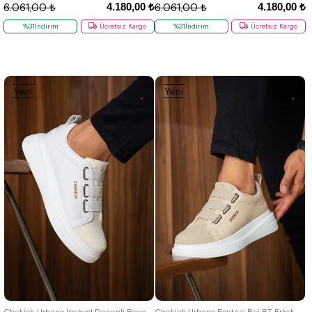
4.180,00 ₺
4.180,00 ₺
6.061,00 ₺
6.061,00 ₺
%31İndirim
Ücretsiz Kargo
%31İndirim
Ücretsiz Kargo
Yeni
Yeni
Ürün
Ürün
40
41
42
43
44
40
41
42
43
44
Chekich Urbano İpekyol Desenli Beyaz BT Erkek Ayakkabı
Chekich Urbano Fantazi Bej BT Erkek Ayakkabı