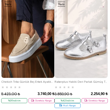
Yeni
Yeni
Ürün
Ürün
26
27
28
29
30
31
32
39
40
41
42
43
44
45
33
34
35
Chekich Triko Günlük Bej Erkek Ayakkabı
Rakerplus Hakiki Deri Parlak Gümüş Tokalı Kız Çocuk T-Bar Babet Ayakkabı
★
★
★
★
★
★
★
★
★
★
3.740,00 ₺
2.254,90 ₺
5.423,00 ₺
3.859,90 ₺
%31İndirim
Ücretsiz Kargo
%42İndirim
Ücretsiz Kargo
Hızlı Kargo