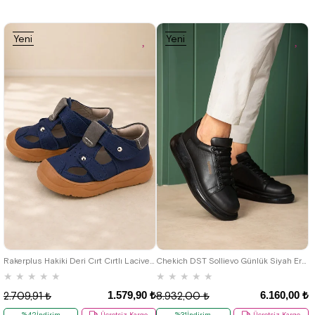
Yeni
Yeni
Ürün
Ürün
19
20
21
22
23
24
25
39
40
41
42
43
44
Rakerplus Hakiki Deri Cırt Cırtlı Lacivert Bebek Sandalet
Chekich DST Sollievo Günlük Siyah Erkek Ayakkabı
★
★
★
★
★
★
★
★
★
★
1.579,90 ₺
6.160,00 ₺
2.709,91 ₺
8.932,00 ₺
%42İndirim
Ücretsiz Kargo
%31İndirim
Ücretsiz Kargo