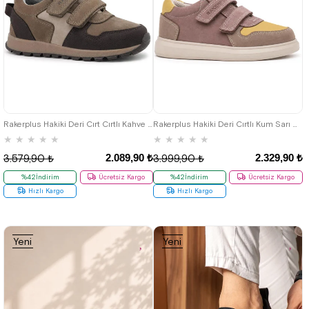
31
32
33
34
35
36
37
38
39
Rakerplus Hakiki Deri Cırt Cırtlı Kahve Vizon Çocuk Sneakers Spor Ayakkabı
Rakerplus Hakiki Deri Cırtlı Kum Sarı Hafif Tabanlı Erkek Çocuk Spor Ayakkabı
★
★
★
★
★
★
★
★
★
★
2.089,90 ₺
2.329,90 ₺
3.579,90 ₺
3.999,90 ₺
%42İndirim
Ücretsiz Kargo
%42İndirim
Ücretsiz Kargo
Hızlı Kargo
Hızlı Kargo
Yeni
Yeni
Ürün
Ürün