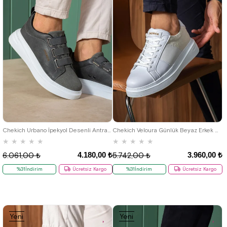
40
41
42
43
44
40
41
42
43
44
Chekich Urbano İpekyol Desenli Antrasit BT Erkek Ayakkabı
Chekich Veloura Günlük Beyaz Erkek Ayakkabı
★
★
★
★
★
★
★
★
★
★
4.180,00 ₺
3.960,00 ₺
6.061,00 ₺
5.742,00 ₺
%31İndirim
Ücretsiz Kargo
%31İndirim
Ücretsiz Kargo
Yeni
Yeni
Ürün
Ürün