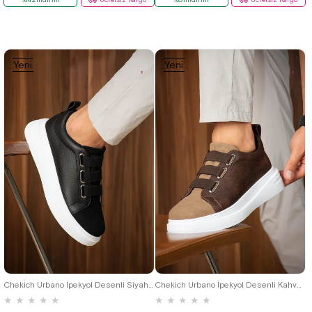
Yeni
Yeni
Ürün
Ürün
40
41
42
43
44
40
41
42
43
44
Chekich Urbano İpekyol Desenli Siyah BT Erkek Ayakkabı
Chekich Urbano İpekyol Desenli Kahve BT Erkek Ayakkabı
★
★
★
★
★
★
★
★
★
★