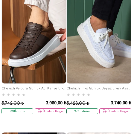
40
41
42
43
44
39
40
41
42
43
44
45
Chekich Veloura Günlük Acı Kahve Erkek Ayakkabı
Chekich Triko Günlük Beyaz Erkek Ayakkabı
★
★
★
★
★
★
★
★
★
★
3.960,00 ₺
3.740,00 ₺
5.742,00 ₺
5.423,00 ₺
%31İndirim
Ücretsiz Kargo
%31İndirim
Ücretsiz Kargo