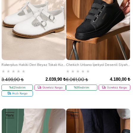
26
27
28
29
30
31
32
33
34
35
40
41
42
43
44
Rakerplus Hakiki Deri Beyaz Tokalı Kız Çocuk T-Bar Babet Ayakkabı
Chekich Urbano İpekyol Desenli Siyah ST Erkek Ayakkabı
★
★
★
★
★
★
★
★
★
★
2.039,90 ₺
4.180,00 ₺
3.499,90 ₺
6.061,00 ₺
%42İndirim
Ücretsiz Kargo
%31İndirim
Ücretsiz Kargo
Hızlı Kargo
Yeni
Yeni
Ürün
Ürün