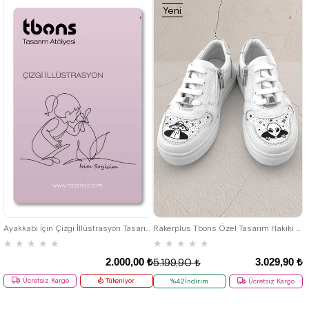
Yeni
Ürün
26
27
28
29
30
31
32
33
34
35
36
37
38
39
Ayakkabı İçin Çizgi İllüstrasyon Tasarım Paketi
Rakerplus Tbons Özel Tasarım Hakiki Deri Beyaz Bağcıklı Fermuarlı Çocuk Ayakkabı
★
★
★
★
★
★
★
★
★
★
2.000,00 ₺
3.029,90 ₺
5.199,90 ₺
Ücretsiz Kargo
Tükeniyor
%42İndirim
Ücretsiz Kargo