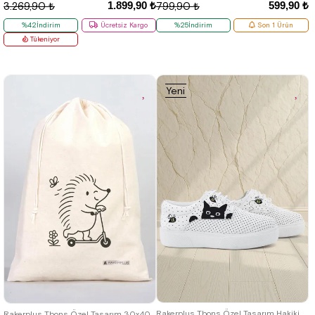
1.899,90 ₺
599,90 ₺
3.269,90 ₺
799,90 ₺
%42İndirim
Ücretsiz Kargo
%25İndirim
Son 1 Ürün
Tükeniyor
Yeni
Ürün
22
23
24
25
26
27
28
29
30
Rakerplus Tbons Özel Tasarım Hakiki Deri Beyaz Lastikli Çocuk Günlük Ayakkabı
Rakerplus Tbons Özel Tasarım 30x40 cm Ham Bez Büzgülü Ayakkabı Torbası