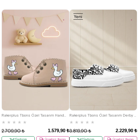
Yeni
Ürün
26
27
28
29
30
31
32
19
20
21
22
23
24
25
33
34
35
36
37
38
39
Rakerplus Tbons Özel Tasarım Handmade Hakiki Deri Pudra Kız Bebek Bot
Rakerplus Tbons Özel Tasarım Derby Beyaz Cilt Çocuk Klasik Ayakkabı
★
★
★
★
★
★
★
★
★
★
1.579,90 ₺
2.229,90 ₺
2.709,90 ₺
3.819,90 ₺
%42İndirim
Ücretsiz Kargo
%42İndirim
Ücretsiz Kargo