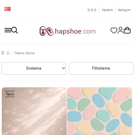
|
|
S.S.S
Yardım
İletişim
Tbons Serisi
Sıralama
Filtreleme
Yeni
Ürün