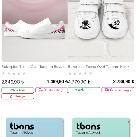
36
37
38
39
40
41
30
31
32
33
34
35
Rakerplus Tbons Özel Tasarım Beyaz Hakiki Deri Kadın Bağcıklı Sneaker Ayakkabı
Rakerplus Tbons Özel Tasarım Hakiki Deri Beyaz Kız Çocuk Sneakers Ayakkabı
★
★
★
★
★
★
★
★
★
★
1.469,90 ₺
2.789,90 ₺
2.349,90 ₺
4.779,90 ₺
%37İndirim
Ücretsiz Kargo
%42İndirim
Ücretsiz Kargo
Tükeniyor