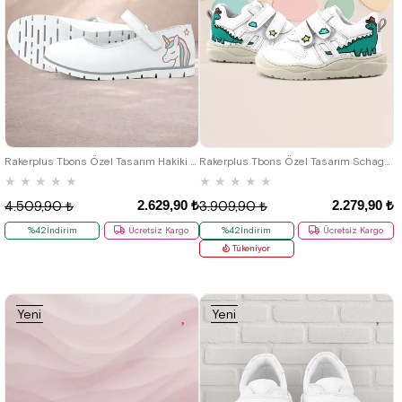
25
26
27
28
29
30
31
32
33
34
35
19
20
21
22
23
24
25
Rakerplus Tbons Özel Tasarım Hakiki Deri Beyaz Kız Çocuk Babet Ayakkabı
Rakerplus Tbons Özel Tasarım Schaggy Hakiki Deri Beyaz Bebek Spor Ayakkabı
★
★
★
★
★
★
★
★
★
★
2.629,90 ₺
2.279,90 ₺
4.509,90 ₺
3.909,90 ₺
%42İndirim
Ücretsiz Kargo
%42İndirim
Ücretsiz Kargo
Tükeniyor
Yeni
Yeni
Ürün
Ürün