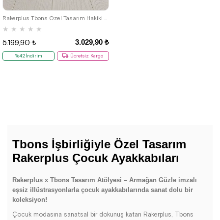
33
34
35
36
37
38
39
Rakerplus Tbons Özel Tasarım Hakiki Deri Beyaz Yeşil Bağcıklı Fermuarlı Çocuk Sneaker
★
★
★
★
★
3.029,90 ₺
5.199,90 ₺
%42İndirim
Ücretsiz Kargo
Tbons İşbirliğiyle Özel Tasarım
Rakerplus Çocuk Ayakkabıları
Rakerplus x Tbons Tasarım Atölyesi – Armağan Güzle imzalı
eşsiz illüstrasyonlarla çocuk ayakkabılarında sanat dolu bir
koleksiyon!
Çocuk modasına sanatsal bir dokunuş katan Rakerplus, Tbons