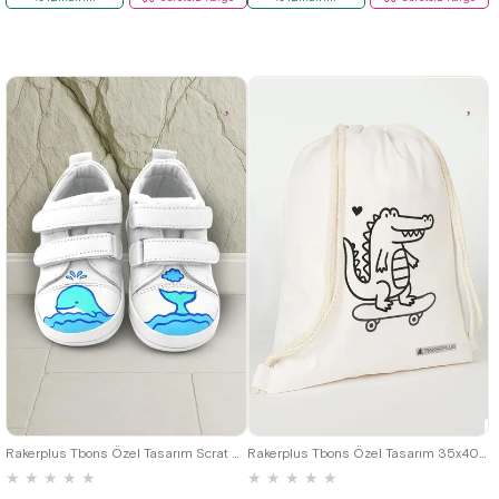
19
20
21
22
23
Rakerplus Tbons Özel Tasarım Scrat Hakiki Deri Beyaz İlk Adım Ayakkabısı
Rakerplus Tbons Özel Tasarım 35x40 cm Unisex Ham Bez Büzgülü Sırt Ayakkabı Çantası
★
★
★
★
★
★
★
★
★
★