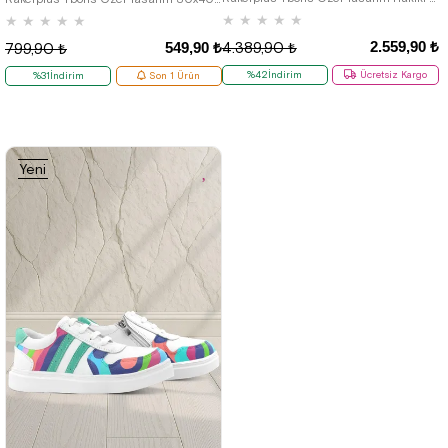
★
★
★
★
★
★
★
★
★
★
2.559,90 ₺
4.389,90 ₺
549,90 ₺
799,90 ₺
%42İndirim
Ücretsiz Kargo
%31İndirim
Son 1 Ürün
Yeni
Ürün
26
27
28
29
30
31
32