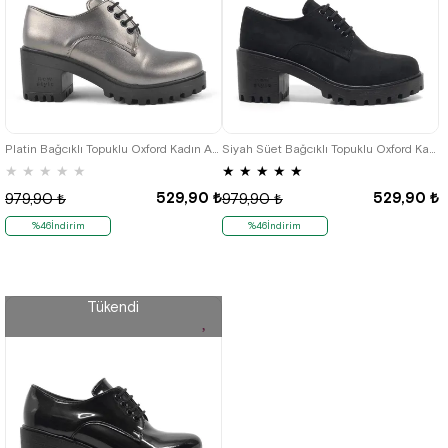
36
37
38
39
40
36
37
38
39
40
Platin Bağcıklı Topuklu Oxford Kadın Ayakkabı
Siyah Süet Bağcıklı Topuklu Oxford Kadın Ayakkabı
★
★
★
★
★
★
★
★
★
★
529,90 ₺
529,90 ₺
979,90 ₺
979,90 ₺
%46İndirim
%46İndirim
Tükendi