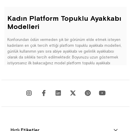
Kadın Platform Topuklu Ayakkabı
Modelleri
Konforundan ödün vermeden şık bir görünüm elde etmek isteyen
kadınların en çok tercih ettiği platform topuklu ayakkabı modelleri,
günlük kullanımın yanı sıra abiye ayakkabı ve gelinlik ayakkabısı
olarak da sıklıkla tercih edilmektedir. Boyunuzu uzun göstermek
istiyorsanız ilk bakacağınız model platform topuklu ayakkabı
modelleridir. Siyah, kahve, taba, beyaz, kırmızı, nud, lacivert ve
daha fazla renk seçeneklerinden; deri, süet, rugan malzeme
alternatiflerinden tercihinizi yapabilirsiniz. Dengenizi en rahat
sağlayabileceğiniz ve yorgunluk hissini en az hissedeceğiniz
modeller farklı renk ve desen seçenekleriyle sizleri bekliyor.
Hapshoe.com'un Kadın Platform Topuklu Ayakkabıları kategorisi,
tarzı ve yüksek moda trendlerini birleştirerek modern kadınların
ilgisini çeken geniş bir ürün yelpazesi sunmaktadır. Seçkin
markaların kaliteli tasarımlarıyla zenginleşen koleksiyonumuz,
Hızlı Etiketler