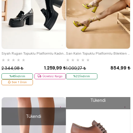
37
39
38
Siyah Rugan Topuklu Platformlu Kadın Ayakkabı
Sarı Kalın Topuklu Platformlu Bilekten Bağlamalı Kadın Sandalet
★
★
★
★
★
★
★
★
★
★
1.259,99 ₺
854,99 ₺
2.344,98 ₺
1.099,27 ₺
%46İndirim
Ücretsiz Kargo
%22İndirim
Son 1 Ürün
Tükendi
Tükendi