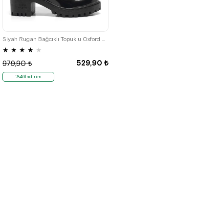
36
37
38
39
40
Siyah Rugan Bağcıklı Topuklu Oxford Kadın Ayakkabı
★
★
★
★
★
529,90 ₺
979,90 ₺
%46İndirim