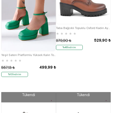
36
37
38
39
40
Taba Bağcıklı Topuklu Oxford Kadın Ayakkabı
★
★
★
★
★
529,90 ₺
979,90 ₺
%46İndirim
40
Yeşil Saten Platformlu Yüksek Kalın Topuklu Kadın Ayakkabı
★
★
★
★
★
499,99 ₺
557,13 ₺
%10İndirim
Tükendi
Tükendi