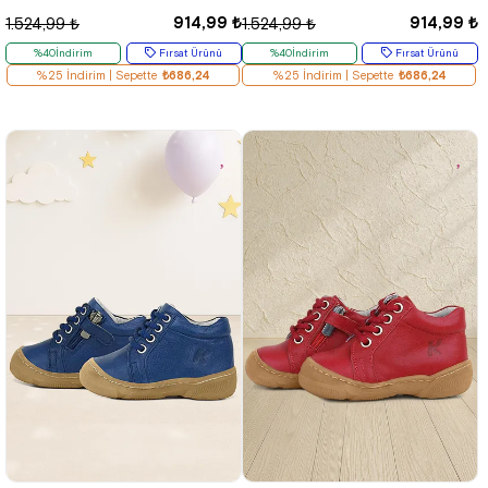
914,99 ₺
914,99 ₺
1.524,99 ₺
1.524,99 ₺
%40İndirim
Fırsat Ürünü
%40İndirim
Fırsat Ürünü
%25 İndirim | Sepette
₺686,24
%25 İndirim | Sepette
₺686,24
19
20
21
22
23
24
25
19
20
21
22
23
24
25