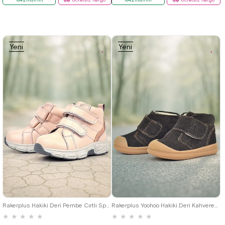
Yeni
Yeni
Ürün
Ürün
21
22
23
24
25
19
20
21
22
23
24
25
Rakerplus Hakiki Deri Pembe Cırtlı Spor Kız Bebek Bot
Rakerplus Yoohoo Hakiki Deri Kahverengi Cırtlı Unisex Bebek Bot
★
★
★
★
★
★
★
★
★
★