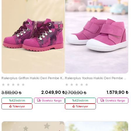
21
22
23
24
25
19
20
21
22
23
24
25
Rakerplus Griffon Hakiki Deri Pembe Kamuflaj Bebek Bot
Rakerplus Yoohoo Hakiki Deri Pembe Beyaz Cırtlı Kız Bebek Bot
★
★
★
★
★
★
★
★
★
★
2.049,90 ₺
1.579,90 ₺
3.519,90 ₺
2.709,90 ₺
%42İndirim
Ücretsiz Kargo
%42İndirim
Ücretsiz Kargo
Tükeniyor
Tükeniyor