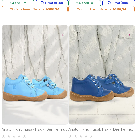
%40İndirim
Fırsat Ürünü
%40İndirim
Fırsat Ürünü
%25 İndirim | Sepette
₺686,24
%25 İndirim | Sepette
₺686,24
19
20
21
22
23
24
25
19
20
21
22
23
24
25
Anatomik Yumuşak Hakiki Deri Fermuarlı Mavi Bebek Bot Ayakkabı
Anatomik Yumuşak Hakiki Deri Fermuarlı Lacivert Mavi Bebek Bot Ayakkabı
★
★
★
★
★
★
★
★
★
★