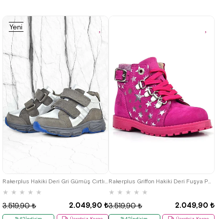
Yeni
Ürün
21
22
23
24
25
21
22
23
24
25
Rakerplus Hakiki Deri Gri Gümüş Cırtlı Kız Bebek Bot Ayakkabı
Rakerplus Griffon Hakiki Deri Fuşya Pembe Bebek Bot
★
★
★
★
★
★
★
★
★
★
2.049,90 ₺
2.049,90 ₺
3.519,90 ₺
3.519,90 ₺
%42İndirim
Ücretsiz Kargo
%42İndirim
Ücretsiz Kargo