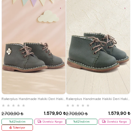
19
20
21
22
23
24
25
19
20
21
22
23
24
25
Rakerplus Handmade Hakiki Deri Haki Yeşil Çiçekli Bağcıklı Bebek Bot
Rakerplus Handmade Hakiki Deri Haki Yeşil Bağcıklı Bebek Bot
★
★
★
★
★
★
★
★
★
★
1.579,90 ₺
1.579,90 ₺
2.709,90 ₺
2.709,90 ₺
%42İndirim
Ücretsiz Kargo
%42İndirim
Ücretsiz Kargo
Tükeniyor