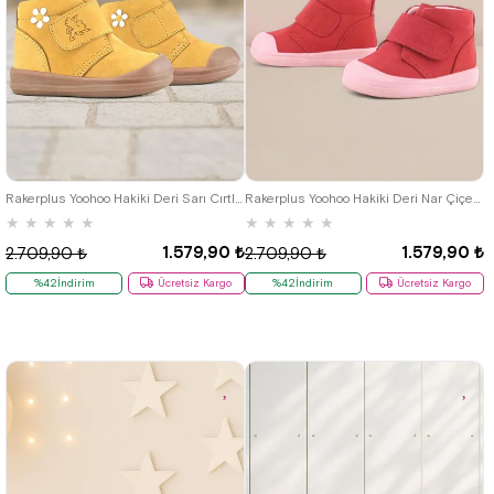
19
20
21
22
23
24
25
19
20
21
22
23
24
25
Rakerplus Yoohoo Hakiki Deri Sarı Cırtlı Papatya Detaylı Unisex Bebek Bot
Rakerplus Yoohoo Hakiki Deri Nar Çiçeği Pembe Cırtlı Kız Bebek Bot
★
★
★
★
★
★
★
★
★
★
1.579,90 ₺
1.579,90 ₺
2.709,90 ₺
2.709,90 ₺
%42İndirim
Ücretsiz Kargo
%42İndirim
Ücretsiz Kargo