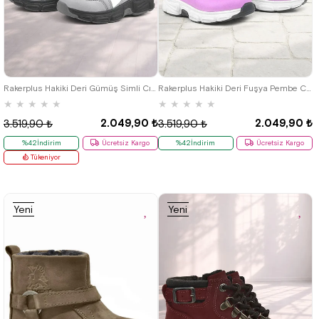
21
22
23
24
25
21
22
23
24
25
Rakerplus Hakiki Deri Gümüş Simli Cırtlı Kız Bebek Bot Ayakkabı
Rakerplus Hakiki Deri Fuşya Pembe Cırtlı Kız Bebek Bot Ayakkabı
★
★
★
★
★
★
★
★
★
★
2.049,90 ₺
2.049,90 ₺
3.519,90 ₺
3.519,90 ₺
%42İndirim
Ücretsiz Kargo
%42İndirim
Ücretsiz Kargo
Tükeniyor
Yeni
Yeni
Ürün
Ürün