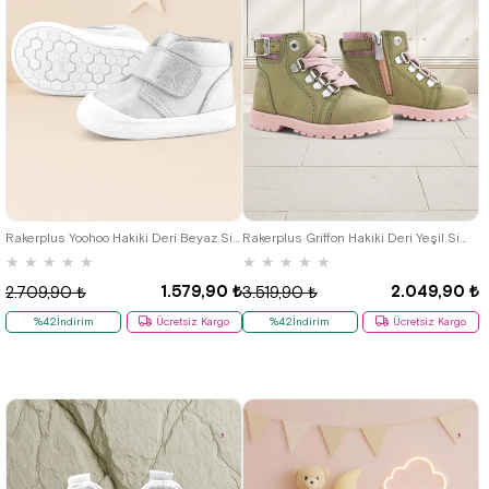
19
20
21
22
23
24
25
21
22
23
24
25
Rakerplus Yoohoo Hakiki Deri Beyaz Simli Cırtlı Unisex Bebek Bot
Rakerplus Griffon Hakiki Deri Yeşil Simli Fermuarlı Kışlık Kız Bebek Bot
★
★
★
★
★
★
★
★
★
★
1.579,90 ₺
2.049,90 ₺
2.709,90 ₺
3.519,90 ₺
%42İndirim
Ücretsiz Kargo
%42İndirim
Ücretsiz Kargo