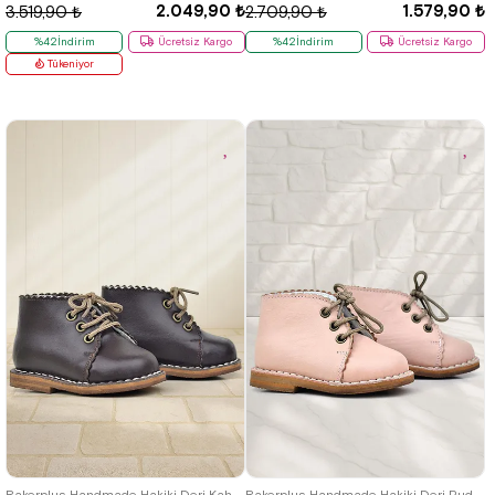
2.049,90 ₺
1.579,90 ₺
3.519,90 ₺
2.709,90 ₺
%42İndirim
Ücretsiz Kargo
%42İndirim
Ücretsiz Kargo
Tükeniyor
19
20
21
22
23
24
25
19
20
21
22
23
24
25
Rakerplus Handmade Hakiki Deri Kahverengi Bağcıklı Bebek Bot
Rakerplus Handmade Hakiki Deri Pudra Pembe Bağcıklı Kız Bebek Bot