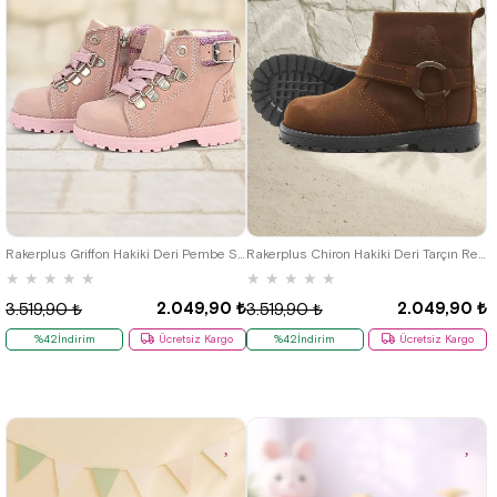
21
22
23
24
25
21
22
23
24
25
Rakerplus Griffon Hakiki Deri Pembe Simli Fermuarlı Kız Bebek Bot
Rakerplus Chiron Hakiki Deri Tarçın Rengi Fermuarlı Bebek Çizme
★
★
★
★
★
★
★
★
★
★
2.049,90 ₺
2.049,90 ₺
3.519,90 ₺
3.519,90 ₺
%42İndirim
Ücretsiz Kargo
%42İndirim
Ücretsiz Kargo