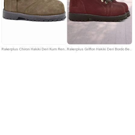
21
22
23
24
25
21
22
23
24
25
Rakerplus Chiron Hakiki Deri Kum Rengi Fermuarlı Bebek Çizme
Rakerplus Griffon Hakiki Deri Bordo Bebek Bot
★
★
★
★
★
★
★
★
★
★
2.049,90 ₺
2.049,90 ₺
3.519,90 ₺
3.519,90 ₺
%42İndirim
Ücretsiz Kargo
%42İndirim
Ücretsiz Kargo