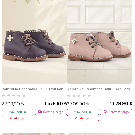
19
20
21
22
23
24
25
19
20
21
22
23
24
25
Rakerplus Handmade Hakiki Deri Kahverengi Çiçek Detaylı Bağcıklı Bebek Bot
Rakerplus Handmade Hakiki Deri Pembe Çiçek Detaylı Bağcıklı Bebek Bot
★
★
★
★
★
★
★
★
★
★
1.579,90 ₺
1.579,90 ₺
2.709,90 ₺
2.709,90 ₺
%42İndirim
Ücretsiz Kargo
%42İndirim
Ücretsiz Kargo
Tükeniyor
Tükeniyor