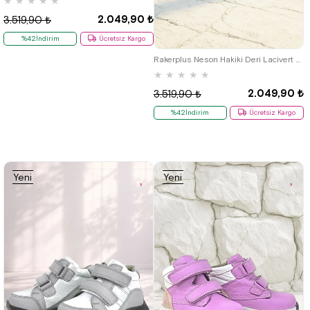
★
★
★
★
★
2.049,90 ₺
3.519,90 ₺
21
22
23
24
25
31
32
%42İndirim
Ücretsiz Kargo
33
34
35
Rakerplus Neson Hakiki Deri Lacivert Nubuk Kürklü Cırtlı Çocuk Bot
★
★
★
★
★
2.049,90 ₺
3.519,90 ₺
%42İndirim
Ücretsiz Kargo
Yeni
Yeni
Ürün
Ürün