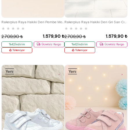
19
20
21
22
23
24
25
19
20
21
22
23
24
25
Rakerplus Raya Hakiki Deri Pembe Mor Simli Cırtlı Kız Bebek Bot
Rakerplus Raya Hakiki Deri Gri Sarı Cırtlı Erkek Bebek Bot
★
★
★
★
★
★
★
★
★
★
1.579,90 ₺
1.579,90 ₺
2.709,90 ₺
2.709,90 ₺
%42İndirim
Ücretsiz Kargo
%42İndirim
Ücretsiz Kargo
Tükeniyor
Tükeniyor
Yeni
Yeni
Ürün
Ürün