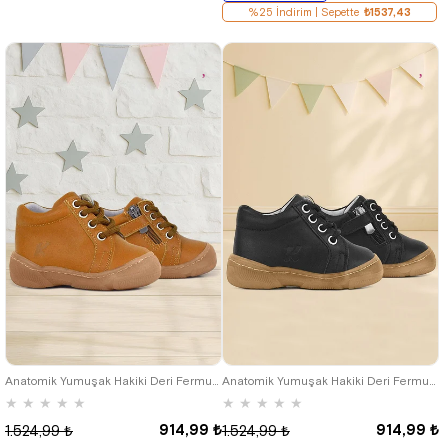
%25 İndirim | Sepette
₺1537,43
19
20
21
22
23
24
25
19
20
21
22
23
24
25
Anatomik Yumuşak Hakiki Deri Fermuarlı Taba Bebek Bot Ayakkabı
Anatomik Yumuşak Hakiki Deri Fermuarlı Siyah Bebek Bot Ayakkabı
★
★
★
★
★
★
★
★
★
★
914,99 ₺
914,99 ₺
1.524,99 ₺
1.524,99 ₺