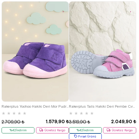
19
20
21
22
23
24
25
21
22
23
24
25
Rakerplus Yoohoo Hakiki Deri Mor Pudra Cırtlı Kız Bebek Bot
Rakerplus Tails Hakiki Deri Pembe Cırtlı Çocuk Spor Bot
★
★
★
★
★
★
★
★
★
★
1.579,90 ₺
2.049,90 ₺
2.709,90 ₺
3.519,90 ₺
%42İndirim
Ücretsiz Kargo
%42İndirim
Ücretsiz Kargo
Fırsat Ürünü