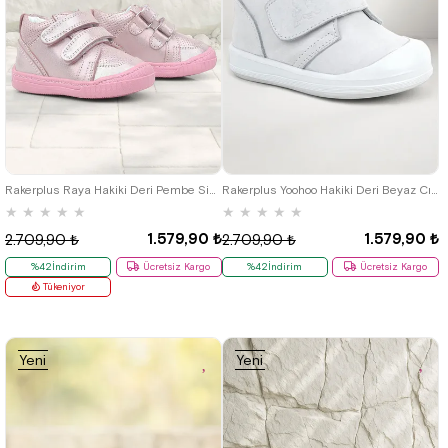
19
20
21
22
23
24
25
19
20
21
22
23
24
25
Rakerplus Raya Hakiki Deri Pembe Simli Cırtlı Kız Bebek Bot
Rakerplus Yoohoo Hakiki Deri Beyaz Cırtlı Kız Bebek Bot
★
★
★
★
★
★
★
★
★
★
1.579,90 ₺
1.579,90 ₺
2.709,90 ₺
2.709,90 ₺
%42İndirim
Ücretsiz Kargo
%42İndirim
Ücretsiz Kargo
Tükeniyor
Yeni
Yeni
Ürün
Ürün