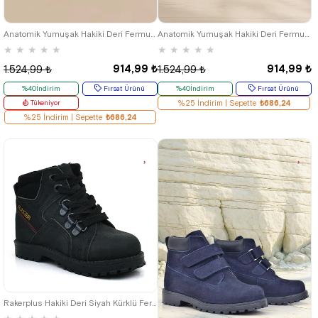
19
20
21
22
23
24
25
19
20
21
22
23
24
25
Anatomik Yumuşak Hakiki Deri Fermuarlı Kahve Bebek Bot Ayakkabı
Anatomik Yumuşak Hakiki Deri Fermuarlı Bordo Bebek Bot Ayakkabı
★
★
★
★
★
★
★
★
★
★
914,99 ₺
914,99 ₺
1.524,99 ₺
1.524,99 ₺
%40İndirim
Fırsat Ürünü
%40İndirim
Fırsat Ürünü
Tükeniyor
%25 İndirim | Sepette
₺686,24
%25 İndirim | Sepette
₺686,24
21
22
23
24
25
Rakerplus Hakiki Deri Siyah Kürklü Fermuarlı Bebek Bot