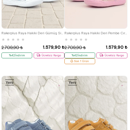
19
20
21
22
23
24
25
19
20
21
22
23
24
25
Rakerplus Raya Hakiki Deri Gümüş Simli Cırtlı Kız Bebek Bot
Rakerplus Raya Hakiki Deri Pembe Cırtlı Kız Bebek Bot
★
★
★
★
★
★
★
★
★
★
1.579,90 ₺
1.579,90 ₺
2.709,90 ₺
2.709,90 ₺
%42İndirim
Ücretsiz Kargo
%42İndirim
Ücretsiz Kargo
Son 1 Ürün
Yeni
Yeni
Ürün
Ürün