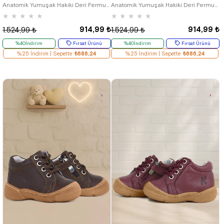
Anatomik Yumuşak Hakiki Deri Fermuarlı Lacivert Bebek Bot Ayakkabı
Anatomik Yumuşak Hakiki Deri Fermuarlı Kırmızı Bebek Bot Ayakkabı
★
★
★
★
★
★
★
★
★
★
914,99 ₺
914,99 ₺
1.524,99 ₺
1.524,99 ₺
%40İndirim
Fırsat Ürünü
%40İndirim
Fırsat Ürünü
%25 İndirim | Sepette
₺686,24
%25 İndirim | Sepette
₺686,24