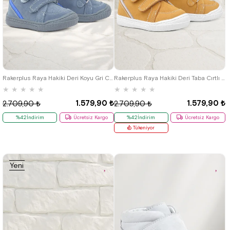
19
20
21
19
20
21
Rakerplus Raya Hakiki Deri Koyu Gri Cırtlı Erkek Bebek Bot
Rakerplus Raya Hakiki Deri Taba Cırtlı Erkek Bebek Bot
★
★
★
★
★
★
★
★
★
★
1.579,90 ₺
1.579,90 ₺
2.709,90 ₺
2.709,90 ₺
%42İndirim
Ücretsiz Kargo
%42İndirim
Ücretsiz Kargo
Tükeniyor
Yeni
Ürün