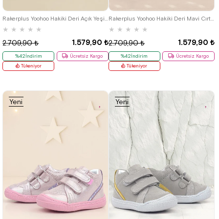
19
20
21
19
20
21
Rakerplus Yoohoo Hakiki Deri Açık Yeşil Cırtlı Unisex Bebek Bot
Rakerplus Yoohoo Hakiki Deri Mavi Cırtlı Unisex Bebek Bot
★
★
★
★
★
★
★
★
★
★
1.579,90 ₺
1.579,90 ₺
2.709,90 ₺
2.709,90 ₺
%42İndirim
Ücretsiz Kargo
%42İndirim
Ücretsiz Kargo
Tükeniyor
Tükeniyor
Yeni
Yeni
Ürün
Ürün