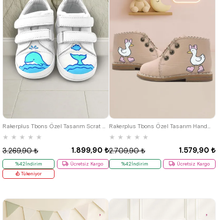
19
20
21
22
23
19
20
21
22
23
24
25
Rakerplus Tbons Özel Tasarım Scrat Hakiki Deri Beyaz İlk Adım Ayakkabısı
Rakerplus Tbons Özel Tasarım Handmade Hakiki Deri Pudra Kız Bebek Bot
★
★
★
★
★
★
★
★
★
★
1.899,90 ₺
1.579,90 ₺
3.269,90 ₺
2.709,90 ₺
%42İndirim
Ücretsiz Kargo
%42İndirim
Ücretsiz Kargo
Tükeniyor