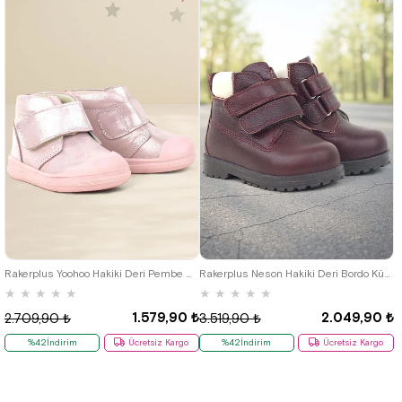
19
20
21
22
23
24
25
21
22
23
24
25
Rakerplus Yoohoo Hakiki Deri Pembe Simli Cırtlı Kız Bebek Bot
Rakerplus Neson Hakiki Deri Bordo Kürklü Cırtlı Bebek Bot
★
★
★
★
★
★
★
★
★
★
1.579,90 ₺
2.049,90 ₺
2.709,90 ₺
3.519,90 ₺
%42İndirim
Ücretsiz Kargo
%42İndirim
Ücretsiz Kargo