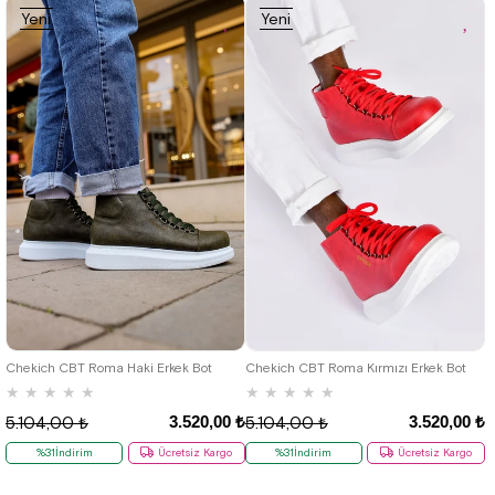
Yeni
Yeni
Ürün
Ürün
36
37
38
39
40
41
42
36
37
38
39
40
41
42
43
44
45
46
43
44
45
46
Chekich CBT Roma Haki Erkek Bot
Chekich CBT Roma Kırmızı Erkek Bot
★
★
★
★
★
★
★
★
★
★
3.520,00 ₺
3.520,00 ₺
5.104,00 ₺
5.104,00 ₺
%31İndirim
Ücretsiz Kargo
%31İndirim
Ücretsiz Kargo