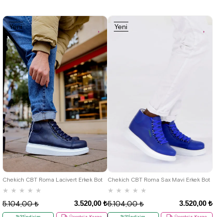
Yeni
Yeni
Ürün
Ürün
36
37
38
39
40
41
42
36
37
38
39
40
41
42
43
44
45
46
43
44
45
46
Chekich CBT Roma Lacivert Erkek Bot
Chekich CBT Roma Sax Mavi Erkek Bot
★
★
★
★
★
★
★
★
★
★
3.520,00 ₺
3.520,00 ₺
5.104,00 ₺
5.104,00 ₺
%31İndirim
Ücretsiz Kargo
%31İndirim
Ücretsiz Kargo