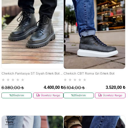
36
37
38
39
40
41
42
40
41
42
43
44
43
44
45
46
Chekich Fantasya ST Siyah Erkek Bot CH2529
Chekich CBT Roma Gri Erkek Bot
★
★
★
★
★
★
★
★
★
★
4.400,00 ₺
3.520,00 ₺
6.380,00 ₺
5.104,00 ₺
%31İndirim
Ücretsiz Kargo
%31İndirim
Ücretsiz Kargo
Yeni
Yeni
Ürün
Ürün