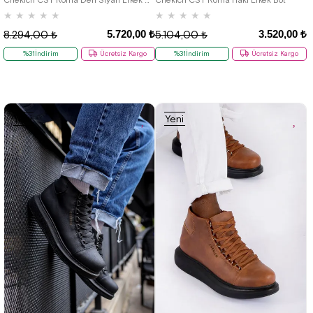
★
★
★
★
★
★
★
★
★
★
5.720,00 ₺
3.520,00 ₺
8.294,00 ₺
5.104,00 ₺
%31İndirim
Ücretsiz Kargo
%31İndirim
Ücretsiz Kargo
Yeni
Yeni
Ürün
Ürün
36
37
38
39
40
41
42
36
37
38
39
40
41
42