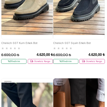
40
41
42
43
44
40
41
42
43
44
Chekich SST Kum Erkek Bot
Chekich SST Siyah Erkek Bot
★
★
★
★
★
★
★
★
★
★
4.620,00 ₺
4.620,00 ₺
6.699,00 ₺
6.699,00 ₺
%31İndirim
Ücretsiz Kargo
%31İndirim
Ücretsiz Kargo
Yeni
Yeni
Ürün
Ürün