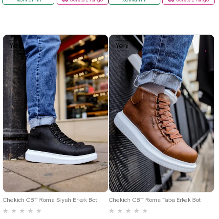
Yeni
Yeni
Ürün
Ürün
36
37
38
39
40
41
42
36
37
38
39
40
41
42
43
44
45
46
43
44
45
46
Chekich CBT Roma Siyah Erkek Bot
Chekich CBT Roma Taba Erkek Bot
★
★
★
★
★
★
★
★
★
★