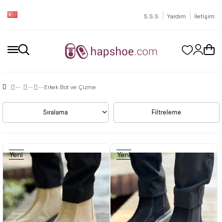
|
|
S.S.S
Yardım
İletişim
Erkek Bot ve Çizme
Sıralama
Filtreleme
Yeni
Yeni
Ürün
Ürün