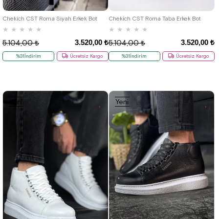
43
44
45
46
43
44
45
46
Chekich CST Roma Siyah Erkek Bot
Chekich CST Roma Taba Erkek Bot
★
★
★
★
★
★
★
★
★
★
3.520,00 ₺
3.520,00 ₺
5.104,00 ₺
5.104,00 ₺
%31İndirim
Ücretsiz Kargo
%31İndirim
Ücretsiz Kargo
Yeni
Yeni
Ürün
Ürün