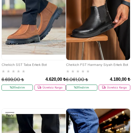
40
41
42
43
44
39
40
41
42
43
44
Chekich SST Taba Erkek Bot
Chekich FST Harmany Siyah Erkek Bot
★
★
★
★
★
★
★
★
★
★
4.620,00 ₺
4.180,00 ₺
6.699,00 ₺
6.061,00 ₺
%31İndirim
Ücretsiz Kargo
%31İndirim
Ücretsiz Kargo
Yeni
Yeni
Ürün
Ürün