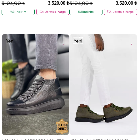
3.520,00 ₺
3.520,00 ₺
5.104,00 ₺
5.104,00 ₺
%31İndirim
Ücretsiz Kargo
%31İndirim
Ücretsiz Kargo
Yeni
Yeni
Ürün
Ürün
36
37
38
39
40
41
42
36
37
38
39
40
41
42
43
44
45
46
43
44
45
46
Chekich CST Roma Deri Siyah Erkek Bot
Chekich CST Roma Haki Erkek Bot