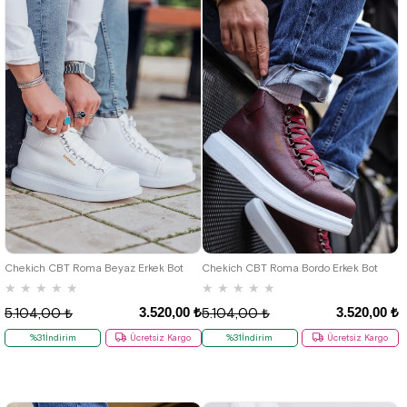
36
37
38
39
40
41
42
36
37
38
39
40
41
42
43
44
45
46
43
44
45
46
Chekich CBT Roma Beyaz Erkek Bot
Chekich CBT Roma Bordo Erkek Bot
★
★
★
★
★
★
★
★
★
★
3.520,00 ₺
3.520,00 ₺
5.104,00 ₺
5.104,00 ₺
%31İndirim
Ücretsiz Kargo
%31İndirim
Ücretsiz Kargo