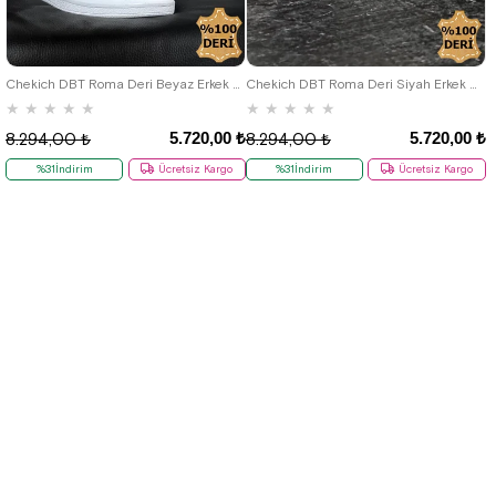
36
37
38
39
40
41
42
36
37
38
39
40
41
42
43
44
45
46
43
44
45
46
Chekich DBT Roma Deri Beyaz Erkek Bot
Chekich DBT Roma Deri Siyah Erkek Bot
★
★
★
★
★
★
★
★
★
★
5.720,00 ₺
5.720,00 ₺
8.294,00 ₺
8.294,00 ₺
%31İndirim
Ücretsiz Kargo
%31İndirim
Ücretsiz Kargo
Yeni
Yeni
Ürün
Ürün