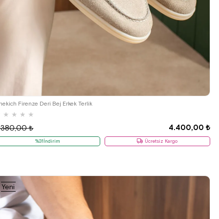
40
41
42
43
44
hekich Firenze Deri Bej Erkek Terlik
★
★
★
★
★
4.400,00 ₺
.380,00 ₺
%31İndirim
Ücretsiz Kargo
Yeni
Ürün