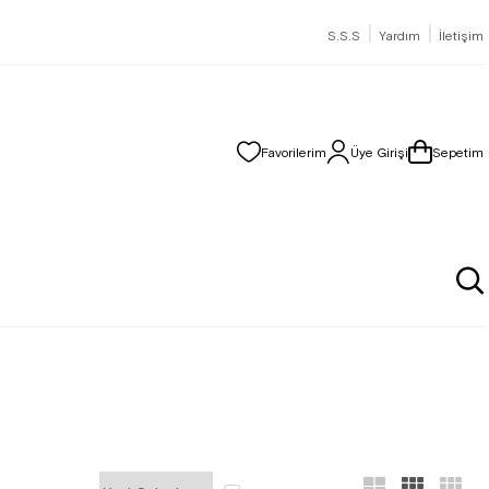
|
|
S.S.S
Yardım
İletişim
Favorilerim
Üye Girişi
Sepetim