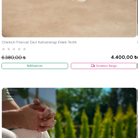
40
41
42
43
44
Chekich Firenze Deri Kahverengi Erkek Terlik
★
★
★
★
★
4.400,00 ₺
6.380,00 ₺
%31İndirim
Ücretsiz Kargo
Yeni
Ürün