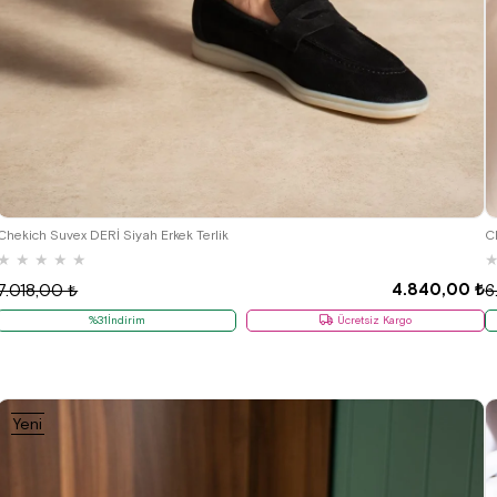
40
41
42
43
44
Chekich Suvex DERİ Siyah Erkek Terlik
C
★
★
★
★
★
4.840,00 ₺
7.018,00 ₺
6
%31İndirim
Ücretsiz Kargo
Yeni
Ürün