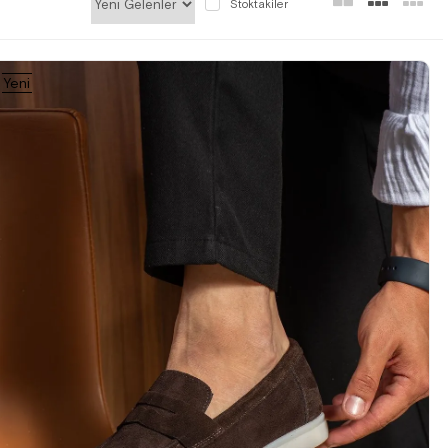
Stoktakiler
Yeni
Ürün