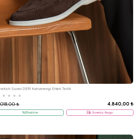
40
41
42
43
44
hekich Suvex DERİ Kahverengi Erkek Terlik
★
★
★
★
★
4.840,00 ₺
.018,00 ₺
%31İndirim
Ücretsiz Kargo