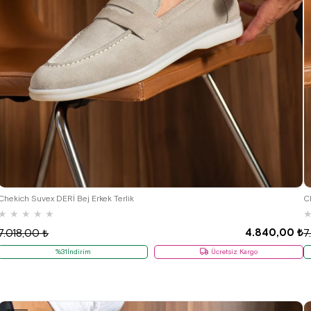
40
41
42
43
44
Chekich Suvex DERİ Bej Erkek Terlik
C
★
★
★
★
★
4.840,00 ₺
7.018,00 ₺
7
%31İndirim
Ücretsiz Kargo