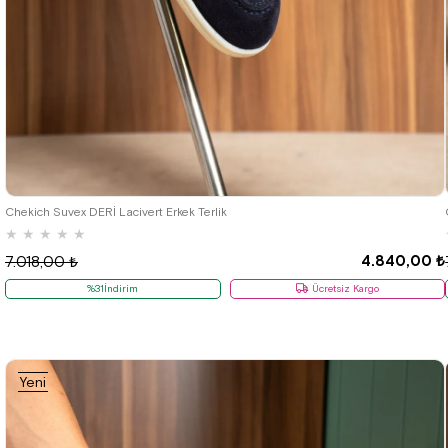
40
41
42
43
44
Chekich Suvex DERİ Lacivert Erkek Terlik
★
★
★
★
★
4.840,00 ₺
7.018,00 ₺
%31İndirim
Ücretsiz Kargo
Yeni
Ürün