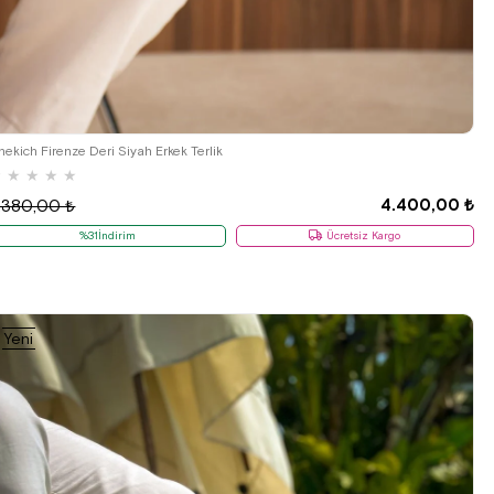
40
41
42
43
44
hekich Firenze Deri Siyah Erkek Terlik
★
★
★
★
★
4.400,00 ₺
.380,00 ₺
%31İndirim
Ücretsiz Kargo
Yeni
Ürün