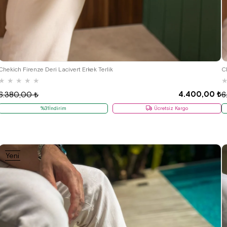
40
41
42
43
44
Chekich Firenze Deri Lacivert Erkek Terlik
C
★
★
★
★
★
4.400,00 ₺
6.380,00 ₺
6
%31İndirim
Ücretsiz Kargo
Yeni
Ürün