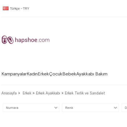
Türkçe - TRY
Kampanyalar
Kadın
Erkek
Çocuk
Bebek
Ayakkabı Bakım
Anasayfa
Erkek
Erkek Ayakkabı
Erkek Terlik ve Sandalet
Numara
Renk
D