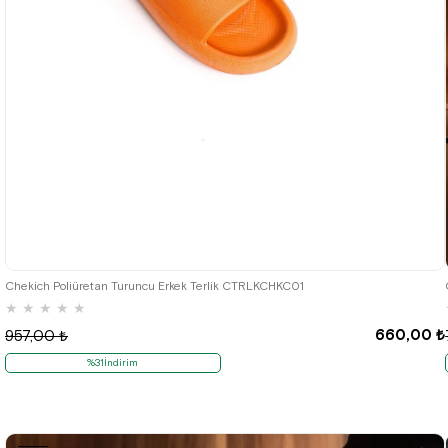
36/37
38/39
40/41
42/43
44/45
Chekich Poliüretan Turuncu Erkek Terlik CTRLKCHKC01
★
★
★
★
★
660,00 ₺
957,00 ₺
%31İndirim