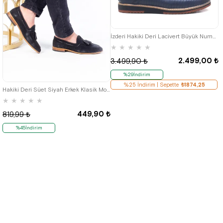
45
46
47
48
İzderi Hakiki Deri Lacivert Büyük Numara Casual Erkek Ayakkabı
★
★
★
★
★
2.499,00 ₺
3.499,90 ₺
%29İndirim
40
44
%25 İndirim | Sepette
₺1874,25
Hakiki Deri Süet Siyah Erkek Klasik Mokasen Ayakkabı
★
★
★
★
★
449,90 ₺
819,99 ₺
%45İndirim