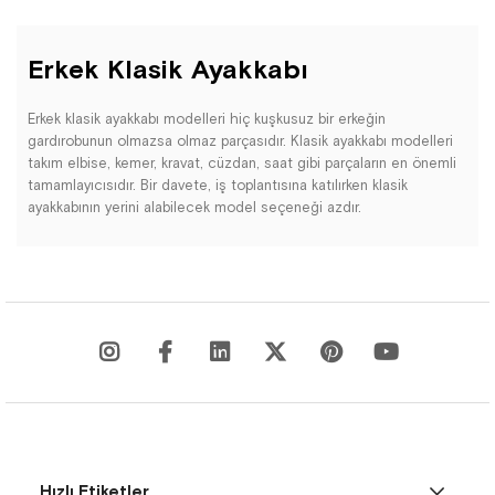
Erkek Klasik Ayakkabı
Erkek klasik ayakkabı modelleri hiç kuşkusuz bir erkeğin
gardırobunun olmazsa olmaz parçasıdır. Klasik ayakkabı modelleri
takım elbise, kemer, kravat, cüzdan, saat gibi parçaların en önemli
tamamlayıcısıdır. Bir davete, iş toplantısına katılırken klasik
ayakkabının yerini alabilecek model seçeneği azdır.
Erkekler için ayakkabı, şıklıklarını tamamlayan bir parça olmanın yanı
sıra bir konfor ögesidir. Tüm gün ayakta, yoğun iş temposunda ayak
rahatlığı ve sağlığı büyük önem taşıyor. Bu yüzden; ayakkabı
seçerken ayakkabıda kullanılan malzemenin deri, süet, nubuk, rugan
oluşuna, renk seçeneklerine ve modeline bakarken ayakkabının
ayağımızdaki rahatlığına da bakılması gerekmektedir. Şıklığınızdan
ödün vermeden; yoğun iş temposu, uzun toplantı saatleri ve zorlu
şehir sokaklarında sizi yarı yolda bırakmayacak modelleri erkek
klasik ayakkabı kategorisinde sizler için bir araya getirdik. Hakiki
deri, nubuk, süet, cilt, rugan, kösele malzemelerle üretilmiş erkek
klasik ayakkabı modellerinde hem tarzınıza hem ayağınıza uygun
Hızlı Etiketler