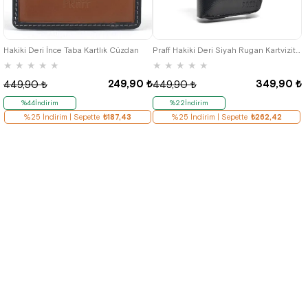
Hakiki Deri İnce Taba Kartlık Cüzdan
Praff Hakiki Deri Siyah Rugan Kartvizitlik
★
★
★
★
★
★
★
★
★
★
249,90 ₺
349,90 ₺
449,90 ₺
449,90 ₺
%44İndirim
%22İndirim
%25 İndirim | Sepette
₺187,43
%25 İndirim | Sepette
₺262,42