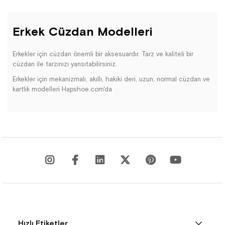
Erkek Cüzdan Modelleri
Erkekler için cüzdan önemli bir aksesuardır. Tarz ve kaliteli bir
cüzdan ile tarzınızı yansıtabilirsiniz.
Erkekler için mekanizmalı, akıllı, hakiki deri, uzun, normal cüzdan ve
kartlık modelleri Hapshoe.com'da
Hapshoe.com'un erkek cüzdan koleksiyonu, modern erkeğin
ihtiyaçlarına ve tarzına uygun çeşitlilik sunarak günlük yaşamınıza
pratik bir dokunuş katıyor. Kaliteli malzemeler ve özenli tasarımlarla
şekillenen bu cüzdanlar, sadece kullanışlı aksesuarlar değil, aynı
zamanda şıklığınızı tamamlayan özel parçalardır.
Her bir cüzdan, dayanıklılığın ve estetiğin ön planda olduğu özel
bir üretim sürecinden geçer. Günlük yaşamın getirdiği pratik
ihtiyaçları karşılamak için düzenli iç bölmeler, kart yuvaları ve nakit
alanlarıyla fonksiyonellik sunar.
Hızlı Etiketler