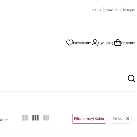
|
|
S.S.S
Yardım
İletişim
Favorilerim
Üye Girişi
Sepetim
Artico
Filtrelemeyi Kaldır
kiler