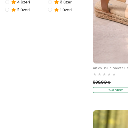
4 üzeri
3 üzeri
2 üzeri
1 üzeri
21
★
★
★
★
★
899,90 ₺
%33İndirim