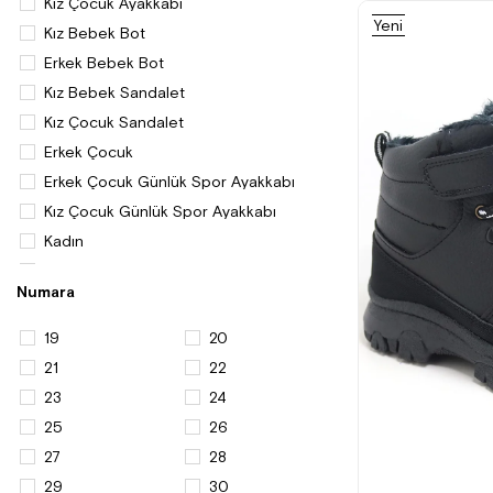
Kız Çocuk Ayakkabı
Yeni
Kız Bebek Bot
Ürün
Erkek Bebek Bot
Kız Bebek Sandalet
Kız Çocuk Sandalet
Erkek Çocuk
Erkek Çocuk Günlük Spor Ayakkabı
Kız Çocuk Günlük Spor Ayakkabı
Kadın
Kadın Ayakkabı
Numara
Kadın Günlük Ayakkabı
Kadın Spor Ayakkabı ve Sneaker
19
20
Erkek Çocuk Bot ve Çizme
21
22
Erkek Bebek Ayakkabı
23
24
Kadın Sandalet
25
26
Kadın Sneakers
27
28
Kadın Düz Sandalet
29
30