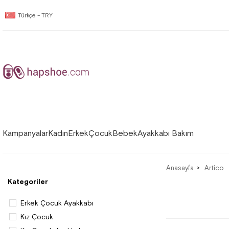
Türkçe - TRY
Kampanyalar
Kadın
Erkek
Çocuk
Bebek
Ayakkabı Bakım
Anasayfa
Artico
Kategoriler
Erkek Çocuk Ayakkabı
Kız Çocuk