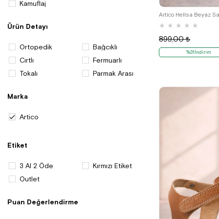
31
Kamuflaj
Artico Hellsa Beyaz Sa
★
★
★
★
★
Ürün Detayı
899,00 ₺
Ortopedik
Bağcıklı
%31İndirim
Cırtlı
Fermuarlı
Tokalı
Parmak Arası
Marka
Artico
Etiket
3 Al 2 Öde
Kırmızı Etiket
Outlet
Puan Değerlendirme