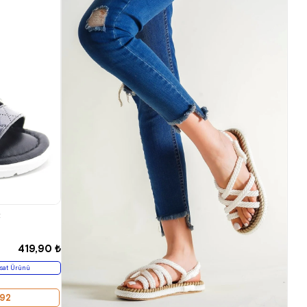
33
34
t
419,90 ₺
sat Ürünü
,92