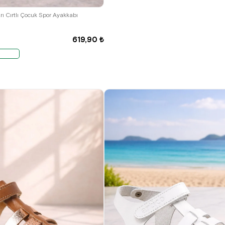
32
33
34
35
rı Cırtlı Çocuk Spor Ayakkabı
619,90 ₺