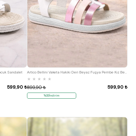
21
22
23
24
25
Çocuk Sandalet
Artico Bellini Vaketa Hakiki Deri Beyaz Fuşya Pembe Kız Bebek Çocuk Sandalet
★
★
★
★
★
599,90 ₺
599,90 ₺
899,90 ₺
%33İndirim