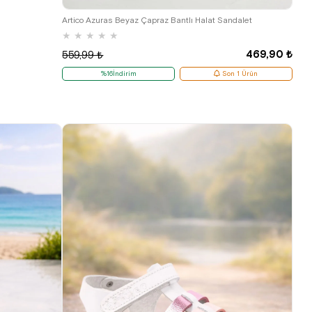
36
37
38
39
40
Artico Azuras Beyaz Çapraz Bantlı Halat Sandalet
★
★
★
★
★
469,90 ₺
559,99 ₺
%16İndirim
Son 1 Ürün