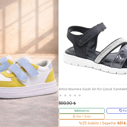
26
27
28
29
30
31
32
Artico Noumea Siyah Gri Kız Çocuk Sandale
★
★
★
★
★
599,90 ₺
%30İndirim
Fır
Son 1 Ürün
%25 İndirim | Sepette
₺314