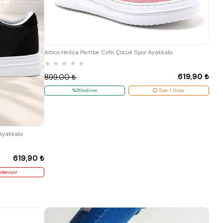
31
32
33
34
35
Artico Hellsa Pembe Cırtlı Çocuk Spor Ayakkabı
★
★
★
★
★
619,90 ₺
899,00 ₺
%31İndirim
Son 1 Ürün
 Ayakkabı
619,90 ₺
ükeniyor