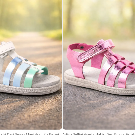
22
23
24
25
21
22
23
24
25
Artico Bellini Vaketa Hakiki Deri Beyaz Mavi Yeşil Kız Bebek Çocuk Sandalet