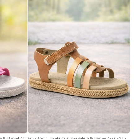
21
22
23
24
25
Artico Bellini Vaketa Hakiki Deri Fuşya Pembe Kız Bebek Çocuk Sandalet
Artico Bellini Hakiki Deri Taba Vaketa Kız Bebek Çocuk Sandalet