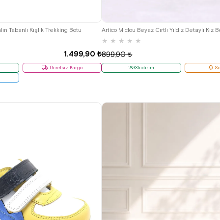
1
32
33
34
19
20
21
22
ın Tabanlı Kışlık Trekking Botu
★
★
★
★
★
1.499,90 ₺
899,90 ₺
Ücretsiz Kargo
%33İndirim
So