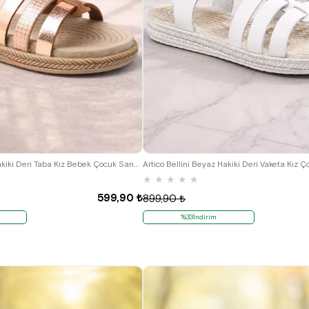
22
23
24
25
21
22
23
24
25
Artico Bellini Vaketa Hakiki Deri Taba Kız Bebek Çocuk Sandalet
Artico Bellini Beyaz Hakiki Deri Vaketa Kız 
★
★
★
★
★
599,90 ₺
899,90 ₺
%33İndirim