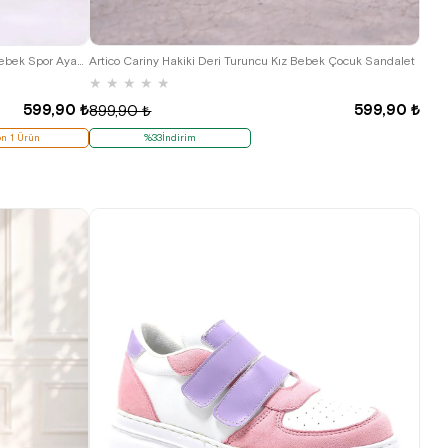
21
22
23
24
25
Artico Miclou Beyaz Cırtlı Yıldız Detaylı Kız Bebek Spor Ayakkabı
Artico Cariny Hakiki Deri Turuncu Kız Bebek Çocuk Sandalet
★
★
★
★
★
599,90 ₺
599,90 ₺
899,90 ₺
n 1 Ürün
%33İndirim