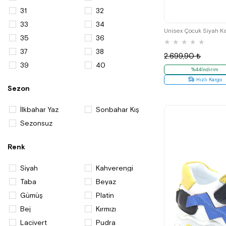
Çocuk
31
32
3
Bebek Ayakkabı
33
34
Unisex Çocuk Siyah Kal
Kız Bebek Ayakkabı
35
36
★
★
★
★
★
Bebek
37
38
2.699,90 ₺
Bebek Bot
39
40
%44İndirim
Kız Çocuk Terlik ve Sandalet
Hızlı Kargo
Sezon
İlkbahar Yaz
Sonbahar Kış
Sezonsuz
Renk
Siyah
Kahverengi
Taba
Beyaz
Gümüş
Platin
Bej
Kırmızı
Lacivert
Pudra