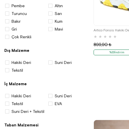
Pembe
Altın
Turuncu
Sarı
Bakır
Kum
19
20
Gri
Mavi
Artico Fonsis Hakiki D
★
★
★
★
★
Çok Renkli
899,90 ₺
Dış Malzeme
%33İndirim
Hakiki Deri
Suni Deri
Tekstil
İç Malzeme
Hakiki Deri
Suni Deri
Tekstil
EVA
Suni Deri + Tekstil
Taban Malzemesi