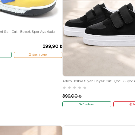
21
22
23
24
25
eri Sarı Cırtlı Bebek Spor Ayakkabı
599,90 ₺
Son 1 Ürün
27
28
29
30
Artico Hellsa Siyah Beyaz Cırtlı Çocuk Spor
★
★
★
★
★
899,00 ₺
%31İndirim
T