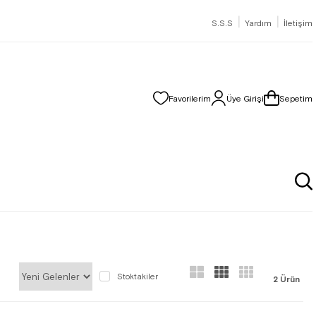
|
|
S.S.S
Yardım
İletişim
Favorilerim
Üye Girişi
Sepetim
Stoktakiler
2 Ürün