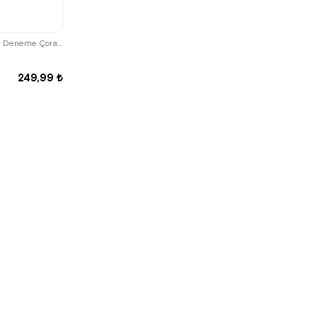
30 Adet Tek Kullanımlık Ten Rengi Ayakkabı Deneme Çorabı
249,99 ₺