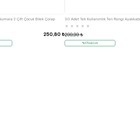
 Numara 2 Çift Çocuk Bilek Çorap
★
★
★
★
★
250,80 ₺
299,99 ₺
%17İndirim