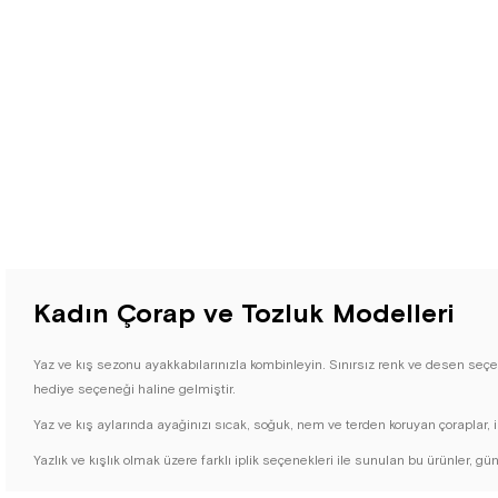
Kadın Çorap ve Tozluk Modelleri
Yaz ve kış sezonu ayakkabılarınızla kombinleyin. Sınırsız renk ve desen seçen
hediye seçeneği haline gelmiştir.
Yaz ve kış aylarında ayağinızı sıcak, soğuk, nem ve terden koruyan çoraplar, 
Yazlık ve kışlık olmak üzere farklı iplik seçenekleri ile sunulan bu ürünler, g