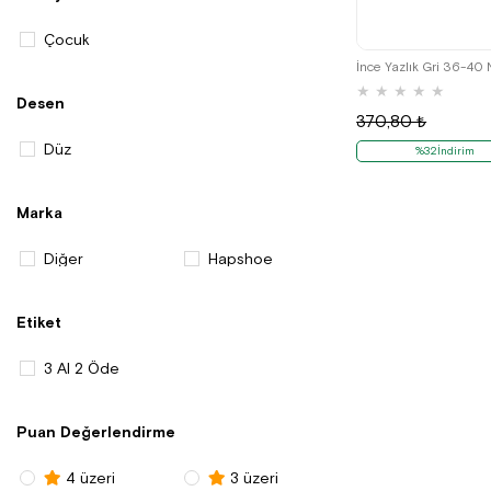
Çocuk
İnce Yazlık Gri 36-40
★
★
★
★
★
Desen
370,80 ₺
Düz
%32İndirim
Marka
Diğer
Hapshoe
Etiket
3 Al 2 Öde
Puan Değerlendirme
4 üzeri
3 üzeri