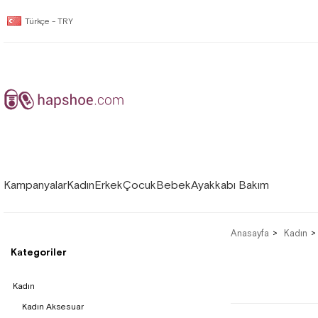
Türkçe - TRY
Kampanyalar
Kadın
Erkek
Çocuk
Bebek
Ayakkabı Bakım
Anasayfa
Kadın
Kategoriler
Kadın
Kadın Aksesuar