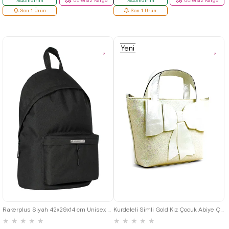
%40İndirim
Ücretsiz Kargo
%40İndirim
Ücretsiz Kargo
Son 1 Ürün
Son 1 Ürün
Yeni
Ürün
Rakerplus Siyah 42x29x14 cm Unisex Klasik Sırt Okul Çantası
Kurdeleli Simli Gold Kız Çocuk Abiye Çanta
★
★
★
★
★
★
★
★
★
★