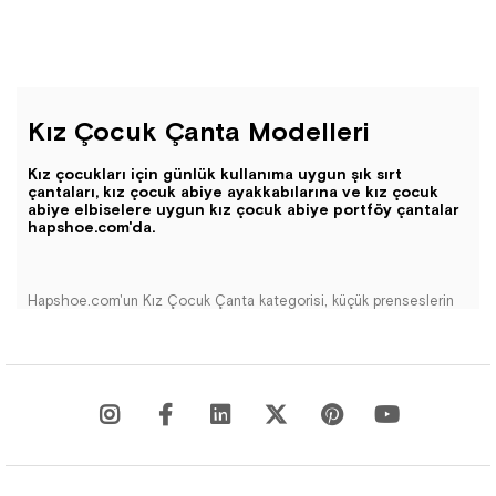
Kız Çocuk Çanta Modelleri
Kız çocukları için günlük kullanıma uygun şık sırt
çantaları, kız çocuk abiye ayakkabılarına ve kız çocuk
abiye elbiselere uygun kız çocuk abiye portföy çantalar
hapshoe.com'da.
Hapshoe.com'un Kız Çocuk Çanta kategorisi, küçük prenseslerin
günlük yaşamlarını renklendirecek ve tarzlarını özgürce
yansıtmalarına olanak tanıyacak geniş bir ürün yelpazesi
sunmaktadır. Koleksiyonumuz, özenle seçilmiş markaların kaliteli
malzemelerden üretilmiş çanta tasarımlarını içerir.
Her bir çanta modeli, küçük kızların kullanımına uygun boyutlarda ve
ergonomik tasarımlarla öne çıkar. Sevimli desenler, canlı renkler ve