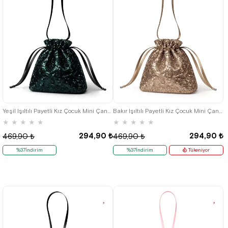
Yeşil Işıltılı Payetli Kız Çocuk Mini Çanta
Bakır Işıltılı Payetli Kız Çocuk Mini Çanta
★
★
★
★
★
★
★
★
★
★
294,90 ₺
294,90 ₺
469,90 ₺
469,90 ₺
%37İndirim
%37İndirim
Tükeniyor