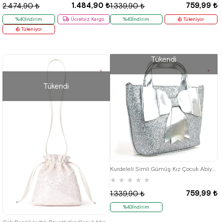
1.484,90 ₺
759,99 ₺
2.474,90 ₺
1.339,90 ₺
%40İndirim
Ücretsiz Kargo
%43İndirim
Tükeniyor
Tükeniyor
Tükendi
Tükendi
Kurdeleli Simli Gümüş Kız Çocuk Abiye Çanta
★
★
★
★
★
759,99 ₺
1.339,90 ₺
%43İndirim