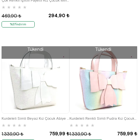
Çok Renkli Işıltılı Payetli Kız Çocuk Mini Çanta
★
★
★
★
★
294,90 ₺
469,90 ₺
%37İndirim
Tükendi
Tükendi
Kurdeleli Simli Beyaz Kız Çocuk Abiye Çanta
Kurdeleli Renkli Simli Pudra Kız Çocuk Abiye Çanta
★
★
★
★
★
★
★
★
★
★
759,99 ₺
759,99 ₺
1.339,90 ₺
1.339,90 ₺