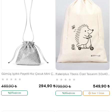
Gümüş Işıltılı Payetli Kız Çocuk Mini Çanta
Rakerplus Tbons Özel Tasarım 30x40 cm Ham Bez Büzgülü Ayakkabı Torbası
★
★
★
★
★
★
★
★
★
★
294,90 ₺
469,90 ₺
549,90 ₺
799,90 ₺
%37İndirim
%31İndirim
Son 1 Ürün