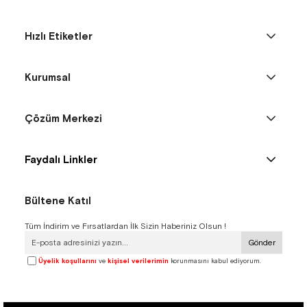
özel detaylar, çocukların günlük aktivitelerinde ve özel günlerde
tarzlarını tamamlamalarını sağlar. Koleksiyonumuz, şıklığı ve
kullanışlılığı bir araya getirerek, küçük prenseslerin çanta
Hızlı Etiketler
tercihlerinde özgürlük sunar.
Kurumsal
Kız Çocuk Çanta koleksiyonumuz, okul günlerinden günlük
gezintilere kadar her durum için uygun seçenekler sunar.
Hapshoe.com'da çocuğunuzun tarzını tamamlayacak ve kişisel
Çözüm Merkezi
stillerini yansıtacak çantaları keşfedin.
Faydalı Linkler
Bültene Katıl
Tüm İndirim ve Fırsatlardan İlk Sizin Haberiniz Olsun !
Gönder
Üyelik koşullarını
ve
kişisel verilerimin
korunmasını kabul ediyorum.