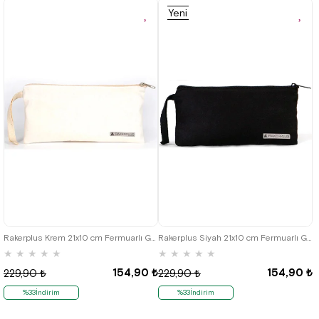
Yeni
Ürün
Rakerplus Krem 21x10 cm Fermuarlı Gabardin Kumaş Kalemlik
Rakerplus Siyah 21x10 cm Fermuarlı Gabardin Kumaş Kalemlik
★
★
★
★
★
★
★
★
★
★
154,90 ₺
154,90 ₺
229,90 ₺
229,90 ₺
%33İndirim
%33İndirim