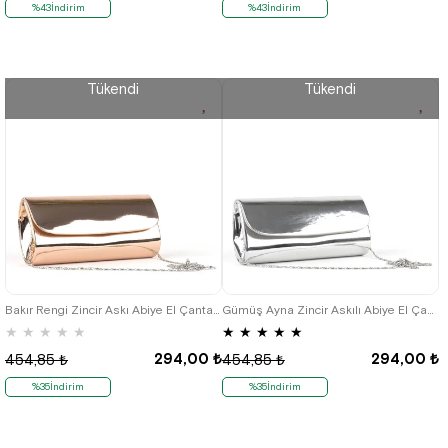
%43İndirim
%43İndirim
Tükendi
Tükendi
Bakır Rengi Zincir Askı Abiye El Çantası
Gümüş Ayna Zincir Askılı Abiye El Çantası
★
★
★
★
★
★
★
★
★
★
294,00 ₺
294,00 ₺
454,85 ₺
454,85 ₺
%35İndirim
%35İndirim