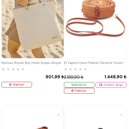
Kanvas Büyük Boy Halat Kulplu Alışveriş Plaj Bebek Bakım Omuz Çantası
El Yapımı Hasır Rattan Desenli Yuvarlak Kutu Çanta
★
★
★
★
★
★
★
★
★
★
901,99 ₺
1.449,90 ₺
2.199,90 ₺
Tükeniyor
%34İndirim
Ücretsiz Kargo
Tükeniyor