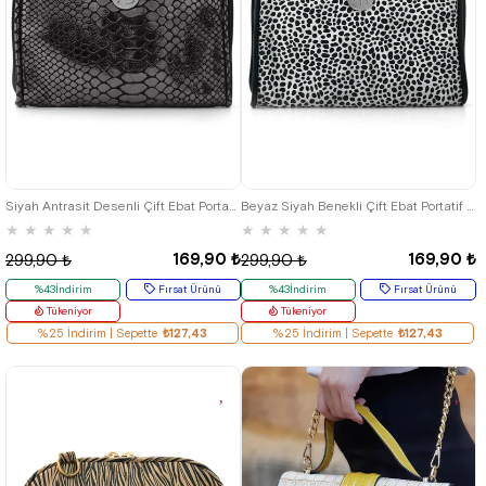
Siyah Antrasit Desenli Çift Ebat Portatif Alışveriş Çantası
Beyaz Siyah Benekli Çift Ebat Portatif Alışveriş Çantası
★
★
★
★
★
★
★
★
★
★
169,90 ₺
169,90 ₺
299,90 ₺
299,90 ₺
%43İndirim
Fırsat Ürünü
%43İndirim
Fırsat Ürünü
Tükeniyor
Tükeniyor
%25 İndirim | Sepette
₺127,43
%25 İndirim | Sepette
₺127,43