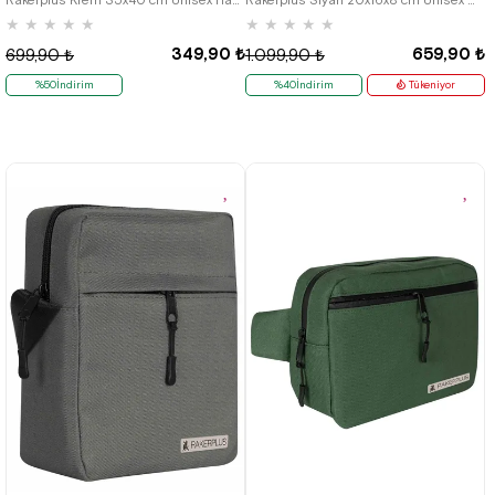
★
★
★
★
★
★
★
★
★
★
349,90 ₺
659,90 ₺
699,90 ₺
1.099,90 ₺
%50İndirim
%40İndirim
Tükeniyor