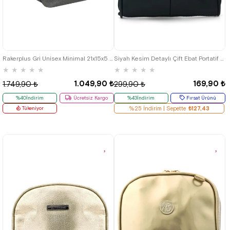
Rakerplus Gri Unisex Minimal 21x15x5 cm Bel ve Göğüs Çantası
Siyah Kesim Detaylı Çift Ebat Portatif Alışveriş Çantası
★
★
★
★
★
★
★
★
★
★
1.049,90 ₺
169,90 ₺
1.749,90 ₺
299,90 ₺
%40İndirim
Ücretsiz Kargo
%43İndirim
Fırsat Ürünü
Tükeniyor
%25 İndirim | Sepette
₺127,43