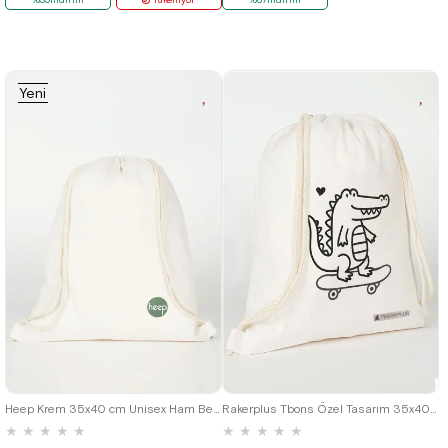
Yeni
Ürün
Heep Krem 35x40 cm Unisex Ham Bez Büzgülü Sırt Ayakkabı Çantası
Rakerplus Tbons Özel Tasarım 35x40 cm Unisex Ham Bez Büzgülü Sırt Ayakkabı Çantası
★
★
★
★
★
★
★
★
★
★