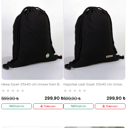
Heep Siyah 35x40 cm Unisex Ham Bez Büzgülü Sırt Ayakkabı Çantası
Hapshoe Look Siyah 35x40 cm Unisex Ham Bez Büzgülü Ayakkabı Terlik Çantası
★
★
★
★
★
★
★
★
★
★
299,90 ₺
299,90 ₺
599,90 ₺
599,90 ₺
%50İndirim
Tükeniyor
%50İndirim
Tükeniyor