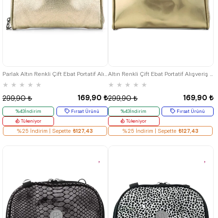
Parlak Altın Renkli Çift Ebat Portatif Alışveriş Çantası
Altın Renkli Çift Ebat Portatif Alışveriş Çantası
★
★
★
★
★
★
★
★
★
★
169,90 ₺
169,90 ₺
299,90 ₺
299,90 ₺
%43İndirim
Fırsat Ürünü
%43İndirim
Fırsat Ürünü
Tükeniyor
Tükeniyor
%25 İndirim | Sepette
₺127,43
%25 İndirim | Sepette
₺127,43