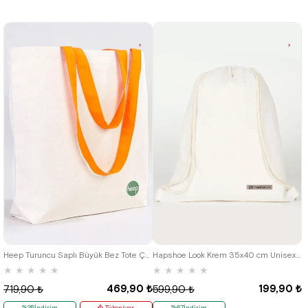
Heep Turuncu Saplı Büyük Bez Tote Çanta
Hapshoe Look Krem 35x40 cm Unisex Ham Bez Büzgülü Ayakkabı Terlik Çantası
★
★
★
★
★
★
★
★
★
★
469,90 ₺
199,90 ₺
719,90 ₺
599,90 ₺
%35İndirim
Tükeniyor
%67İndirim