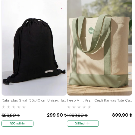
Rakerplus Siyah 35x40 cm Unisex Ham Bez Büzgülü Sırt Ayakkabı Çantası
Heep Mint Yeşili Cepli Kanvas Tote Çanta
★
★
★
★
★
★
★
★
★
★
299,90 ₺
899,90 ₺
599,90 ₺
1.299,90 ₺
%50İndirim
%31İndirim