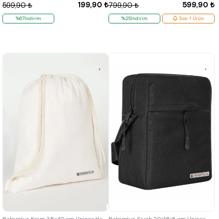
199,90 ₺
599,90 ₺
599,90 ₺
799,90 ₺
%67İndirim
%25İndirim
Son 1 Ürün
Rakerplus Krem 35x40 cm Unisex Ham Bez Büzgülü Sırt Ayakkabı Çantası
Rakerplus Siyah 20x16x8 cm Unisex Omuz Çantası