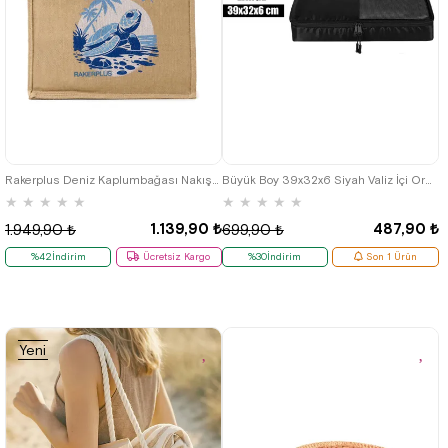
Rakerplus Deniz Kaplumbağası Nakışlı Jüt Alışveriş ve Plaj Çantası
Büyük Boy 39x32x6 Siyah Valiz İçi Organizer Çanta
★
★
★
★
★
★
★
★
★
★
1.139,90 ₺
487,90 ₺
1.949,90 ₺
699,90 ₺
%42İndirim
Ücretsiz Kargo
%30İndirim
Son 1 Ürün
Yeni
Ürün