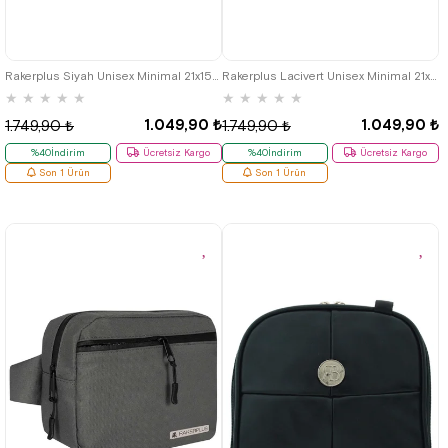
Rakerplus Siyah Unisex Minimal 21x15x5 cm Bel ve Göğüs Çantası
Rakerplus Lacivert Unisex Minimal 21x15x5 cm Bel ve Göğüs Çantası
★
★
★
★
★
★
★
★
★
★
1.049,90 ₺
1.049,90 ₺
1.749,90 ₺
1.749,90 ₺
%40İndirim
Ücretsiz Kargo
%40İndirim
Ücretsiz Kargo
Son 1 Ürün
Son 1 Ürün