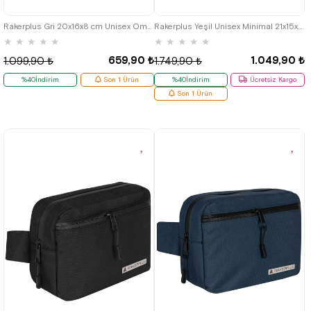
Rakerplus Gri 20x16x8 cm Unisex Omuz Çantası
Rakerplus Yeşil Unisex Minimal 21x15x5 cm Bel ve Göğüs Çantası
★
★
★
★
★
★
★
★
★
★
659,90 ₺
1.049,90 ₺
1.099,90 ₺
1.749,90 ₺
%40İndirim
Son 1 Ürün
%40İndirim
Ücretsiz Kargo
Son 1 Ürün