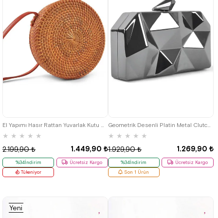
El Yapımı Hasır Rattan Yuvarlak Kutu Çanta
Geometrik Desenli Platin Metal Clutch Abiye Çanta
★
★
★
★
★
★
★
★
★
★
1.449,90 ₺
1.269,90 ₺
2.199,90 ₺
1.929,90 ₺
%34İndirim
Ücretsiz Kargo
%34İndirim
Ücretsiz Kargo
Tükeniyor
Son 1 Ürün
Yeni
Ürün