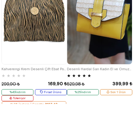
Kahverengi Krem Desenli Çift Ebat Portatif Alışveriş Çantası
Desenli Hardal Sarı Kadın El ve Omuz Çantası
★
★
★
★
★
★
★
★
★
★
169,90 ₺
399,99 ₺
299,90 ₺
529,98 ₺
%43İndirim
Fırsat Ürünü
%25İndirim
Son 1 Ürün
Tükeniyor
%25 İndirim | Sepette
₺127,43