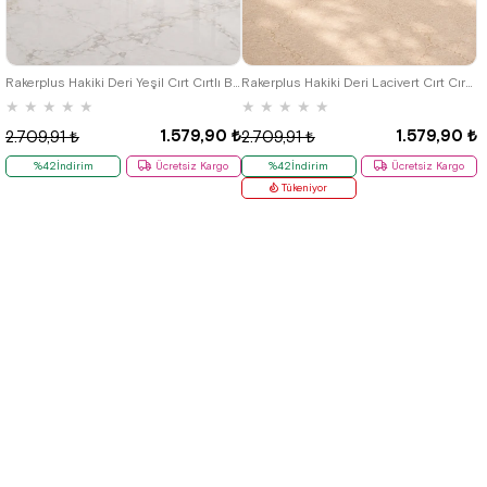
19
20
21
22
23
24
25
19
20
21
22
23
24
25
Rakerplus Hakiki Deri Yeşil Cırt Cırtlı Bebek Sandalet
Rakerplus Hakiki Deri Lacivert Cırt Cırtlı Bebek Sandalet
★
★
★
★
★
★
★
★
★
★
1.579,90 ₺
1.579,90 ₺
2.709,91 ₺
2.709,91 ₺
%42İndirim
Ücretsiz Kargo
%42İndirim
Ücretsiz Kargo
Tükeniyor
Yeni
Yeni
Ürün
Ürün