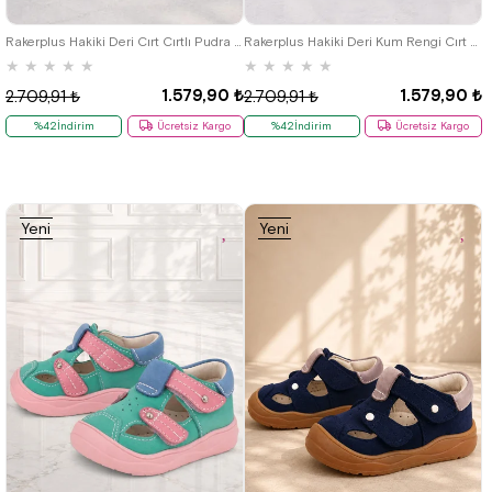
19
20
21
22
23
24
25
19
20
21
22
23
24
25
Rakerplus Hakiki Deri Cırt Cırtlı Pudra Bebek Sandalet
Rakerplus Hakiki Deri Kum Rengi Cırt Cırtlı Bebek Sandalet
★
★
★
★
★
★
★
★
★
★
1.579,90 ₺
1.579,90 ₺
2.709,91 ₺
2.709,91 ₺
%42İndirim
Ücretsiz Kargo
%42İndirim
Ücretsiz Kargo
Yeni
Yeni
Ürün
Ürün