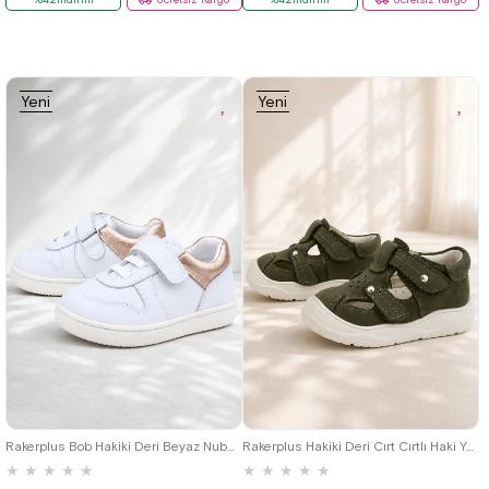
Yeni
Yeni
Ürün
Ürün
18
19
20
21
22
23
24
25
19
20
21
22
23
24
25
Rakerplus Bob Hakiki Deri Beyaz Nubuk Bakır Cırtlı Bebek Sneaker Ayakkabı
Rakerplus Hakiki Deri Cırt Cırtlı Haki Yeşil Bebek Sandalet
★
★
★
★
★
★
★
★
★
★