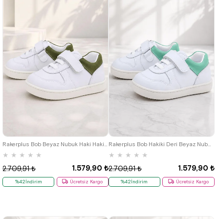
18
19
20
21
22
23
24
18
19
20
21
22
23
24
25
25
Rakerplus Bob Beyaz Nubuk Haki Hakiki Deri Bebek Sneaker Ayakkabı
Rakerplus Bob Hakiki Deri Beyaz Nubuk Yeşil Cırtlı Bebek Sneaker Ayakkabı
★
★
★
★
★
★
★
★
★
★
1.579,90 ₺
1.579,90 ₺
2.709,91 ₺
2.709,91 ₺
%42İndirim
Ücretsiz Kargo
%42İndirim
Ücretsiz Kargo