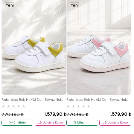
Yeni
Yeni
Ürün
Ürün
18
19
20
21
22
23
24
18
19
20
21
22
23
24
25
25
Rakerplus Bob Hakiki Deri Beyaz Nubuk Sarı Bebek Sneaker Ayakkabı
Rakerplus Bob Hakiki Deri Beyaz Nubuk Pembe Cırtlı Bebek Sneaker Ayakkabı
★
★
★
★
★
★
★
★
★
★
1.579,90 ₺
1.579,90 ₺
2.709,90 ₺
2.709,90 ₺
%42İndirim
Ücretsiz Kargo
%42İndirim
Ücretsiz Kargo