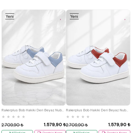
Yeni
Yeni
Ürün
Ürün
18
19
20
21
22
23
24
18
19
20
21
22
23
24
25
25
Rakerplus Bob Hakiki Deri Beyaz Nubuk Mavi Cırtlı Bebek Sneaker Ayakkabı
Rakerplus Bob Hakiki Deri Beyaz Nubuk Kırmızı Cırtlı Bebek Sneaker Ayakkabı
★
★
★
★
★
★
★
★
★
★
1.579,90 ₺
1.579,90 ₺
2.709,90 ₺
2.709,90 ₺
%42İndirim
Ücretsiz Kargo
%42İndirim
Ücretsiz Kargo