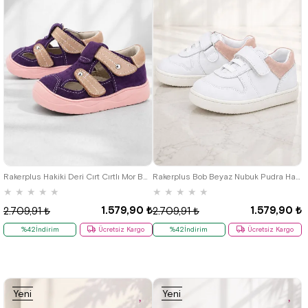
18
19
20
21
22
23
24
19
20
21
22
23
24
25
25
Rakerplus Hakiki Deri Cırt Cırtlı Mor Bebek Sandalet
Rakerplus Bob Beyaz Nubuk Pudra Hakiki Deri Bebek Sneaker Ayakkabı
★
★
★
★
★
★
★
★
★
★
1.579,90 ₺
1.579,90 ₺
2.709,91 ₺
2.709,91 ₺
%42İndirim
Ücretsiz Kargo
%42İndirim
Ücretsiz Kargo
Yeni
Yeni
Ürün
Ürün