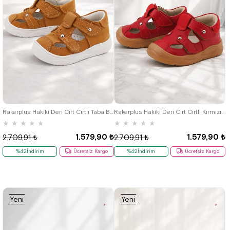
19
20
21
22
23
24
25
19
20
21
22
23
24
25
Rakerplus Hakiki Deri Cırt Cırtlı Taba Bebek Sandalet
Rakerplus Hakiki Deri Cırt Cırtlı Kırmızı Bebek Sandalet
★
★
★
★
★
★
★
★
★
★
1.579,90 ₺
1.579,90 ₺
2.709,91 ₺
2.709,91 ₺
%42İndirim
Ücretsiz Kargo
%42İndirim
Ücretsiz Kargo
Yeni
Yeni
Ürün
Ürün