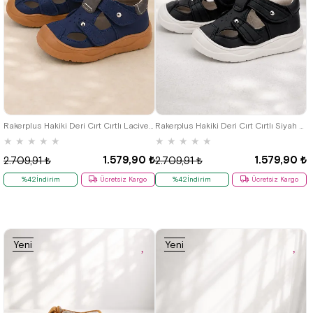
19
20
21
22
23
24
25
19
20
21
22
23
24
25
Rakerplus Hakiki Deri Cırt Cırtlı Lacivert Bebek Sandalet
Rakerplus Hakiki Deri Cırt Cırtlı Siyah Bebek Sandalet
★
★
★
★
★
★
★
★
★
★
1.579,90 ₺
1.579,90 ₺
2.709,91 ₺
2.709,91 ₺
%42İndirim
Ücretsiz Kargo
%42İndirim
Ücretsiz Kargo
Yeni
Yeni
Ürün
Ürün