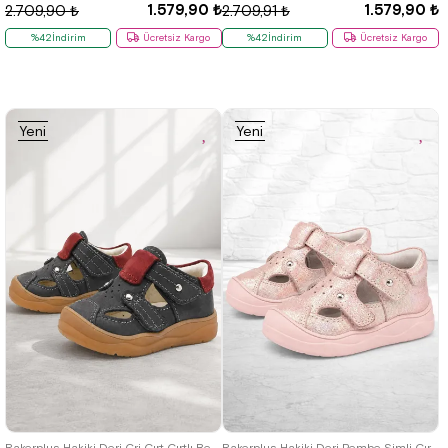
1.579,90 ₺
1.579,90 ₺
2.709,90 ₺
2.709,91 ₺
%42İndirim
Ücretsiz Kargo
%42İndirim
Ücretsiz Kargo
Yeni
Yeni
Ürün
Ürün
19
20
21
22
23
24
25
19
20
21
22
23
24
25
Rakerplus Hakiki Deri Gri Cırt Cırtlı Bebek Sandalet
Rakerplus Hakiki Deri Pembe Simli Cırt Cırtlı Bebek Sandalet