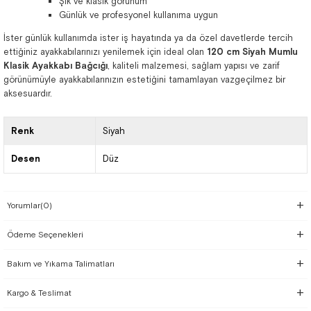
Şık ve klasik görünüm
Günlük ve profesyonel kullanıma uygun
İster günlük kullanımda ister iş hayatında ya da özel davetlerde tercih
ettiğiniz ayakkabılarınızı yenilemek için ideal olan
120 cm Siyah Mumlu
Klasik Ayakkabı Bağcığı
, kaliteli malzemesi, sağlam yapısı ve zarif
görünümüyle ayakkabılarınızın estetiğini tamamlayan vazgeçilmez bir
aksesuardır.
Renk
Siyah
Desen
Düz
Yorumlar
(0)
Ödeme Seçenekleri
Bakım ve Yıkama Talimatları
Kargo & Teslimat