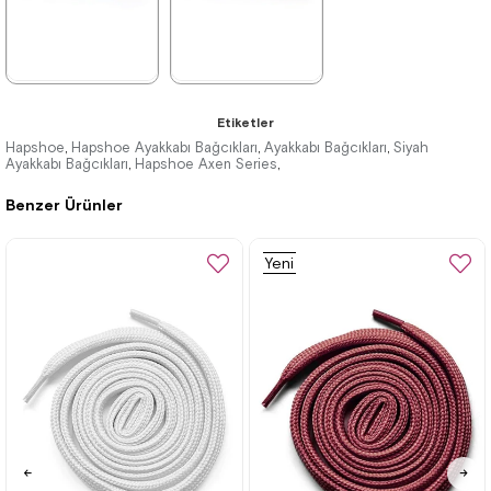
%53İndirim
%53İndirim
★
★
★
★
★
★
★
★
★
★
Etiketler
79,90 ₺
79,90 ₺
169,90 ₺
169,90 ₺
Hapshoe
Hapshoe Ayakkabı Bağcıkları
Ayakkabı Bağcıkları
Siyah
,
,
,
Ayakkabı Bağcıkları
Hapshoe Axen Series
,
,
Benzer Ürünler
%53İndirim
%53İndirim
Yeni
Ürün