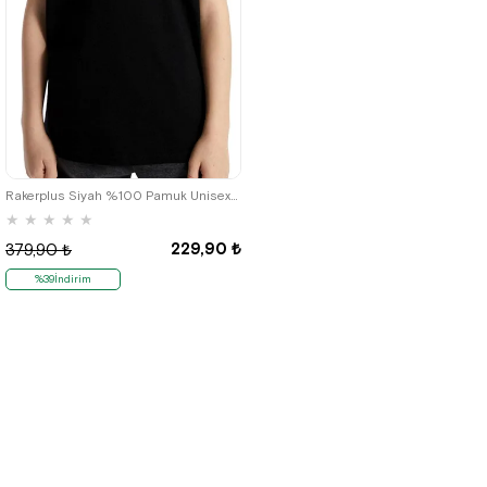
Rakerplus Siyah %100 Pamuk Unisex Kısa Kollu Çocuk Tişört
★
★
★
★
★
229,90 ₺
379,90 ₺
%39İndirim