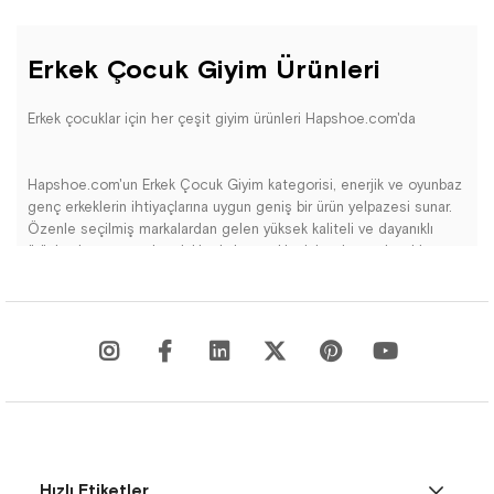
Erkek Çocuk Giyim Ürünleri
Erkek çocuklar için her çeşit giyim ürünleri Hapshoe.com'da
Hapshoe.com'un Erkek Çocuk Giyim kategorisi, enerjik ve oyunbaz
genç erkeklerin ihtiyaçlarına uygun geniş bir ürün yelpazesi sunar.
Özenle seçilmiş markalardan gelen yüksek kaliteli ve dayanıklı
ürünler, her yaş grubundaki erkek çocuklar için şık ve rahat bir
deneyim sağlar.
Her giyim ürünü, erkek çocukların aktif yaşam tarzını göz önünde
bulundurarak özenle tasarlanmıştır. Ayak sağlığını destekleyen
ergonomik tasarımlar ve gün boyu rahatlık sunan içerikler her
parçada bulunmaktadır. Kullanılan malzemeler, uzun ömürlü ve
dayanıklı olmaları için titizlikle seçilmiştir.
Hızlı Etiketler
Erkek Çocuk Giyim kategorisi, spor giyimden günlük giyime kadar