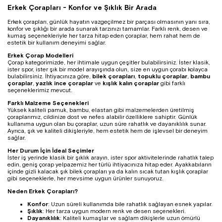
Erkek Çorapları - Konfor ve Şıklık Bir Arada
Erkek çorapları, günlük hayatın vazgeçilmez bir parçası olmasının yanı sıra,
konfor ve şıklığı bir arada sunarak tarzınızı tamamlar. Farklı renk, desen ve
kumaş seçenekleriyle her tarza hitap eden çoraplar, hem rahat hem de
estetik bir kullanım deneyimi sağlar.
Erkek Çorap Modelleri
Çorap kategorimizde, her ihtimale uygun çeşitler bulabilirsiniz. İster klasik,
ister spor, ister şık bir model arayışında olun, size en uygun çorabı kolayca
bulabilirsiniz. İhtiyacınıza göre,
bilek çorapları
,
topuklu çoraplar
,
bambu
çoraplar
,
yazlık ince çoraplar
ve
kışlık kalın çoraplar
gibi farklı
seçeneklerimiz mevcut.
Farklı Malzeme Seçenekleri
Yüksek kaliteli pamuk, bambu, elastan gibi malzemelerden üretilmiş
çoraplarımız, cildinize dost ve nefes alabilir özelliklere sahiptir. Günlük
kullanıma uygun olan bu çoraplar, uzun süre rahatlık ve dayanıklılık sunar.
Ayrıca, şık ve kaliteli dikişleriyle, hem estetik hem de işlevsel bir deneyim
sağlar.
Her Durum İçin İdeal Seçimler
İster iş yerinde klasik bir şıklık arayın, ister spor aktivitelerinde rahatlık talep
edin, geniş çorap yelpazemiz her türlü ihtiyacınıza hitap eder. Ayakkabıların
içinde gizli kalacak şık bilek çorapları ya da kalın sıcak tutan kışlık çoraplar
gibi seçeneklerle, her mevsime uygun ürünler sunuyoruz.
Neden Erkek Çorapları?
Konfor
: Uzun süreli kullanımda bile rahatlık sağlayan esnek yapılar.
Şıklık
: Her tarza uygun modern renk ve desen seçenekleri.
Dayanıklılık
: Kaliteli kumaşlar ve sağlam dikişlerle uzun ömürlü