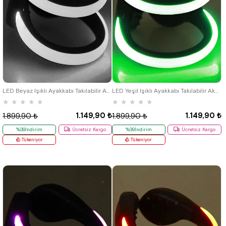
LED Beyaz Işıklı Ayakkabı Takılabilir Aksesuar
LED Yeşil Işıklı Ayakkabı Takılabilir Aksesuar
★
★
★
★
★
★
★
★
★
★
1.149,90 ₺
1.149,90 ₺
1.899,90 ₺
1.899,90 ₺
%39İndirim
Ücretsiz Kargo
%39İndirim
Ücretsiz Kargo
Tükeniyor
Tükeniyor