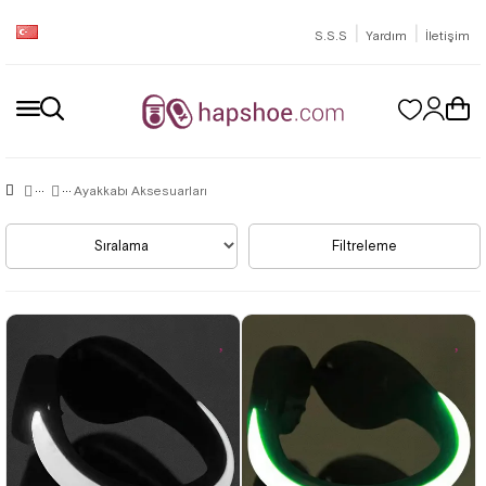
|
|
S.S.S
Yardım
İletişim
Ayakkabı Aksesuarları
Sıralama
Filtreleme