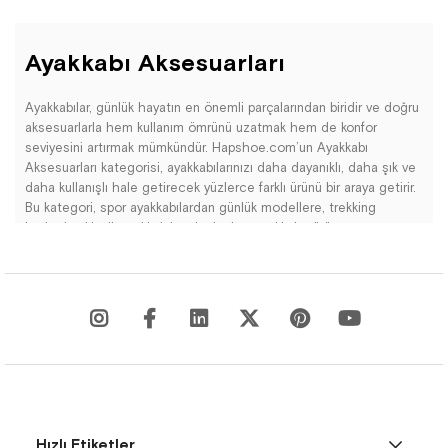
Ayakkabı Aksesuarları
Ayakkabılar, günlük hayatın en önemli parçalarından biridir ve doğru
aksesuarlarla hem kullanım ömrünü uzatmak hem de konfor
seviyesini artırmak mümkündür. Hapshoe.com’un Ayakkabı
Aksesuarları kategorisi, ayakkabılarınızı daha dayanıklı, daha şık ve
daha kullanışlı hale getirecek yüzlerce farklı ürünü bir araya getirir.
Bu kategori, spor ayakkabılardan günlük modellere, trekking
botlardan klasik ayakkabılara kadar her ayakkabı türüne uygun
tamamlayıcı ürünler sunar. İster ayakkabınızı yenilemek, ister daha
rahat hale getirmek, ister görünümünü değiştirmek isteyin;
aradığınız tüm aksesuarları tek bir yerde bulabilirsiniz.
Ayakkabı aksesuarları sadece stil amaçlı kullanılan küçük parçalar
değildir; doğru seçildiğinde ayakkabının formunu, rahatlığını ve
dayanıklılığını doğrudan etkileyen önemli ürünlerdir.
Hapshoe.com’da bulunan bağcık modelleri farklı renk, desen ve
uzunluk seçenekleriyle tüm ayakkabılara uyum sağlar. Spor ayakkabı
Hızlı Etiketler
bağcıkları, düz bağcıklar, yuvarlak bağcıklar, fosforlu modeller, süet