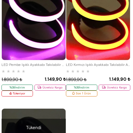
LED Pembe Işıklı Ayakkabı Takılabilir Aksesuar
LED Kırmızı Işıklı Ayakkabı Takılabilir Aksesuar
★
★
★
★
★
★
★
★
★
★
1.149,90 ₺
1.149,90 ₺
1.899,90 ₺
1.899,90 ₺
%39İndirim
Ücretsiz Kargo
%39İndirim
Ücretsiz Kargo
Tükeniyor
Son 1 Ürün
Tükendi