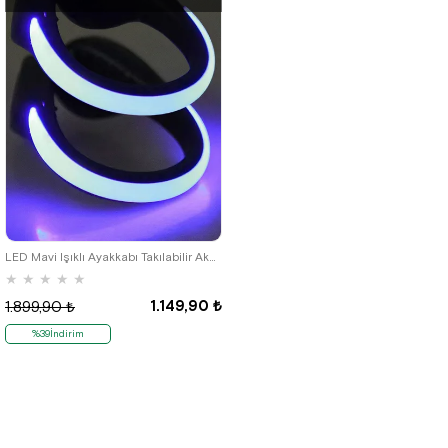
LED Mavi Işıklı Ayakkabı Takılabilir Aksesuar
★
★
★
★
★
1.149,90 ₺
1.899,90 ₺
%39İndirim