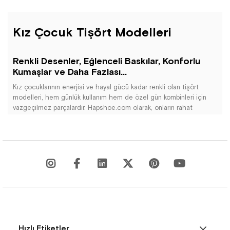
Kız Çocuk Tişört Modelleri
Renkli Desenler, Eğlenceli Baskılar, Konforlu
Kumaşlar ve Daha Fazlası...
Kız çocuklarının enerjisi ve hayal gücü kadar renkli olan tişört
modelleri, hem günlük kullanım hem de özel gün kombinleri için
vazgeçilmez parçalardır. Hapshoe.com olarak, onların rahat
etmesini sağlarken tarzlarını da özgürce ifade edebileceği
modelleri sizlerle buluşturuyoruz. Kız çocuk tişört kategorimizde;
sade ve klasik tasarımlardan sevimli karakter baskılı, parlak detaylı
ve sloganlı modellere kadar pek çok alternatifi bir arada
bulabilirsiniz.
Kız çocuk tişört kategorimizde yer alan ürünler; pamuklu, nefes
alabilen kumaşlarıyla çocukların cilt sağlığını korurken, esnek yapısı
sayesinde gün boyu konfor sunar. Kısa kollu, uzun kollu, oversize ve
crop gibi farklı kalıplarda tasarlanmış tişörtler ile hem yaz hem de
mevsim geçişlerinde kolaylıkla kombinlenebilecek modeller
sunulmaktadır.
Hızlı Etiketler