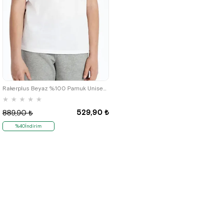
Rakerplus Beyaz %100 Pamuk Unisex Kısa Kollu Çocuk Tişört
★
★
★
★
★
529,90 ₺
889,90 ₺
%40İndirim