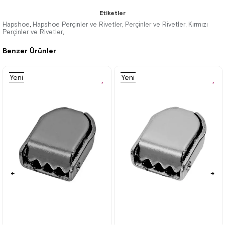
★
★
★
★
★
★
★
★
★
★
Etiketler
104,90 ₺
104,90 ₺
184,90 ₺
184,90 ₺
Hapshoe
Hapshoe Perçinler ve Rivetler
Perçinler ve Rivetler
Kırmızı
,
,
,
Perçinler ve Rivetler
,
Benzer Ürünler
%43İndirim
%43İndirim
Yeni
Yeni
Ürün
Ürün