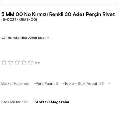
5 MM 00 No Kırmızı Renkli 30 Adet Perçin Rivet
(B-0027-KRMZ-00)
Günlük Kullanıma Uygun Tasarım
0.0
Marka
:
Hapshoe
Para Puan
:
5
Toplam Stok Adedi
:
26
Stok Miktarı
:
26
Stoktaki Mağazalar