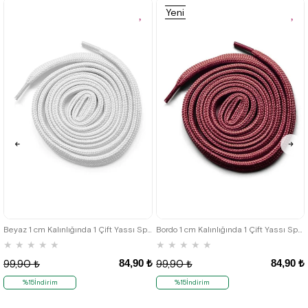
%15İndirim
%15İndirim
Yeni
Ürün
Beyaz 1 cm Kalınlığında 1 Çift Yassı Spor Ayakkabı Bağcığı
Bordo 1 cm Kalınlığında 1 Çift Yassı Spor Ayakkabı Bağcığı
★
★
★
★
★
★
★
★
★
★
84,90 ₺
84,90 ₺
99,90 ₺
99,90 ₺
%15İndirim
%15İndirim