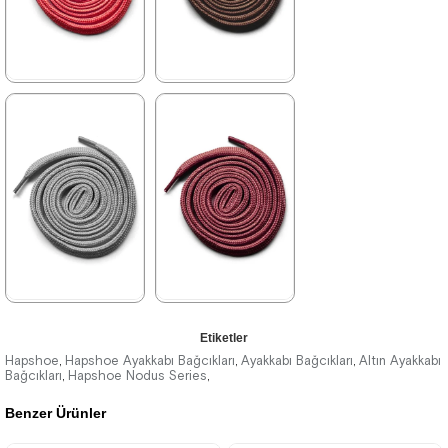
%15İndirim
%15İndirim
★
★
★
★
★
★
★
★
★
★
84,90 ₺
84,90 ₺
99,90 ₺
99,90 ₺
%15İndirim
%15İndirim
★
★
★
★
★
★
★
★
★
★
Etiketler
84,90 ₺
84,90 ₺
99,90 ₺
99,90 ₺
Hapshoe
Hapshoe Ayakkabı Bağcıkları
Ayakkabı Bağcıkları
Altın Ayakkabı
,
,
,
Bağcıkları
Hapshoe Nodus Series
,
,
Benzer Ürünler