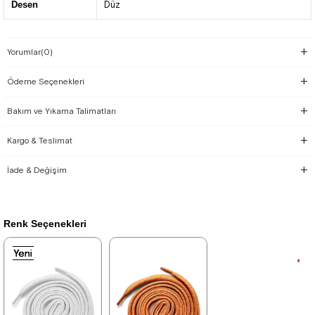
Desen
Düz
Yorumlar
(0)
Ödeme Seçenekleri
Bakım ve Yıkama Talimatları
Kargo & Teslimat
İade & Değişim
Renk Seçenekleri
Yeni
Yeni
Yeni
Yeni
Yeni
Ürün
Ürün
Ürün
Ürün
Ürün