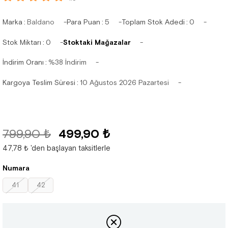
Marka
:
Baldano
Para Puan
:
5
Toplam Stok Adedi
:
0
Stok Miktarı
:
0
Stoktaki Mağazalar
İndirim Oranı
:
%
38
İndirim
Kargoya Teslim Süresi
:
10 Ağustos 2026 Pazartesi
799,90 ₺
499,90 ₺
47,78 ₺
'den başlayan taksitlerle
Numara
41
42