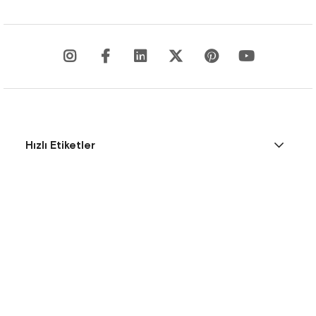
Hızlı Etiketler
Kurumsal
Çözüm Merkezi
Faydalı Linkler
Bültene Katıl