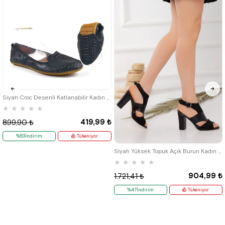
Ürün
35
36
41
Siyah Croc Desenli Katlanabilir Kadın Babet
★
★
★
★
★
419,99 ₺
899,90 ₺
%53İndirim
Tükeniyor
38
39
40
41
42
Siyah Yüksek Topuk Açık Burun Kadın Sandalet
★
★
★
★
★
904,99 ₺
1.721,41 ₺
%47İndirim
Tükeniyor