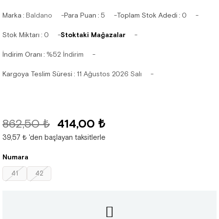
Marka
:
Baldano
Para Puan
:
5
Toplam Stok Adedi
:
0
Stok Miktarı
:
0
Stoktaki Mağazalar
İndirim Oranı
:
%
52
İndirim
Kargoya Teslim Süresi
:
11 Ağustos 2026 Salı
862,50 ₺
414,00 ₺
39,57 ₺
'den başlayan taksitlerle
Numara
41
42