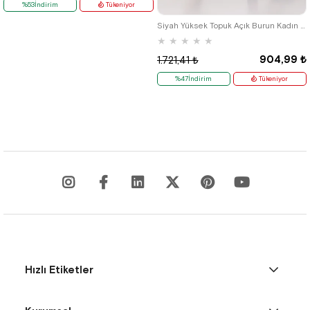
%53İndirim
Tükeniyor
38
39
40
41
42
Siyah Yüksek Topuk Açık Burun Kadın Sandalet
★
★
★
★
★
904,99 ₺
1.721,41 ₺
%47İndirim
Tükeniyor
Hızlı Etiketler