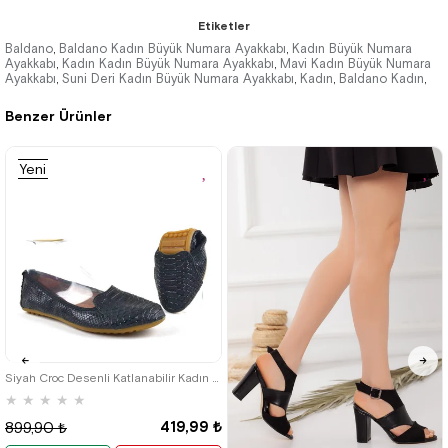
Etiketler
Baldano
Baldano Kadın Büyük Numara Ayakkabı
Kadın Büyük Numara
,
,
Ayakkabı
Kadın Kadın Büyük Numara Ayakkabı
Mavi Kadın Büyük Numara
,
,
Ayakkabı
Suni Deri Kadın Büyük Numara Ayakkabı
Kadın
Baldano Kadın
,
,
,
,
Benzer Ürünler
Yeni
Ürün
35
36
41
Siyah Croc Desenli Katlanabilir Kadın Babet
★
★
★
★
★
419,99 ₺
899,90 ₺