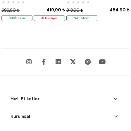
★
★
★
★
★
★
★
★
★
★
419,90 ₺
484,90 ₺
699,90 ₺
819,90 ₺
%40İndirim
Tükeniyor
%41İndirim
Hızlı Etiketler
Kurumsal