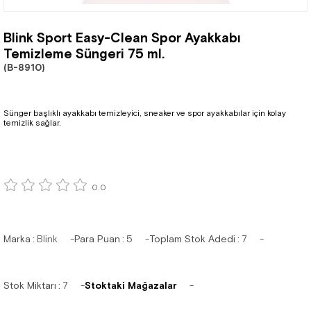
Blink Sport Easy-Clean Spor Ayakkabı
Temizleme Süngeri 75 ml.
(B-8910)
Sünger başlıklı ayakkabı temizleyici, sneaker ve spor ayakkabılar için kolay
temizlik sağlar.
0.0
Marka
:
Blink
Para Puan
:
5
Toplam Stok Adedi
:
7
Stok Miktarı
:
7
Stoktaki Mağazalar