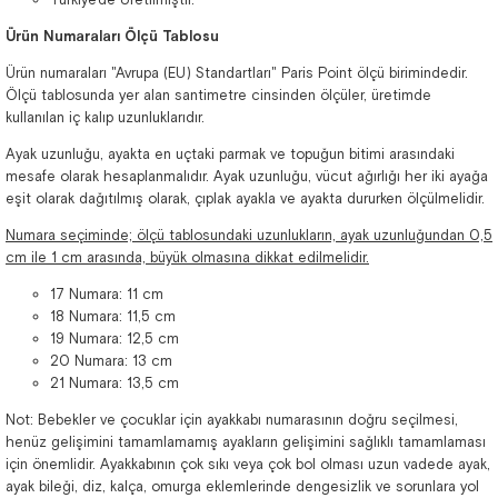
Ürün Numaraları Ölçü Tablosu
Ürün numaraları "Avrupa (EU) Standartları" Paris Point ölçü birimindedir.
Ölçü tablosunda yer alan santimetre cinsinden ölçüler, üretimde
kullanılan iç kalıp uzunluklarıdır.
Ayak uzunluğu, ayakta en uçtaki parmak ve topuğun bitimi arasındaki
mesafe olarak hesaplanmalıdır. Ayak uzunluğu, vücut ağırlığı her iki ayağa
eşit olarak dağıtılmış olarak, çıplak ayakla ve ayakta dururken ölçülmelidir.
Numara seçiminde; ölçü tablosundaki uzunlukların, ayak uzunluğundan 0,5
cm ile 1 cm arasında, büyük olmasına dikkat edilmelidir.
17 Numara: 11 cm
18 Numara: 11,5 cm
19 Numara: 12,5 cm
20 Numara: 13 cm
21 Numara: 13,5 cm
Not: Bebekler ve çocuklar için ayakkabı numarasının doğru seçilmesi,
henüz gelişimini tamamlamamış ayakların gelişimini sağlıklı tamamlaması
için önemlidir. Ayakkabının çok sıkı veya çok bol olması uzun vadede ayak,
ayak bileği, diz, kalça, omurga eklemlerinde dengesizlik ve sorunlara yol