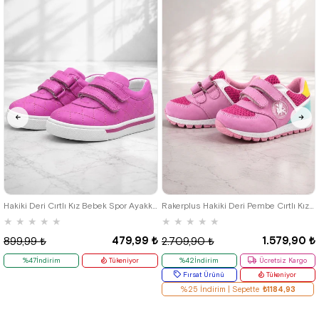
21
22
23
24
25
19
20
21
22
23
24
25
Hakiki Deri Cırtlı Kız Bebek Spor Ayakkabı
Rakerplus Hakiki Deri Pembe Cırtlı Kız Bebek Spor Ayakkabı
★
★
★
★
★
★
★
★
★
★
479,99 ₺
1.579,90 ₺
899,99 ₺
2.709,90 ₺
%47İndirim
Tükeniyor
%42İndirim
Ücretsiz Kargo
Fırsat Ürünü
Tükeniyor
%25 İndirim | Sepette
₺1184,93