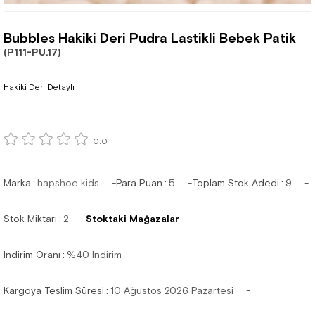
Bubbles Hakiki Deri Pudra Lastikli Bebek Patik
(P111-PU.17)
Hakiki Deri Detaylı
0.0
Marka
:
hapshoe kids
Para Puan
:
5
Toplam Stok Adedi
:
9
Stok Miktarı
:
2
Stoktaki Mağazalar
İndirim Oranı
:
%
40
İndirim
Kargoya Teslim Süresi
:
10 Ağustos 2026 Pazartesi