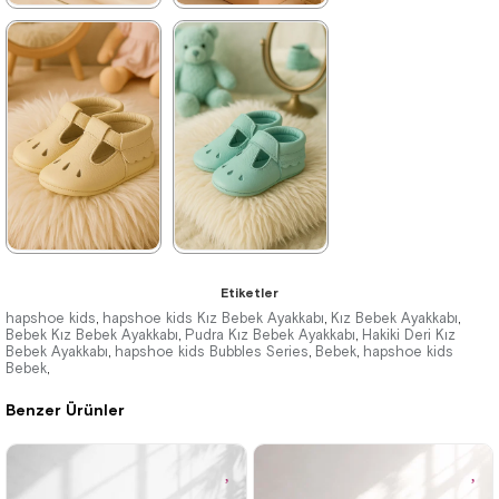
★
★
★
★
★
★
★
★
★
★
539,99 ₺
539,99 ₺
899,99 ₺
899,99 ₺
%40İndirim
%40İndirim
★
★
★
★
★
★
★
★
★
★
Etiketler
539,99 ₺
539,99 ₺
899,99 ₺
899,99 ₺
hapshoe kids
hapshoe kids Kız Bebek Ayakkabı
Kız Bebek Ayakkabı
,
,
,
Bebek Kız Bebek Ayakkabı
Pudra Kız Bebek Ayakkabı
Hakiki Deri Kız
,
,
Bebek Ayakkabı
hapshoe kids Bubbles Series
Bebek
hapshoe kids
,
,
,
Bebek
,
Benzer Ürünler
%40İndirim
Tükeniyor
%40İndirim