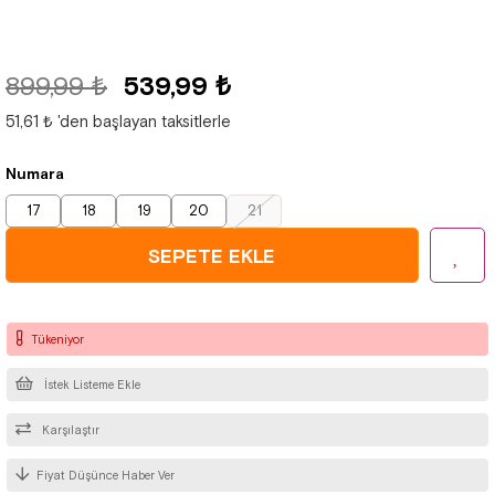
899,99 ₺
539,99 ₺
51,61 ₺
'den başlayan taksitlerle
Numara
17
18
19
20
21
Tükeniyor
İstek Listeme Ekle
Karşılaştır
Fiyat Düşünce Haber Ver