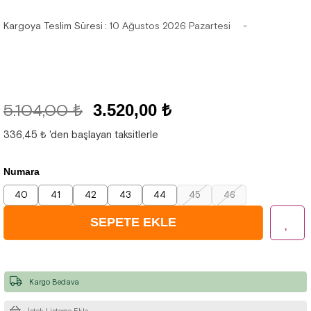
Kargoya Teslim Süresi
:
10 Ağustos 2026 Pazartesi
5.104,00 ₺
3.520,00 ₺
336,45 ₺
'den başlayan taksitlerle
Numara
40
41
42
43
44
45
46
Kargo Bedava