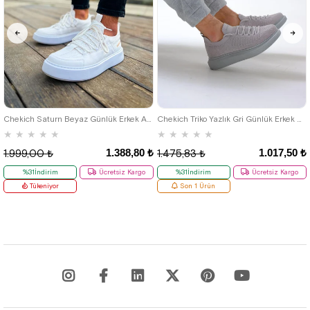
40
42
39
Chekich Saturn Beyaz Günlük Erkek Ayakkabı
Chekich Triko Yazlık Gri Günlük Erkek Ayakkabı
★
★
★
★
★
★
★
★
★
★
1.388,80 ₺
1.017,50 ₺
1.999,00 ₺
1.475,83 ₺
%31İndirim
Ücretsiz Kargo
%31İndirim
Ücretsiz Kargo
Tükeniyor
Son 1 Ürün