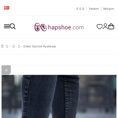
|
|
S.S.S
Yardım
İletişim
Erkek Günlük Ayakkabı