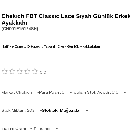
Chekich FBT Classic Lace Siyah Günlük Erkek
Ayakkabı
(CH001F15124SH)
Hafif ve Esnek, Ortopedik Tabanlı, Erkek Günlük Ayakkabıları
0.0
Marka
:
Chekich
Para Puan
:
5
Toplam Stok Adedi
:
515
Stok Miktarı
:
202
Stoktaki Mağazalar
İndirim Oranı
:
%
31
İndirim