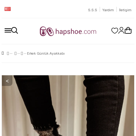
|
|
S.S.S
Yardım
İletişim
Erkek Günlük Ayakkabı