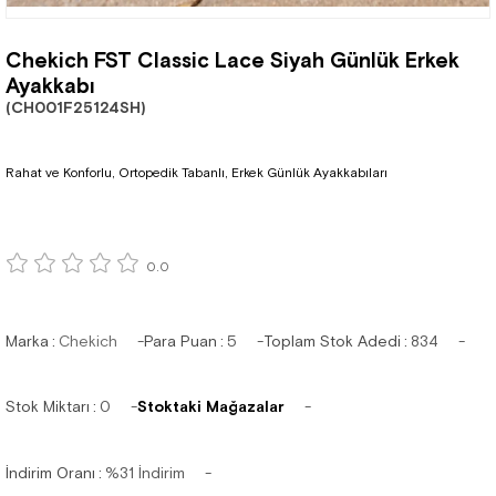
Chekich FST Classic Lace Siyah Günlük Erkek
Ayakkabı
(CH001F25124SH)
Rahat ve Konforlu, Ortopedik Tabanlı, Erkek Günlük Ayakkabıları
0.0
Marka
:
Chekich
Para Puan
:
5
Toplam Stok Adedi
:
834
Stok Miktarı
:
0
Stoktaki Mağazalar
İndirim Oranı
:
%
31
İndirim