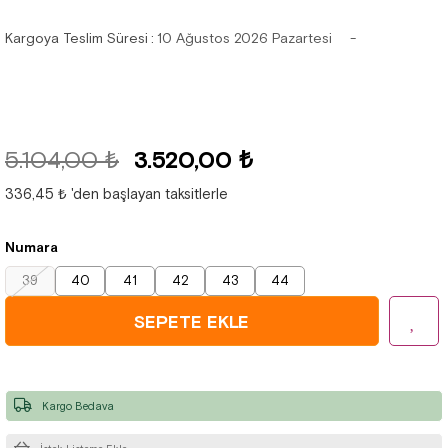
Kargoya Teslim Süresi
:
10 Ağustos 2026 Pazartesi
5.104,00 ₺
3.520,00 ₺
336,45 ₺
'den başlayan taksitlerle
Numara
39
40
41
42
43
44
Kargo Bedava