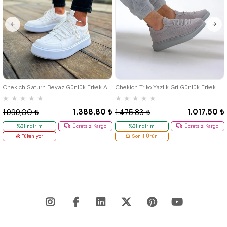
40
42
39
Chekich Saturn Beyaz Günlük Erkek Ayakkabı
Chekich Triko Yazlık Gri Günlük Erkek Ayakkabı
★
★
★
★
★
★
★
★
★
★
1.388,80 ₺
1.017,50 ₺
1.999,00 ₺
1.475,83 ₺
%31İndirim
Ücretsiz Kargo
%31İndirim
Ücretsiz Kargo
Tükeniyor
Son 1 Ürün