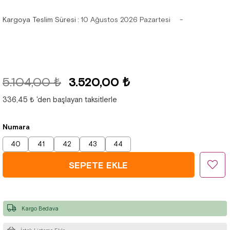
Kargoya Teslim Süresi
:
10 Ağustos 2026 Pazartesi
5.104,00 ₺
3.520,00 ₺
336,45 ₺
'den başlayan taksitlerle
Numara
40
41
42
43
44
Kargo Bedava