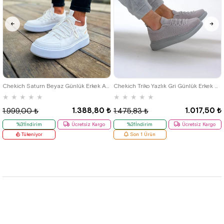
40
42
39
Chekich Saturn Beyaz Günlük Erkek Ayakkabı
Chekich Triko Yazlık Gri Günlük Erkek Ayakkabı
★
★
★
★
★
★
★
★
★
★
1.388,80 ₺
1.017,50 ₺
1.999,00 ₺
1.475,83 ₺
%31İndirim
Ücretsiz Kargo
%31İndirim
Ücretsiz Kargo
Tükeniyor
Son 1 Ürün