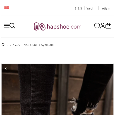
|
|
S.S.S
Yardım
İletişim
Erkek Günlük Ayakkabı