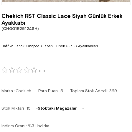
Chekich RST Classic Lace Siyah Günlük Erkek
Ayakkabı
(CH001R25124SH)
Hafif ve Esnek, Ortopedik Tabanlı, Erkek Günlük Ayakkabıları
0.0
Marka
:
Chekich
Para Puan
:
5
Toplam Stok Adedi
:
369
Stok Miktarı
:
15
Stoktaki Mağazalar
İndirim Oranı
:
%
31
İndirim