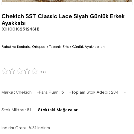
Chekich SST Classic Lace Siyah Günlük Erkek
Ayakkabı
(CH001S25124SH)
Rahat ve Konforlu, Ortopedik Tabanlı, Erkek Günlük Ayakkabıları
0.0
Marka
:
Chekich
Para Puan
:
5
Toplam Stok Adedi
:
284
Stok Miktarı
:
81
Stoktaki Mağazalar
İndirim Oranı
:
%
31
İndirim