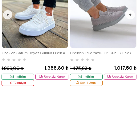
40
42
39
Chekich Saturn Beyaz Günlük Erkek Ayakkabı
Chekich Triko Yazlık Gri Günlük Erkek Ayakkabı
★
★
★
★
★
★
★
★
★
★
1.388,80 ₺
1.017,50 ₺
1.999,00 ₺
1.475,83 ₺
%31İndirim
Ücretsiz Kargo
%31İndirim
Ücretsiz Kargo
Tükeniyor
Son 1 Ürün