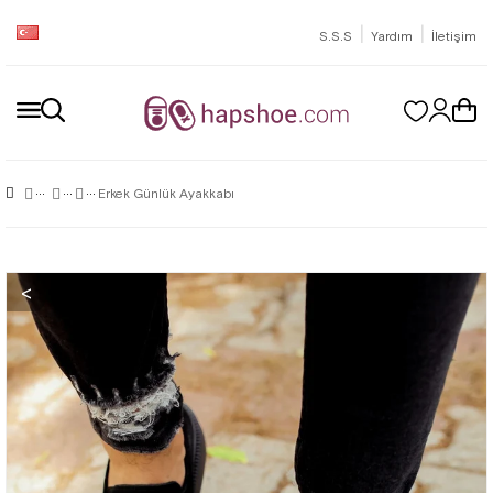
|
|
S.S.S
Yardım
İletişim
Erkek Günlük Ayakkabı