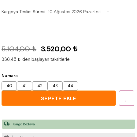
Kargoya Teslim Süresi
:
10 Ağustos 2026 Pazartesi
5.104,00 ₺
3.520,00 ₺
336,45 ₺
'den başlayan taksitlerle
Numara
40
41
42
43
44
Kargo Bedava