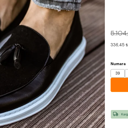
5.104
336,45 
Numara
39
Karg