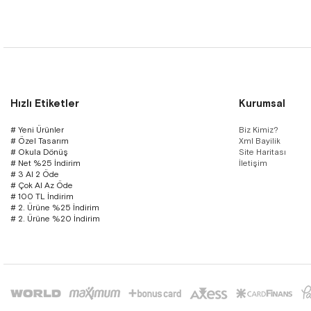
Hızlı Etiketler
Kurumsal
# Yeni Ürünler
Biz Kimiz?
# Özel Tasarım
Xml Bayilik
# Okula Dönüş
Site Haritası
# Net %25 İndirim
İletişim
# 3 Al 2 Öde
# Çok Al Az Öde
# 100 TL İndirim
# 2. Ürüne %25 İndirim
# 2. Ürüne %20 İndirim