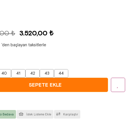
,00 ₺
3.520,00 ₺
₺
'den başlayan taksitlerle
40
41
42
43
44
o Bedava
İstek Listeme Ekle
Karşılaştır