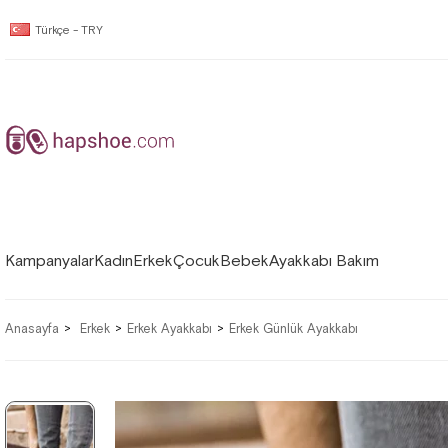
Türkçe - TRY
Kampanyalar
Kadın
Erkek
Çocuk
Bebek
Ayakkabı Bakım
Anasayfa
Erkek
Erkek Ayakkabı
Erkek Günlük Ayakkabı