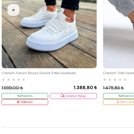
40
42
Chekich Saturn Beyaz Günlük Erkek Ayakkabı
Chekich Triko Yazlı
★
★
★
★
★
★
★
★
★
★
1.388,80 ₺
1.999,00 ₺
1.475,83 ₺
%31İndirim
Ücretsiz Kargo
%31İndirim
Tükeniyor
Son 1 Ürü