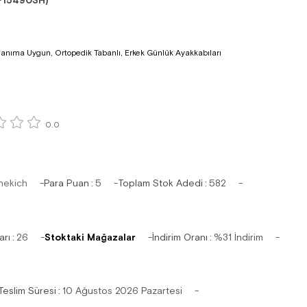
F15490SH)
lanıma Uygun, Ortopedik Tabanlı, Erkek Günlük Ayakkabıları
0.0
hekich
Para Puan
:
5
Toplam Stok Adedi
:
582
arı
:
26
Stoktaki Mağazalar
İndirim Oranı
:
%
31
İndirim
Teslim Süresi
:
10 Ağustos 2026 Pazartesi