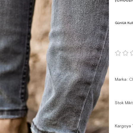
(CH002
Günlük Kul
Marka
:
C
Stok Mikt
Kargoya 