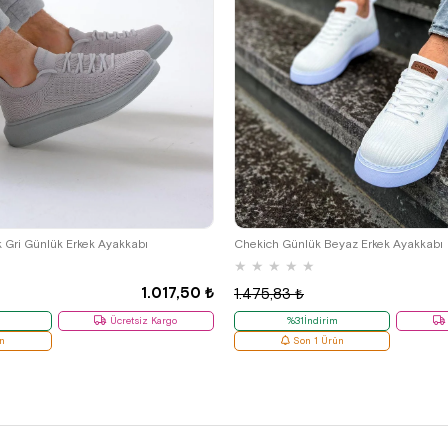
39
41
k Gri Günlük Erkek Ayakkabı
Chekich Günlük Beyaz Erkek Ayakkabı
★
★
★
★
★
1.017,50 ₺
1.475,83 ₺
Ücretsiz Kargo
%31İndirim
n
Son 1 Ürün