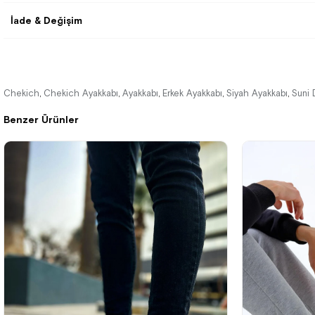
İade & Değişim
Chekich
Chekich Ayakkabı
Ayakkabı
Erkek Ayakkabı
Siyah Ayakkabı
Suni 
,
,
,
,
,
Benzer Ürünler