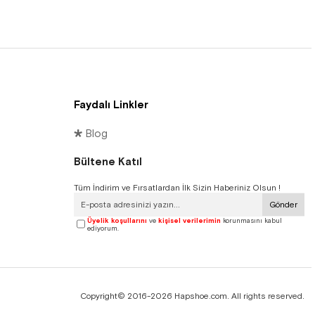
Faydalı Linkler
🞳 Blog
Bültene Katıl
Tüm İndirim ve Fırsatlardan İlk Sizin Haberiniz Olsun !
Gönder
Üyelik koşullarını
ve
kişisel verilerimin
korunmasını kabul
ediyorum.
Copyright© 2016-2026 Hapshoe.com. All rights reserved.