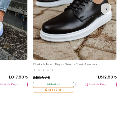
38
Chekich Taban Beyaz Günlük Erkek Ayakkabı
★
★
★
★
★
1.017,50 ₺
1.512,50 ₺
2.192,87 ₺
Ücretsiz Kargo
%31İndirim
Ücretsiz Kargo
Son 1 Ürün