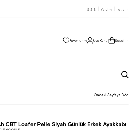
|
|
S.S.S
Yardım
İletişim
Favorilerim
Üye Girişi
Sepetim
Önceki Sayfaya Dön
h CBT Loafer Pelle Siyah Günlük Erkek Ayakkabı