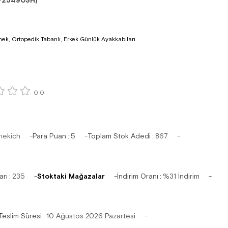
F25490SH)
nek, Ortopedik Tabanlı, Erkek Günlük Ayakkabıları
0.0
hekich
Para Puan
:
5
Toplam Stok Adedi
:
867
arı
:
235
Stoktaki Mağazalar
İndirim Oranı
:
%
31
İndirim
Teslim Süresi
:
10 Ağustos 2026 Pazartesi