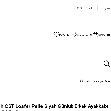
|
|
S.S.S
Yardım
İletişim
Favorilerim
Üye Girişi
Sepetim
Önceki Sayfaya Dön
h CST Loafer Pelle Siyah Günlük Erkek Ayakkabı