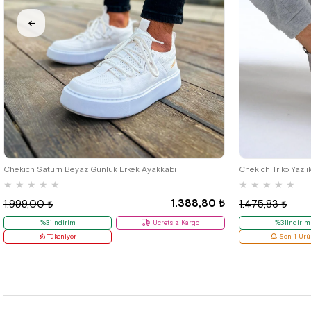
40
42
Chekich Saturn Beyaz Günlük Erkek Ayakkabı
Chekich Triko Yazlı
★
★
★
★
★
★
★
★
★
★
1.388,80 ₺
1.999,00 ₺
1.475,83 ₺
%31İndirim
Ücretsiz Kargo
%31İndirim
Tükeniyor
Son 1 Ürü