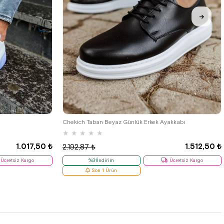
38
Chekich Taban Beyaz Günlük Erkek Ayakkabı
★
★
★
★
★
1.017,50 ₺
1.512,50 ₺
2.192,87 ₺
Ücretsiz Kargo
%31İndirim
Ücretsiz Kargo
Son 1 Ürün