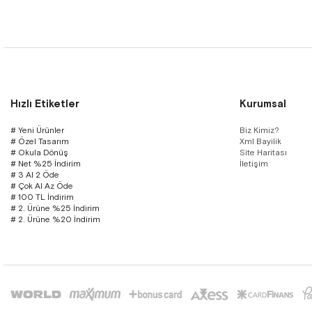
Hızlı Etiketler
Kurumsal
# Yeni Ürünler
Biz Kimiz?
# Özel Tasarım
Xml Bayilik
# Okula Dönüş
Site Haritası
# Net %25 İndirim
İletişim
# 3 Al 2 Öde
# Çok Al Az Öde
# 100 TL İndirim
# 2. Ürüne %25 İndirim
# 2. Ürüne %20 İndirim