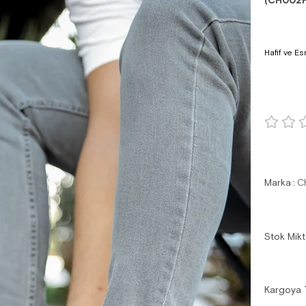
(CH002
Hafif ve Es
Marka
:
C
Stok Mikt
Kargoya 