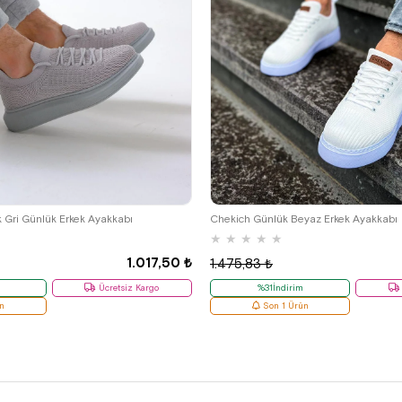
39
41
k Gri Günlük Erkek Ayakkabı
Chekich Günlük Beyaz Erkek Ayakkabı
★
★
★
★
★
1.017,50 ₺
1.475,83 ₺
Ücretsiz Kargo
%31İndirim
n
Son 1 Ürün