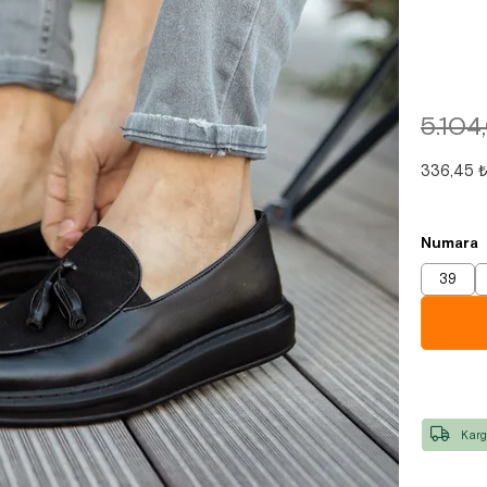
5.104
336,45 
Numara
39
Karg