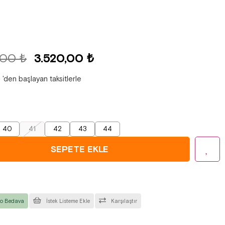
,00 ₺
3.520,00 ₺
₺
'den başlayan taksitlerle
40
41
42
43
44
o Bedava
İstek Listeme Ekle
Karşılaştır