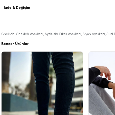
İade & Değişim
Chekich
Chekich Ayakkabı
Ayakkabı
Erkek Ayakkabı
Siyah Ayakkabı
Suni 
,
,
,
,
,
Benzer Ürünler