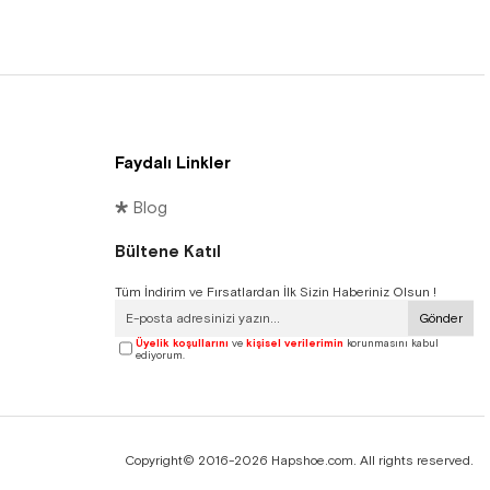
Faydalı Linkler
🞳 Blog
Bültene Katıl
Tüm İndirim ve Fırsatlardan İlk Sizin Haberiniz Olsun !
Gönder
Üyelik koşullarını
ve
kişisel verilerimin
korunmasını kabul
ediyorum.
Copyright© 2016-2026 Hapshoe.com. All rights reserved.