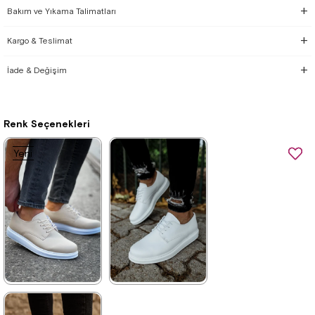
Bakım ve Yıkama Talimatları
Kargo & Teslimat
İade & Değişim
Renk Seçenekleri
Yeni
Ürün
★
★
★
★
★
★
★
★
★
★