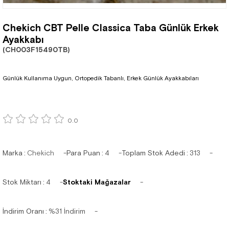
Chekich CBT Pelle Classica Taba Günlük Erkek
Ayakkabı
(CH003F15490TB)
Günlük Kullanıma Uygun, Ortopedik Tabanlı, Erkek Günlük Ayakkabıları
0.0
Marka
:
Chekich
Para Puan
:
4
Toplam Stok Adedi
:
313
Stok Miktarı
:
4
Stoktaki Mağazalar
İndirim Oranı
:
%
31
İndirim