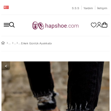
|
|
S.S.S
Yardım
İletişim
Erkek Günlük Ayakkabı