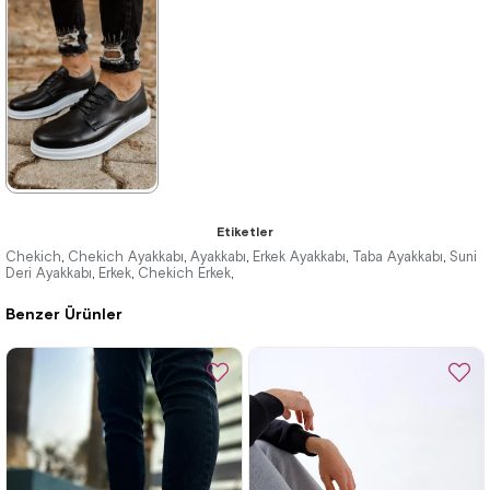
3.495,00 ₺
2.860,00 ₺
5.104,00 ₺
4.147,00 ₺
%32İndirim
Ücretsiz
%31İndirim
Kargo
★
★
★
★
★
Etiketler
3.300,00 ₺
Chekich
Chekich Ayakkabı
Ayakkabı
Erkek Ayakkabı
Taba Ayakkabı
Suni
,
,
,
,
,
Deri Ayakkabı
Erkek
Chekich Erkek
,
,
,
4.785,00 ₺
Benzer Ürünler
%31İndirim
Ücretsiz
Kargo