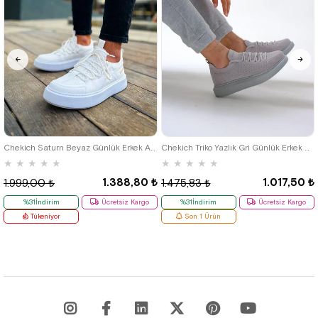
40
42
39
Chekich Saturn Beyaz Günlük Erkek Ayakkabı
Chekich Triko Yazlık Gri Günlük Erkek Ayakkabı
★
★
★
★
★
★
★
★
★
★
1.388,80 ₺
1.017,50 ₺
1.999,00 ₺
1.475,83 ₺
%31İndirim
Ücretsiz Kargo
%31İndirim
Ücretsiz Kargo
Tükeniyor
Son 1 Ürün