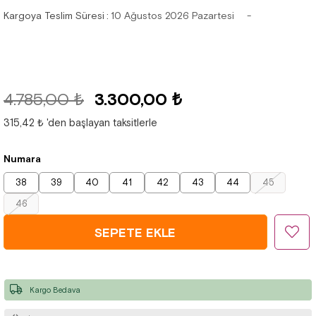
Kargoya Teslim Süresi
:
10 Ağustos 2026 Pazartesi
4.785,00 ₺
3.300,00 ₺
315,42 ₺
'den başlayan taksitlerle
Numara
38
39
40
41
42
43
44
45
46
Kargo Bedava