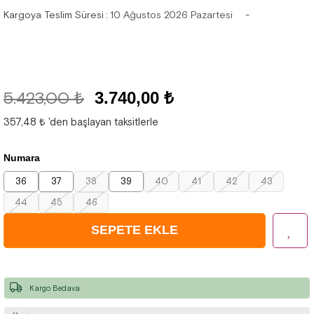
Kargoya Teslim Süresi
:
10 Ağustos 2026 Pazartesi
5.423,00 ₺
3.740,00 ₺
357,48 ₺
'den başlayan taksitlerle
Numara
36
37
38
39
40
41
42
43
44
45
46
Kargo Bedava