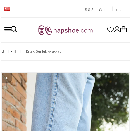
|
|
S.S.S
Yardım
İletişim
Erkek Günlük Ayakkabı