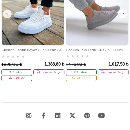
40
42
39
Chekich Saturn Beyaz Günlük Erkek Ayakkabı
Chekich Triko Yazlık Gri Günlük Erkek Ayakkabı
★
★
★
★
★
★
★
★
★
★
1.388,80 ₺
1.017,50 ₺
1.999,00 ₺
1.475,83 ₺
%31İndirim
Ücretsiz Kargo
%31İndirim
Ücretsiz Kargo
Tükeniyor
Son 1 Ürün