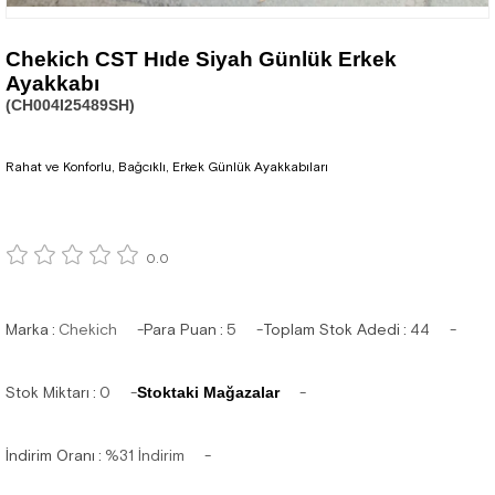
Chekich CST Hıde Siyah Günlük Erkek
Ayakkabı
(CH004I25489SH)
Rahat ve Konforlu, Bağcıklı, Erkek Günlük Ayakkabıları
0.0
Marka
:
Chekich
Para Puan
:
5
Toplam Stok Adedi
:
44
Stok Miktarı
:
0
Stoktaki Mağazalar
İndirim Oranı
:
%
31
İndirim