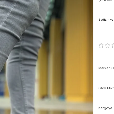
(CH009I
Sağlam ve D
Marka
:
C
Stok Mikt
Kargoya 