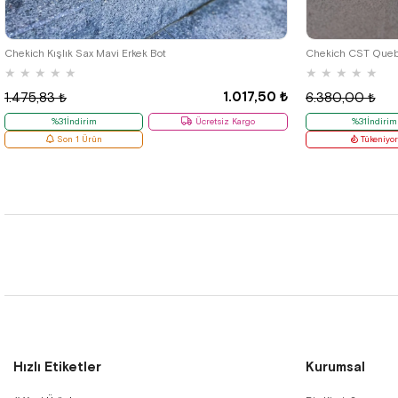
46
39
Chekich Kışlık Sax Mavi Erkek Bot
Chekich CST Queb
★
★
★
★
★
★
★
★
★
★
1.017,50 ₺
1.475,83 ₺
6.380,00 ₺
%31İndirim
Ücretsiz Kargo
%31İndirim
Son 1 Ürün
Tükeniyo
Hızlı Etiketler
Kurumsal