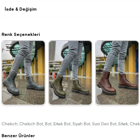
İade & Değişim
Renk Seçenekleri
Yeni
Yeni
Yeni
Yeni
Ürün
Ürün
Ürün
Ürün
★
★
★
★
★
★
★
★
★
★
★
★
★
★
★
4.400,00 ₺
4.400,00 ₺
4.400,00 ₺
Chekich
Chekich Bot
Bot
Erkek Bot
Siyah Bot
Suni Deri Bot
Erkek
Cheki
,
,
,
,
,
,
,
6.380,00 ₺
6.380,00 ₺
6.380,00 ₺
Benzer Ürünler