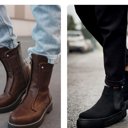
%31İndirim
Ücretsiz
Kargo