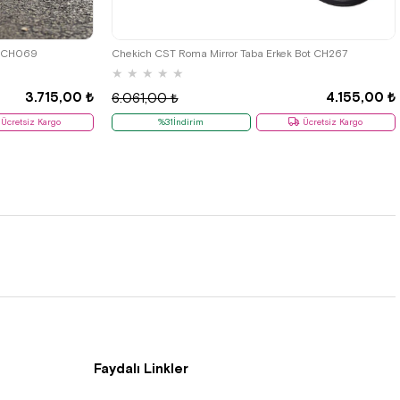
36
37
38
39
40
41
42
43
44
45
43
44
46
t CH069
Chekich CST Roma Mirror Taba Erkek Bot CH267
★
★
★
★
★
3.715,00 ₺
4.155,00 ₺
6.061,00 ₺
Ücretsiz Kargo
%31İndirim
Ücretsiz Kargo
Faydalı Linkler