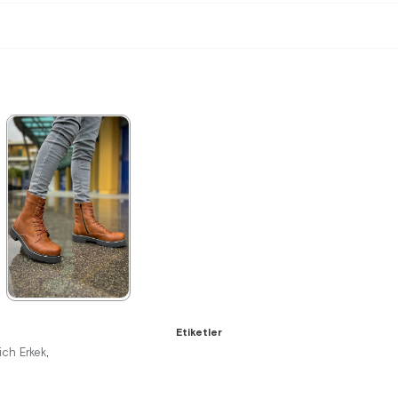
★
★
★
★
★
Etiketler
4.400,00 ₺
ch Erkek
,
6.380,00 ₺