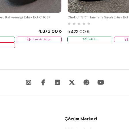
40
41
42
43
44
38
39
40
41
42
ec Kahverengi Erkek Bot CH027
Chekich SRT Harmany Siyah Erkek Bo
★
★
★
★
★
4.375,00 ₺
5.423,00 ₺
Ücretsiz Kargo
%31İndirim
r
Çözüm Merkezi