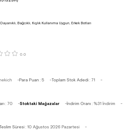
15132SH)
ayanıklı, Bağcıklı, Kışlık Kullanıma Uygun, Erkek Botları
0.0
hekich
Para Puan
:
5
Toplam Stok Adedi
:
71
arı
:
70
Stoktaki Mağazalar
İndirim Oranı
:
%
31
İndirim
Teslim Süresi
:
10 Ağustos 2026 Pazartesi