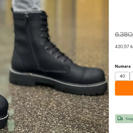
6.380
420,57 ₺
Numara
40
Karg