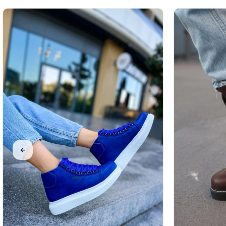
%31İndirim
Ücretsiz
%31İndirim
Ücretsiz
%31İndirim
Ücretsiz
Kargo
Kargo
Kargo