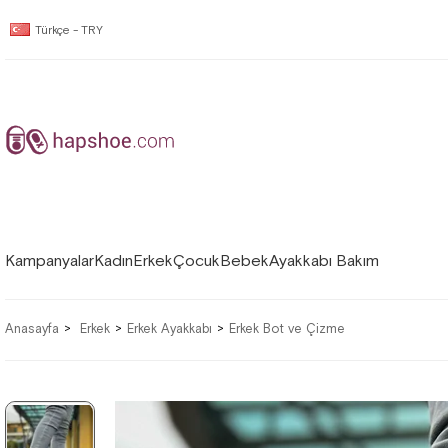
Türkçe - TRY
Kampanyalar
Kadın
Erkek
Çocuk
Bebek
Ayakkabı Bakım
Anasayfa
Erkek
Erkek Ayakkabı
Erkek Bot ve Çizme