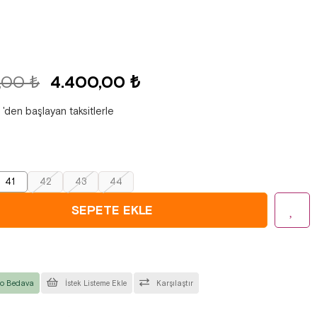
,00 ₺
4.400,00 ₺
'den başlayan taksitlerle
41
42
43
44
o Bedava
İstek Listeme Ekle
Karşılaştır