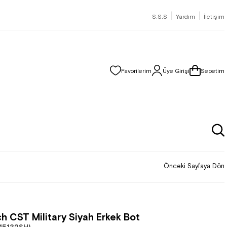
|
|
S.S.S
Yardım
İletişim
Favorilerim
Üye Girişi
Sepetim
Önceki Sayfaya Dön
h CST Military Siyah Erkek Bot