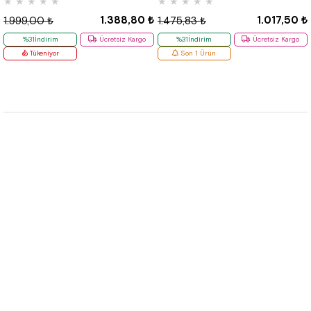
★
★
★
★
★
★
★
★
★
★
1.388,80 ₺
1.017,50 ₺
1.999,00 ₺
1.475,83 ₺
%31İndirim
Ücretsiz Kargo
%31İndirim
Ücretsiz Kargo
Tükeniyor
Son 1 Ürün
Hızlı Etiketler
Kurumsal