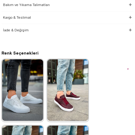
Bakım ve Yıkama Talimatları
Kargo & Teslimat
İade & Değişim
Renk Seçenekleri
Yeni
Yeni
Yeni
Yeni
Yeni
Yeni
Ürün
Ürün
Ürün
Ürün
Ürün
Ürün
★
★
★
★
★
★
★
★
★
★