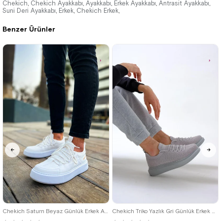
3.520,00 ₺
3.520,00 ₺
Chekich
Chekich Ayakkabı
Ayakkabı
Erkek Ayakkabı
Antrasit Ayakkabı
,
,
,
,
,
Suni Deri Ayakkabı
Erkek
Chekich Erkek
,
,
,
5.104,00 ₺
5.104,00 ₺
Benzer Ürünler
%31İndirim
Ücretsiz
%31İndirim
Ücretsiz
Kargo
Kargo
40
42
39
Chekich Saturn Beyaz Günlük Erkek Ayakkabı
Chekich Triko Yazlık Gri Günlük Erkek Ayakkabı