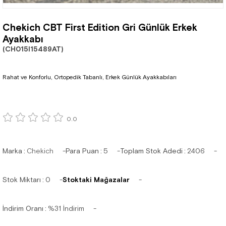
Chekich CBT First Edition Gri Günlük Erkek
Ayakkabı
(CH015I15489AT)
Rahat ve Konforlu, Ortopedik Tabanlı, Erkek Günlük Ayakkabıları
0.0
Marka
:
Chekich
Para Puan
:
5
Toplam Stok Adedi
:
2406
Stok Miktarı
:
0
Stoktaki Mağazalar
İndirim Oranı
:
%
31
İndirim