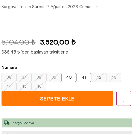
Kargoya Teslim Süresi
:
7 Ağustos 2026 Cuma
5.104,00 ₺
3.520,00 ₺
336,45 ₺
'den başlayan taksitlerle
Numara
36
37
38
39
40
41
42
43
44
45
46
Kargo Bedava