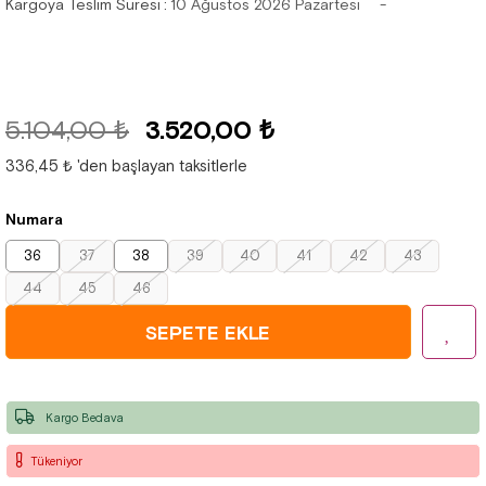
Kargoya Teslim Süresi
:
10 Ağustos 2026 Pazartesi
5.104,00 ₺
3.520,00 ₺
336,45 ₺
'den başlayan taksitlerle
Numara
36
37
38
39
40
41
42
43
44
45
46
Kargo Bedava
Tükeniyor