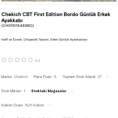
Chekich CBT First Edition Bordo Günlük Erkek
Ayakkabı
(CH015I15489BO)
Hafif ve Esnek, Ortopedik Tabanlı, Erkek Günlük Ayakkabıları
0.0
Marka
:
Chekich
Para Puan
:
5
Toplam Stok Adedi
:
27
Stok Miktarı
:
1
Stoktaki Mağazalar
İndirim Oranı
:
%
31
İndirim