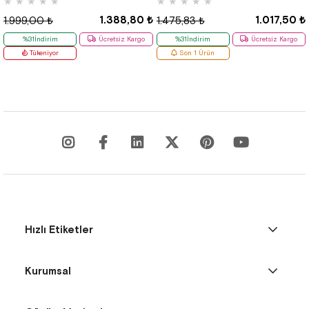
★
★
★
★
★
★
★
★
★
★
1.388,80 ₺
1.017,50 ₺
1.999,00 ₺
1.475,83 ₺
%31İndirim
Ücretsiz Kargo
%31İndirim
Ücretsiz Kargo
Tükeniyor
Son 1 Ürün
Hızlı Etiketler
Kurumsal