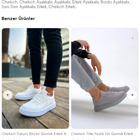
3.520,00 ₺
3.520,00 ₺
Chekich
Chekich Ayakkabı
Ayakkabı
Erkek Ayakkabı
Bordo Ayakkabı
,
,
,
,
,
Suni Deri Ayakkabı
Erkek
Chekich Erkek
,
,
,
5.104,00 ₺
5.104,00 ₺
Benzer Ürünler
%31İndirim
Ücretsiz
%31İndirim
Ücretsiz
Kargo
Kargo
40
42
39
Chekich Saturn Beyaz Günlük Erkek Ayakkabı
Chekich Triko Yazlık Gri Günlük Erkek Ayakkabı