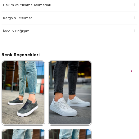
Bakım ve Yıkama Talimatları
Kargo & Teslimat
İade & Değişim
Renk Seçenekleri
Yeni
Yeni
Yeni
Yeni
Yeni
Yeni
Ürün
Ürün
Ürün
Ürün
Ürün
Ürün
★
★
★
★
★
★
★
★
★
★