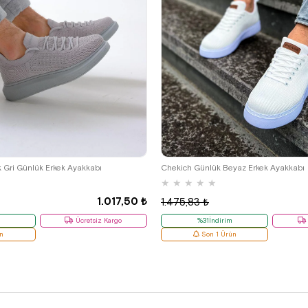
39
41
k Gri Günlük Erkek Ayakkabı
Chekich Günlük Beyaz Erkek Ayakkabı
★
★
★
★
★
1.017,50 ₺
1.475,83 ₺
Ücretsiz Kargo
%31İndirim
n
Son 1 Ürün