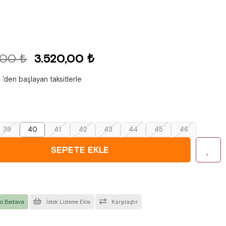
,00 ₺
3.520,00 ₺
₺
'den başlayan taksitlerle
39
40
41
42
43
44
45
46
o Bedava
İstek Listeme Ekle
Karşılaştır