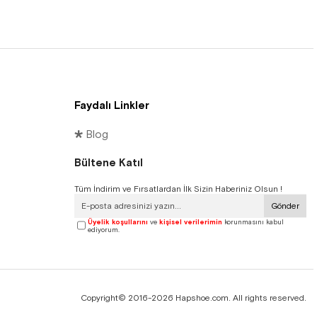
Faydalı Linkler
🞳 Blog
Bültene Katıl
Tüm İndirim ve Fırsatlardan İlk Sizin Haberiniz Olsun !
Gönder
Üyelik koşullarını
ve
kişisel verilerimin
korunmasını kabul
ediyorum.
Copyright© 2016-2026 Hapshoe.com. All rights reserved.