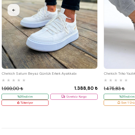
40
42
Chekich Saturn Beyaz Günlük Erkek Ayakkabı
Chekich Triko Yazlı
★
★
★
★
★
★
★
★
★
★
1.388,80 ₺
1.999,00 ₺
1.475,83 ₺
%31İndirim
Ücretsiz Kargo
%31İndirim
Tükeniyor
Son 1 Ürü