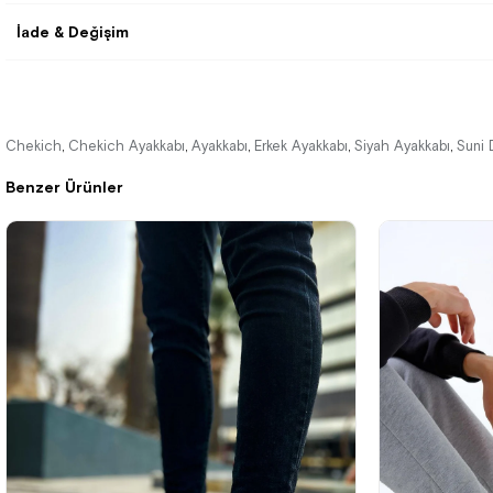
İade & Değişim
Chekich
Chekich Ayakkabı
Ayakkabı
Erkek Ayakkabı
Siyah Ayakkabı
Suni 
,
,
,
,
,
Benzer Ürünler