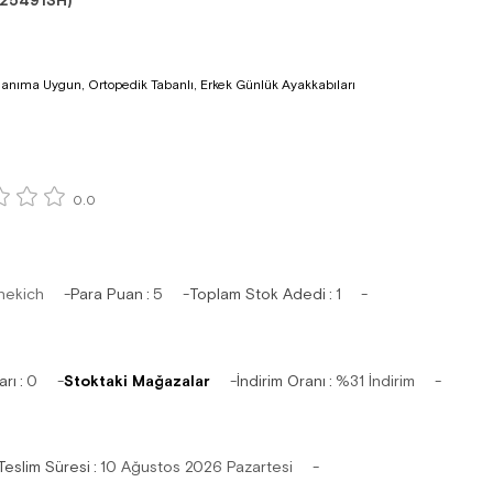
25491SH)
lanıma Uygun, Ortopedik Tabanlı, Erkek Günlük Ayakkabıları
0.0
hekich
Para Puan
:
5
Toplam Stok Adedi
:
1
arı
:
0
Stoktaki Mağazalar
İndirim Oranı
:
%
31
İndirim
Teslim Süresi
:
10 Ağustos 2026 Pazartesi