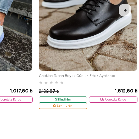
38
Chekich Taban Beyaz Günlük Erkek Ayakkabı
★
★
★
★
★
1.017,50 ₺
1.512,50 ₺
2.192,87 ₺
Ücretsiz Kargo
%31İndirim
Ücretsiz Kargo
Son 1 Ürün