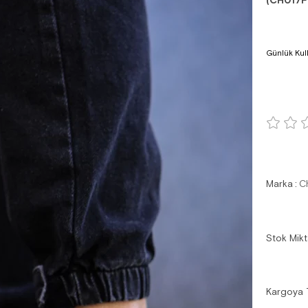
(CH017F
Günlük Kul
Marka
:
C
Stok Mikt
Kargoya 