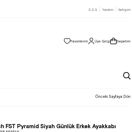
|
|
S.S.S
Yardım
İletişim
Favorilerim
Üye Girişi
Sepetim
Önceki Sayfaya Dön
h FST Pyramid Siyah Günlük Erkek Ayakkabı