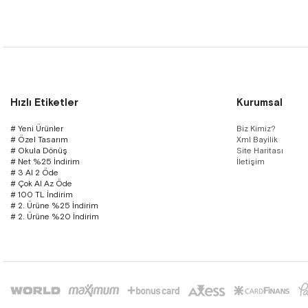
Hızlı Etiketler
Kurumsal
# Yeni Ürünler
Biz Kimiz?
# Özel Tasarım
Xml Bayilik
# Okula Dönüş
Site Haritası
# Net %25 İndirim
İletişim
# 3 Al 2 Öde
# Çok Al Az Öde
# 100 TL İndirim
# 2. Ürüne %25 İndirim
# 2. Ürüne %20 İndirim