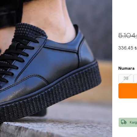
5.104
336,45 
Numara
38
Karg