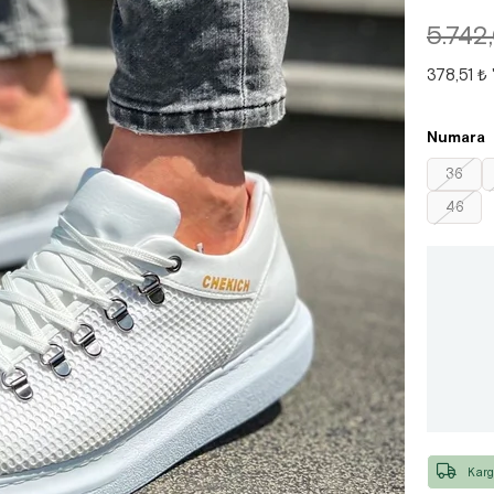
5.742
378,51 ₺
Numara
36
46
Karg