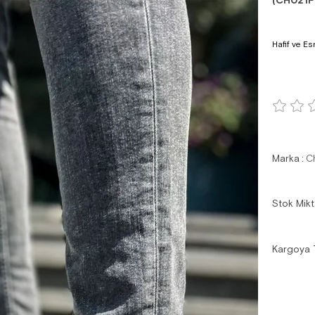
(CH021F
Hafif ve Es
Marka
:
C
Stok Mikt
Kargoya 