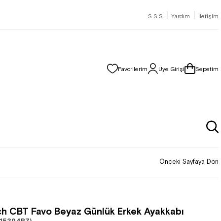
|
|
S.S.S
Yardım
İletişim
Favorilerim
Üye Girişi
Sepetim
Önceki Sayfaya Dön
h CBT Favo Beyaz Günlük Erkek Ayakkabı