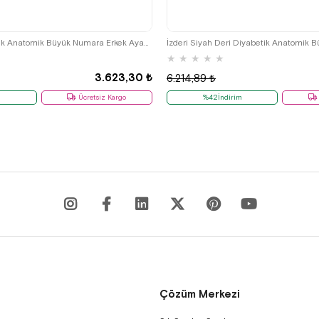
45
46
47
48
41
44
45
46
47
İzderi Deri Diyabetik Anatomik Büyük Numara Erkek Ayakkabı
★
★
★
★
★
3.623,30 ₺
6.214,89 ₺
m
Ücretsiz Kargo
%42İndirim
Çözüm Merkezi