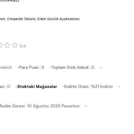
15394BZ)
nek, Ortopedik Tabanlı, Erkek Günlük Ayakkabıları
0.0
hekich
Para Puan
:
5
Toplam Stok Adedi
:
0
arı
:
0
Stoktaki Mağazalar
İndirim Oranı
:
%
31
İndirim
Teslim Süresi
:
10 Ağustos 2026 Pazartesi