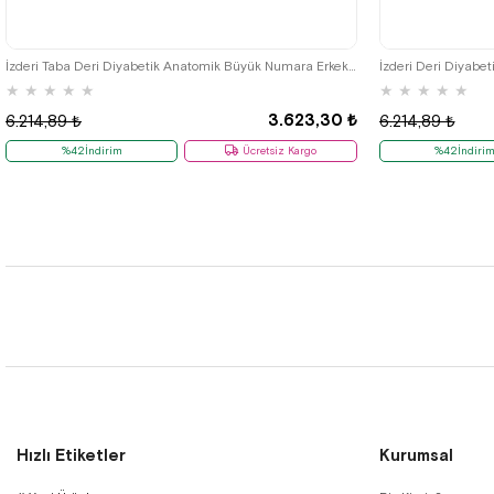
45
46
47
48
İzderi Taba Deri Diyabetik Anatomik Büyük Numara Erkek Ayakkabı
★
★
★
★
★
★
★
★
★
★
3.623,30 ₺
6.214,89 ₺
6.214,89 ₺
%42İndirim
Ücretsiz Kargo
%42İndiri
Hızlı Etiketler
Kurumsal