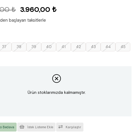
,00 ₺
3.960,00 ₺
'den başlayan taksitlerle
37
38
39
40
41
42
43
44
45
Ürün stoklarımızda kalmamıştır.
o Bedava
İstek Listeme Ekle
Karşılaştır