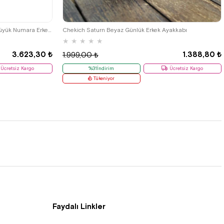
48
40
42
İzderi Siyah Deri Diyabetik Anatomik Büyük Numara Erkek Ayakkabı
Chekich Saturn Beyaz Günlük Erkek Ayakkabı
★
★
★
★
★
3.623,30 ₺
1.388,80 ₺
1.999,00 ₺
Ücretsiz Kargo
%31İndirim
Ücretsiz Kargo
Tükeniyor
Faydalı Linkler