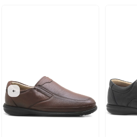
%31İndirim
Ücretsiz
Kargo