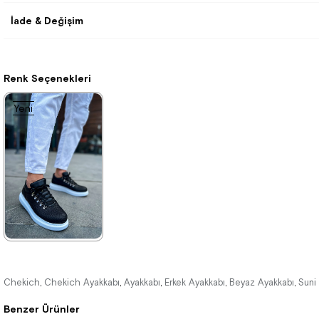
İade & Değişim
Renk Seçenekleri
Yeni
Ürün
★
★
★
★
★
3.960,00 ₺
Chekich
Chekich Ayakkabı
Ayakkabı
Erkek Ayakkabı
Beyaz Ayakkabı
Suni
,
,
,
,
,
5.742,00 ₺
Benzer Ürünler