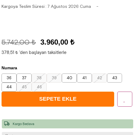
Kargoya Teslim Süresi
:
7 Ağustos 2026 Cuma
5.742,00 ₺
3.960,00 ₺
378,51 ₺
'den başlayan taksitlerle
Numara
36
37
38
39
40
41
42
43
44
45
46
Kargo Bedava