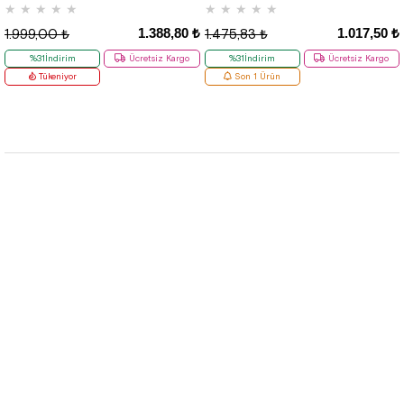
★
★
★
★
★
★
★
★
★
★
1.388,80 ₺
1.017,50 ₺
1.999,00 ₺
1.475,83 ₺
%31İndirim
Ücretsiz Kargo
%31İndirim
Ücretsiz Kargo
Tükeniyor
Son 1 Ürün
Hızlı Etiketler
Kurumsal