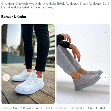
3.960,00 ₺
Chekich
Chekich Ayakkabı
Ayakkabı
Erkek Ayakkabı
Siyah Ayakkabı
Suni
,
,
,
,
,
Deri Ayakkabı
Erkek
Chekich Erkek
,
,
,
5.742,00 ₺
Benzer Ürünler
%31İndirim
40
42
39
Chekich Saturn Beyaz Günlük Erkek Ayakkabı
Chekich Triko Yazlık Gri Günlük Erkek Ayakkabı