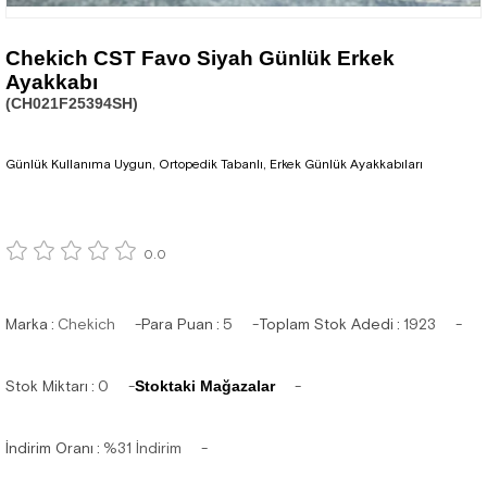
Chekich CST Favo Siyah Günlük Erkek
Ayakkabı
(CH021F25394SH)
Günlük Kullanıma Uygun, Ortopedik Tabanlı, Erkek Günlük Ayakkabıları
0.0
Marka
:
Chekich
Para Puan
:
5
Toplam Stok Adedi
:
1923
Stok Miktarı
:
0
Stoktaki Mağazalar
İndirim Oranı
:
%
31
İndirim