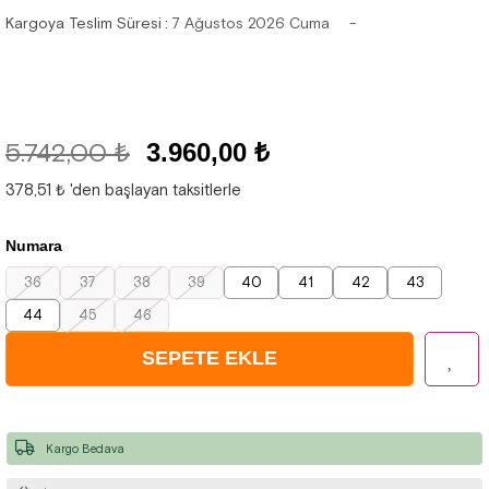
Kargoya Teslim Süresi
:
7 Ağustos 2026 Cuma
5.742,00 ₺
3.960,00 ₺
378,51 ₺
'den başlayan taksitlerle
Numara
36
37
38
39
40
41
42
43
44
45
46
Kargo Bedava