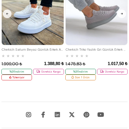
40
42
39
Chekich Saturn Beyaz Günlük Erkek Ayakkabı
Chekich Triko Yazlık Gri Günlük Erkek Ayakkabı
★
★
★
★
★
★
★
★
★
★
1.388,80 ₺
1.017,50 ₺
1.999,00 ₺
1.475,83 ₺
%31İndirim
Ücretsiz Kargo
%31İndirim
Ücretsiz Kargo
Tükeniyor
Son 1 Ürün